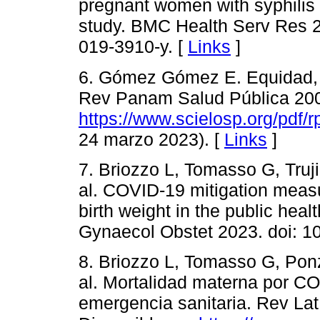
pregnant women with syphilis i
study. BMC Health Serv Res 2
019-3910-y. [
Links
]
6. Gómez Gómez E. Equidad, g
Rev Panam Salud Pública 2002
https://www.scielosp.org/pdf/
24 marzo 2023). [
Links
]
7. Briozzo L, Tomasso G, Trujil
al. COVID-19 mitigation measu
birth weight in the public heal
Gynaecol Obstet 2023. doi: 10
8. Briozzo L, Tomasso G, Ponz
al. Mortalidad materna por CO
emergencia sanitaria. Rev Lat