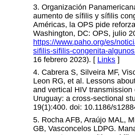
3. Organización Panamericana
aumento de sífilis y sífilis c
Américas, la OPS pide reforza
Washington, DC: OPS, julio 2
https://www.paho.org/es/noti
sifilis-sifilis-congenita-algu
16 febrero 2023). [
Links
]
4. Cabrera S, Silveira MF, Vis
Leon RG, et al. Lessons about t
and vertical HIV transmission
Uruguay: a cross-sectional s
19(1):400. doi: 10.1186/s1288
5. Rocha AFB, Araújo MAL, Mi
GB, Vasconcelos LDPG. Manag