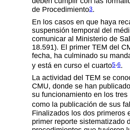
deben cumplir con las formal
3
de Procedimiento
.
En los casos en que haya recaí
suspensión temporal del médi
comunicar al Ministerio de Sa
18.591). El primer TEM del CM
fecha, ha culminado su mandato
,
5
6
y está en curso el cuarto
.
La actividad del TEM se cono
CMU, donde se han publicado 
su funcionamiento en los tres 
como la publicación de sus fall
Finalizados los dos primeros e
primer reporte sistematizado d
procedimientos que tuvieron l