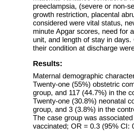
preeclampsia, (severe or non-sev
growth restriction, placental ab
considered were vital status, n
minute Apgar scores, need for a
unit, and length of stay in day
their condition at discharge wer
Results:
Maternal demographic character
Twenty-one (55%) obstetric com
group, and 117 (44.7%) in the c
Twenty-one (30.8%) neonatal co
group, and 3 (3.8%) in the cont
The case group was associated w
vaccinated; OR = 0.3 (95% CI: 0