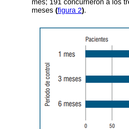
mes; 191 concurrieron a los t
meses
(
figura 2
)
.