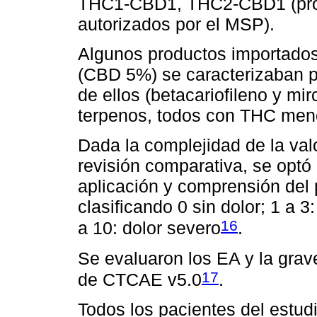
THC1-CBD1, THC2-CBD1 (produ
autorizados por el MSP).
Algunos productos importad
(CBD 5%) se caracterizaban p
de ellos (betacariofileno y m
terpenos, todos con THC men
Dada la complejidad de la valo
revisión comparativa, se optó
aplicación y comprensión del 
clasificando 0 sin dolor; 1 a 3
16
a 10: dolor severo
.
Se evaluaron los EA y la gra
17
de CTCAE v5.0
.
Todos los pacientes del estu