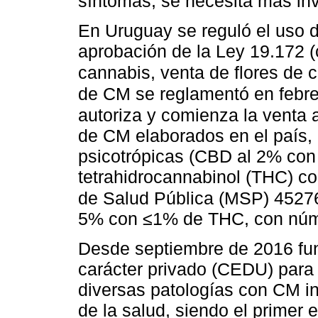
síntomas, se necesita más inv
En Uruguay se reguló el uso 
aprobación de la Ley 19.172 (
cannabis, venta de flores de
de CM se reglamentó en febr
autoriza y comienza la venta 
de CM elaborados en el país,
psicotrópicas (CBD al 2% co
tetrahidrocannabinol (THC) co
de Salud Pública (MSP) 4527
5% con ≤1% de THC, con núme
Desde septiembre de 2016 fun
carácter privado (CEDU) para
diversas patologías con CM in
de la salud, siendo el primer e