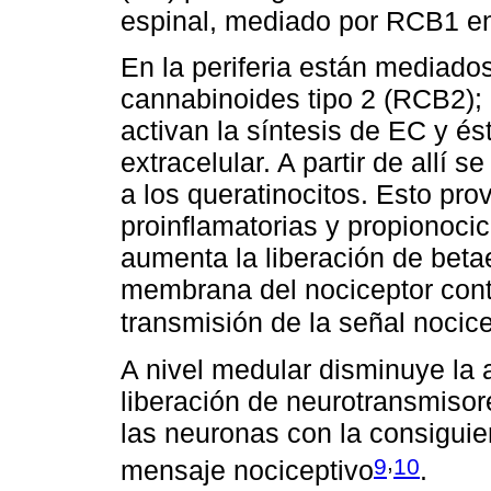
espinal, mediado por RCB1 en
En la periferia están mediado
cannabinoides tipo 2 (RCB2); 
activan la síntesis de EC y és
extracelular. A partir de allí 
a los queratinocitos. Esto pro
proinflamatorias y propionocic
aumenta la liberación de beta
membrana del nociceptor cont
transmisión de la señal nocic
A nivel medular disminuye la 
liberación de neurotransmisor
las neuronas con la consiguie
,
9
10
mensaje nociceptivo
.