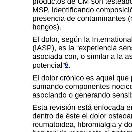
productos de CM son testeados
MSP, identificando composic
presencia de contaminantes (m
hongos).
El dolor, según la Internationa
(IASP), es la “experiencia se
asociada con, o similar a la a
6
potencial”
.
El dolor crónico es aquel que
sumando componentes nocicept
asociando o generando sensibi
Esta revisión está enfocada e
dentro de éste el dolor osteoart
reumatoidea, fibromialgia y d