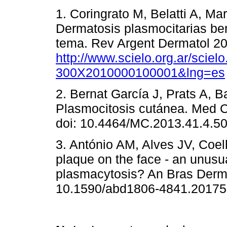
1. Coringrato M, Belatti A, Mar
Dermatosis plasmocitarias ben
tema. Rev Argent Dermatol 201
http://www.scielo.org.ar/scie
300X2010000100001&lng=es
2. Bernat García J, Prats A, 
Plasmocitosis cutánea. Med C
doi: 10.4464/MC.2013.41.4.50
3. António AM, Alves JV, Coelh
plaque on the face - an unusu
plasmacytosis? An Bras Dermat
10.1590/abd1806-4841.20175