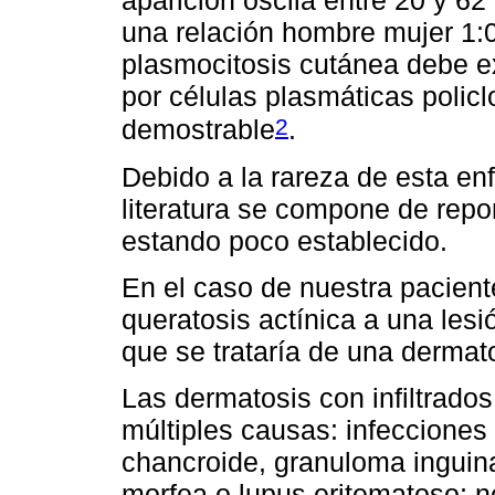
aparición oscila entre 20 y 6
una relación hombre mujer 1:0
plasmocitosis cutánea debe exi
por células plasmáticas polic
2
demostrable
.
Debido a la rareza de esta en
literatura se compone de repor
estando poco establecido.
En el caso de nuestra pacien
queratosis actínica a una lesió
que se trataría de una dermato
Las dermatosis con infiltrado
múltiples causas: infecciones 
chancroide, granuloma inguin
morfea o lupus eritematoso; 