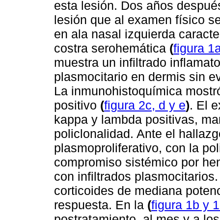
esta lesión. Dos años después
lesión que al examen físico s
en ala nasal izquierda caract
costra serohemática
(
figura 1
muestra un infiltrado inflama
plasmocitario en dermis sin 
La inmunohistoquímica mostr
positivo
(
figura 2c, d y e
)
. El 
kappa y lambda positivas, ma
policlonalidad. Ante el hallaz
plasmoproliferativo, con la po
compromiso sistémico por hem
con infiltrados plasmocitarios
corticoides de mediana poten
respuesta. En la
(
figura 1b y 
postratamiento, al mes y a lo