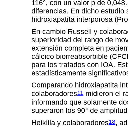
116°, con un valor p de 0,048
diferencias. En dicho estudio
hidroxiapatita interporosa (P
En cambio Russell y colabora
superioridad del rango de movi
extensión completa en pacien
cálcico biorreabsorbible (CF
para los tratados con IOA. Es
estadísticamente significativo
Comparando hidroxiapatita in
11
colaboradores
midieron el r
informando que solamente dos
superaron los 90° de amplitud
18
Heikiila y colaboradores
, a