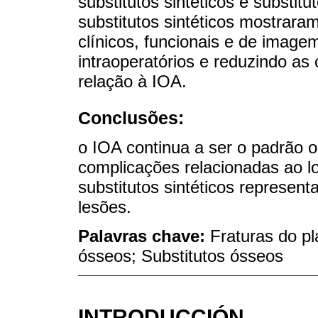
substitutos sintéticos e substitu
substitutos sintéticos mostraram
clínicos, funcionais e de imag
intraoperatórios e reduzindo a
relação à IOA.
Conclusões:
o IOA continua a ser o padrão 
complicações relacionadas ao lo
substitutos sintéticos represen
lesões.
Palavras chave:
Fraturas do pl
ósseos; Substitutos ósseos
INTRODUCCIÓN