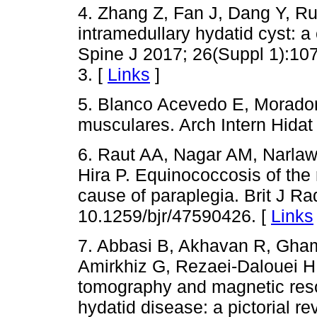
4. Zhang Z, Fan J, Dang Y, R
intramedullary hydatid cyst: a 
Spine J 2017; 26(Suppl 1):10
3. [
Links
]
5. Blanco Acevedo E, Morador 
musculares. Arch Intern Hidat
6. Raut AA, Nagar AM, Narla
Hira P. Equinococcosis of the r
cause of paraplegia. Brit J Ra
10.1259/bjr/47590426. [
Links
7. Abbasi B, Akhavan R, Gha
Amirkhiz G, Rezaei-Dalouei H,
tomography and magnetic reso
hydatid disease: a pictorial 