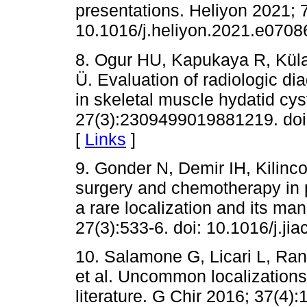
presentations. Heliyon 2021; 7
10.1016/j.heliyon.2021.e0708
8. Ogur HU, Kapukaya R, Küla
Ü. Evaluation of radiologic dia
in skeletal muscle hydatid cy
27(3):2309499019881219. do
[
Links
]
9. Gonder N, Demir IH, Kilinc
surgery and chemotherapy in p
a rare localization and its m
27(3):533-6. doi: 10.1016/j.ji
10. Salamone G, Licari L, Rand
et al. Uncommon localizations 
literature. G Chir 2016; 37(4):