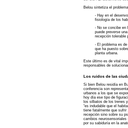
Belou sintetiza el problem
- Hay en el desenvo
fisiología de los ha
- No se concibe en l
puede preverse una t
recepción tolerable
- El problema es de
que ha puesto sobre
planta urbana.
Este último es de vital imp
responsables de solucionar
Los ruidos de las ciud
Si bien Belou residía en B
conferencia son representat
urbanos a los que se expon
hoy día ese tipo de figur
los silbatos de los trenes 
“es indudable que el habita
tiene fatalmente que sufri
recepción sino sobre su p
cambios neurosensoriales q
por su sabiduría en la an