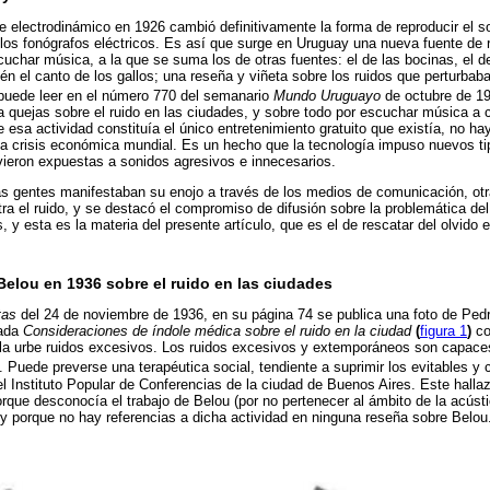
te electrodinámico en 1926 cambió definitivamente la forma de reproducir el s
 los fonógrafos eléctricos. Es así que surge en Uruguay una nueva fuente de r
uchar música, a la que se suma los de otras fuentes: el de las bocinas, el d
én el canto de los gallos; una reseña y viñeta sobre los ruidos que perturbaban
puede leer en el número 770 del semanario
Mundo Uruguayo
de octubre de 1
 quejas sobre el ruido en las ciudades, y sobre todo por escuchar música a 
 esa actividad constituía el único entretenimiento gratuito que existía, no ha
la crisis económica mundial. Es un hecho que la tecnología impuso nuevos tip
vieron expuestas a sonidos agresivos e innecesarios.
as gentes manifestaban su enojo a través de los medios de comunicación, ot
ra el ruido, y se destacó el compromiso de difusión sobre la problemática del
, y esta es la materia del presente artículo, que es el de rescatar del olvido 
elou en 1936 sobre el ruido en las ciudades
tas
del 24 de noviembre de 1936, en su página 74 se publica una foto de Pedr
lada
Consideraciones de índole médica sobre el ruido en la ciudad
(
figura 1
)
co
la urbe ruidos excesivos. Los ruidos excesivos y extemporáneos son capaces d
. Puede preverse una terapéutica social, tendiente a suprimir los evitables y c
el Instituto Popular de Conferencias de la ciudad de Buenos Aires. Este hallaz
orque desconocía el trabajo de Belou (por no pertenecer al ámbito de la acústi
 y porque no hay referencias a dicha actividad en ninguna reseña sobre Belou