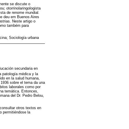
mente se discute o
; otorrinolaringologista
ista de renome mundial.
que deu em Buenos Aires
trias. Neste artigo o
como também para
cina; Sociología urbana
ducación secundaria en
a patología médica y la
uido en la salud humana,
 1936 sobre el tema da una
mbitos laborales como por
ha temática. Entonces,
humana del Dr. Pedro Belou,
consultar otros textos en
o permitiéndose la