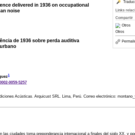
Traduc
ence delivered in 1936 on occupational
ban noise
Links rela
Compartir
Otros
Otros
ência de 1936 sobre perda auditiva
Permali
 urbano
1
guez
-0002-0059-5257
ediciones Acústicas. Arquicust SRL. Lima, Perú. Correo electrónico: montan
en las ciudades toma preponderancia internacional a finales del siglo XX, y