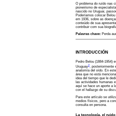
O problema do ruído nas c
pioneirismo de especialis
nascido no Uruguai, passou
Poderíamos colocar Belou 
em 1936, sobre as doenças
conteúdo de sua apresent
contribuir com sua biogra
Palavras chave:
Perda aud
INTRODUCCIÓN
Pedro Belou (1884-1954) e
2
Uruguay
, posteriormente 
anatomía del oído. En este
área que no está menciona
idea del tiempo que le ded
las actividades humanas e
aquí se hace un aporte a l
con el hallazgo de su disc
Para este artículo se utili
medios físicos, pero a con
consulta en persona.
La tecnología, el ruid