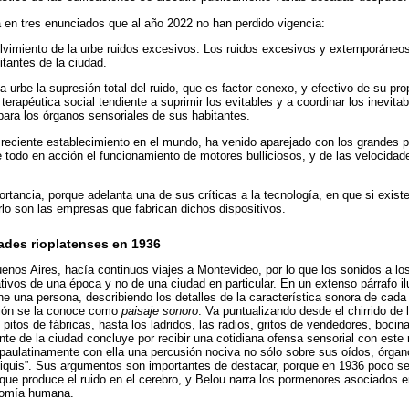
a en tres enunciados que al año 2022 no han perdido vigencia:
lvimiento de la urbe ruidos excesivos. Los ruidos excesivos y extemporáneos
bitantes de la ciudad.
a urbe la supresión total del ruido, que es factor conexo, y efectivo de su pr
erapéutica social tendiente a suprimir los evitables y a coordinar los inevita
 para los órganos sensoriales de sus habitantes.
 reciente establecimiento en el mundo, ha venido aparejado con los grandes 
 todo en acción el funcionamiento de motores bulliciosos, y de las velocidad
ortancia, porque adelanta una de sus críticas a la tecnología, en que si exist
lo son las empresas que fabrican dichos dispositivos.
ades rioplatenses en 1936
uenos Aires, hacía continuos viajes a Montevideo, por lo que los sonidos a los
ivos de una época y no de una ciudad en particular. En un extenso párrafo ilu
e una persona, describiendo los detalles de la característica sonora de cada
ación se la conoce como
paisaje sonoro
. Va puntualizando desde el chirrido de 
y pitos de fábricas, hasta los ladridos, las radios, gritos de vendedores, boci
nte de la ciudad concluye por recibir una cotidiana ofensa sensorial con este 
r paulatinamente con ella una percusión nociva no sólo sobre sus oídos, órga
siquis”. Sus argumentos son importantes de destacar, porque en 1936 poco se
ue produce el ruido en el cerebro, y Belou narra los pormenores asociados e
atomía humana.