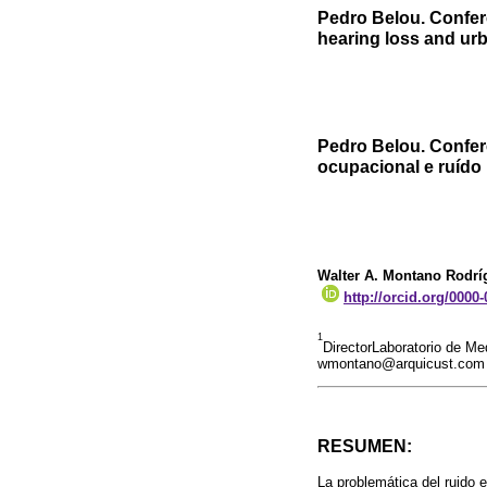
Pedro Belou. Confer
hearing loss and ur
Pedro Belou. Confer
ocupacional e ruído
Walter A. Montano Rodrí
http://orcid.org/0000
1
DirectorLaboratorio de M
wmontano@arquicust.com
RESUMEN:
La problemática del ruido 