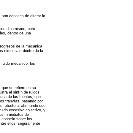
 son capaces de alterar la
oprio dinamismo, pero
bles, dentro de una
progresos de la mecánica
es excesivas dentro de la
e ruido mecánico, los
 que se refiere en su
stra el sinfín de ruidos
 una de las fuentes, que
los tranvías, pasando por
nas, etcétera, afirmando que
ruido excesivo colectivo, y
nos inmediatos de
 conocía sobre los
ntre ellos, seguramente