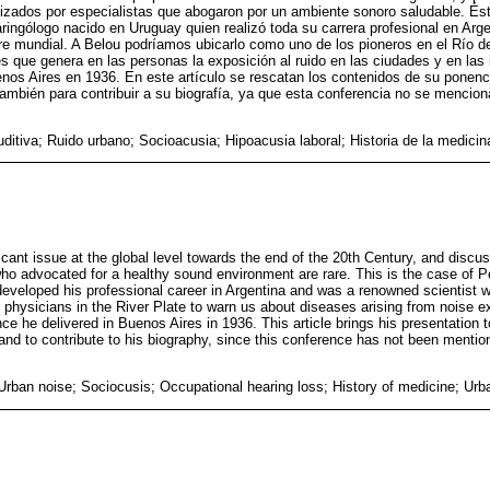
lizados por especialistas que abogaron por un ambiente sonoro saludable. És
aringólogo nacido en Uruguay quien realizó toda su carrera profesional en Arg
e mundial. A Belou podríamos ubicarlo como uno de los pioneros en el Río de 
 que genera en las personas la exposición al ruido en las ciudades y en las 
nos Aires en 1936. En este artículo se rescatan los contenidos de su ponenci
ambién para contribuir a su biografía, ya que esta conferencia no se mencio
ditiva; Ruido urbano; Socioacusia; Hipoacusia laboral; Historia de la medicin
cant issue at the global level towards the end of the 20th Century, and discus
ho advocated for a healthy sound environment are rare. This is the case of 
developed his professional career in Argentina and was a renowned scientist 
t physicians in the River Plate to warn us about diseases arising from noise e
nce he delivered in Buenos Aires in 1936. This article brings his presentation 
and to contribute to his biography, since this conference has not been mention
Urban noise; Sociocusis; Occupational hearing loss; History of medicine; Urb