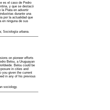
te es el caso de Pedro
entina, y que se destacó
la Plata en advertir
industrias durante una
a por la actualidad que
na en ninguna de sus
a; Sociología urbana.
sions on pioneer efforts
Pedro Belou, a Uruguayan
worldwide. Belou could be
xposure in cities and
to you given the current
ed in any of his previous
an sociology.