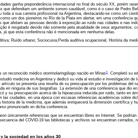
idades ganha preponderância internacional no final do século XX, porém rara
tas que defendiam um ambiente sonoro saudável, como é o caso de Pedro Belou
 toda a sua carreira profissional na Argentina, destacando-se como um cient
como um dos pioneiros no Río de la Plata em alertar, em uma conferência 
 que afetam as pessoas devido à exposição ao ruído nas cidades e nas indús
ação é resgatado devido não somente pela atualidade de seus argumentos, 
fia, já que esta conferência não é mencionada em nenhuma delas.
itiva; Ruído urbano; Sociocusia;Perda auditiva ocupacional; História da medi
1
s un reconocido médico otorrinolaringólogo nacido en Minas
. Completó su e
estudió medicina en Argentina y dedicó su vida al estudio e investigación de l
 artículo se presenta una reseña de su preocupación por los problemas del r
da en ninguna de sus biografías. La extensión de una conferencia que dio en
icó y su preocupación acerca de la hipoacusia inducida por ruido, tanto en á
n las ciudades, en una época con escasas referencias académicas sobre dic
a historia de la medicina, que además enriquecerá la dimensión científica y 
urso pronunciado en dicha conferencia.
zaron únicamente referencias que se encuentran libres en Internet. Se podrían 
secuencia del COVID-19 las bibliotecas y archivos se encuentran cerrados, n
o y la sociedad en los años 30