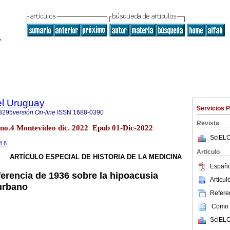
el Uruguay
Servicios 
3295
versión On-line
ISSN
1688-0390
Revista
 no.4 Montevideo dic. 2022 Epub 01-Dic-2022
SciELO
4.8
Articulo
ARTÍCULO ESPECIAL DE HISTORIA DE LA MEDICINA
Españo
erencia de 1936 sobre la hipoacusia
Articu
 urbano
Referen
Como c
SciELO