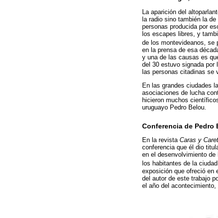
La aparición del altoparlan
la radio sino también la de
personas producida por esc
los escapes libres, y tambi
de los montevideanos, se 
en la prensa de esa década
y una de las causas es que
del 30 estuvo signada por 
las personas citadinas se 
En las grandes ciudades l
asociaciones de lucha cont
hicieron muchos científicos
uruguayo Pedro Belou.
Conferencia de Pedro B
En la revista
Caras y Care
conferencia que él dio titu
en el desenvolvimiento de 
los habitantes de la ciudad
exposición que ofreció en 
del autor de este trabajo p
el año del acontecimiento,