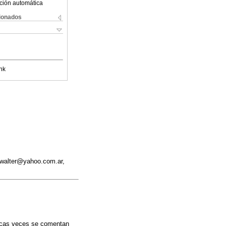
ción automática
cionados
nk
o_walter@yahoo.com.ar,
 pocas veces se comentan