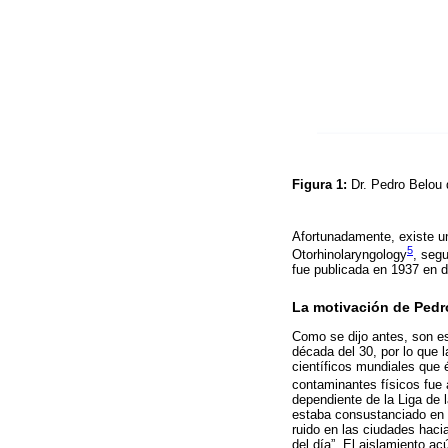
Figura 1:
Dr. Pedro Belou 
Afortunadamente, existe una
5
Otorhinolaryngology
, segu
fue publicada en 1937 en di
La motivación de Pedro
Como se dijo antes, son es
década del 30, por lo que 
científicos mundiales que 
contaminantes físicos fue
dependiente de la Liga de l
estaba consustanciado en l
ruido en las ciudades haci
del día”. El aislamiento a