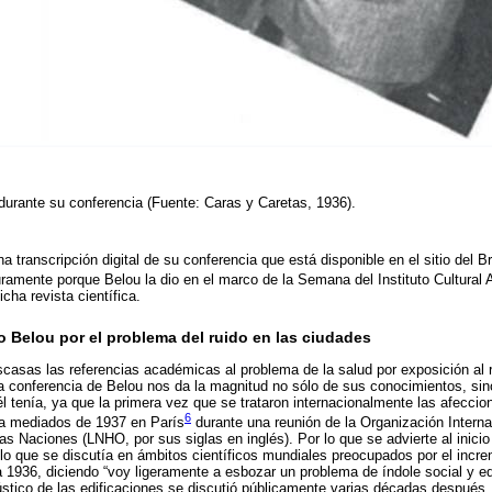
durante su conferencia (Fuente: Caras y Caretas, 1936).
 transcripción digital de su conferencia que está disponible en el sitio del Br
ramente porque Belou la dio en el marco de la Semana del Instituto Cultural A
cha revista científica.
 Belou por el problema del ruido en las ciudades
casas las referencias académicas al problema de la salud por exposición al r
la conferencia de Belou nos da la magnitud no sólo de sus conocimientos, si
él tenía, ya que la primera vez que se trataron internacionalmente las afecci
6
 a mediados de 1937 en París
durante una reunión de la Organización Interna
as Naciones (LNHO, por sus siglas en inglés). Por lo que se advierte al inici
o que se discutía en ámbitos científicos mundiales preocupados por el incr
a 1936, diciendo “voy ligeramente a esbozar un problema de índole social y edi
cústico de las edificaciones se discutió públicamente varias décadas después.