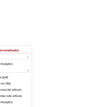
Personalizados
 Analytics
l (pdf)
lo en XML
cias del artículo
itar este artículo
 Analytics