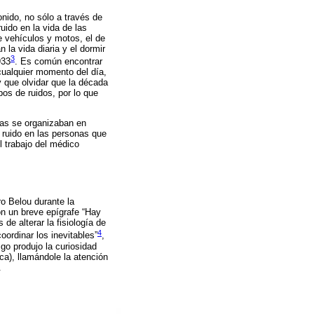
onido, no sólo a través de
uido en la vida de las
e vehículos y motos, el de
 la vida diaria y el dormir
3
933
. Es común encontrar
cualquier momento del día,
y que olvidar que la década
os de ruidos, por lo que
ras se organizaban en
 ruido en las personas que
el trabajo del médico
o Belou durante la
n un breve epígrafe “Hay
e alterar la fisiología de
4
oordinar los inevitables”
,
go produjo la curiosidad
ca), llamándole la atención
.