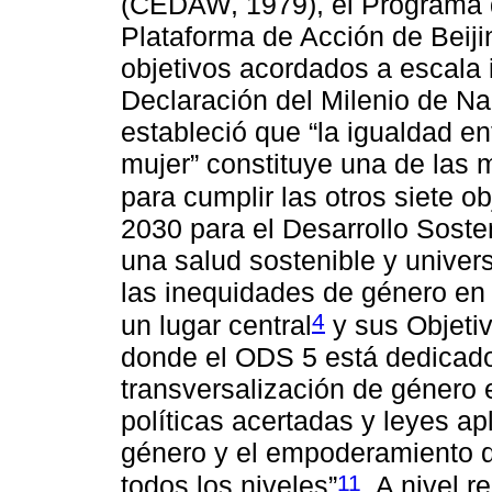
(CEDAW, 1979), el Programa d
Plataforma de Acción de Beiji
objetivos acordados a escala 
Declaración del Milenio de N
estableció que “la igualdad en
mujer” constituye una de las
para cumplir las otros siete ob
2030 para el Desarrollo Sosten
una salud sostenible y univers
las inequidades de género en 
4
un lugar central
y sus Objeti
donde el ODS 5 está dedicado 
transversalización de género e
políticas acertadas y leyes a
género y el empoderamiento d
11
todos los niveles”
. A nivel 