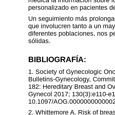
médica la información sobre l
personalizado en pacientes d
Un seguimiento más prolongad
que involucren tanto a un ma
diferentes poblaciones, nos p
sólidas.
BIBLIOGRAFÍA:
1. Society of Gynecologic On
Bulletins-Gynecology, Committ
182: Hereditary Breast and O
Gynecol 2017; 130(3):e110-e1
10.1097/AOG.0000000000002
2. Whittemore A. Risk of brea