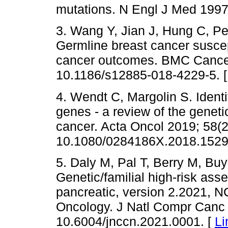
mutations. N Engl J Med 1997;
3. Wang Y, Jian J, Hung C, Pe
Germline breast cancer suscep
cancer outcomes. BMC Cancer 
10.1186/s12885-018-4229-5. 
4. Wendt C, Margolin S. Identi
genes - a review of the geneti
cancer. Acta Oncol 2019; 58(2
10.1080/0284186X.2018.1529
5. Daly M, Pal T, Berry M, Bu
Genetic/familial high-risk ass
pancreatic, version 2.2021, N
Oncology. J Natl Compr Canc 
10.6004/jnccn.2021.0001. [
Li