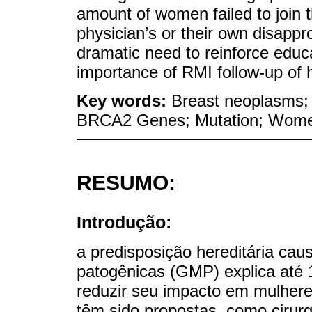
amount of women failed to join 
physician’s or their own disappr
dramatic need to reinforce educ
importance of RMI follow-up of hi
Key words:
Breast neoplasms;
BRCA2 Genes; Mutation; Wom
RESUMO:
Introdução:
a predisposição hereditária ca
patogênicas (GMP) explica até
reduzir seu impacto em mulhere
têm sido propostas, como cirurg