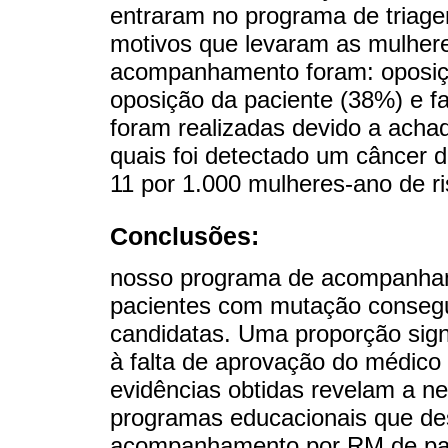
entraram no programa de triag
motivos que levaram as mulher
acompanhamento foram: oposiçã
oposição da paciente (38%) e fa
foram realizadas devido a acha
quais foi detectado um câncer d
11 por 1.000 mulheres-ano de ri
Conclusões:
nosso programa de acompanham
pacientes com mutação consegu
candidatas. Uma proporção sign
à falta de aprovação do médico 
evidências obtidas revelam a ne
programas educacionais que de
acompanhamento por RM de paci