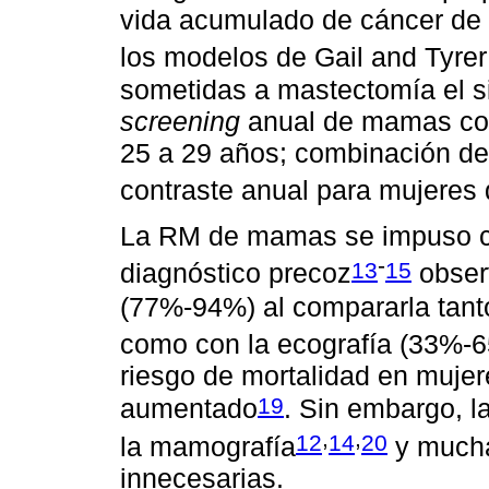
vida acumulado de cáncer d
los modelos de Gail and Tyrer
sometidas a mastectomía el s
screening
anual de mamas con
25 a 29 años; combinación 
contraste anual para mujeres 
La RM de mamas se impuso c
-
13
15
diagnóstico precoz
obser
(77%-94%) al compararla tan
como con la ecografía (33%-
riesgo de mortalidad en muje
19
aumentado
. Sin embargo, l
,
,
12
14
20
la mamografía
y mucha
innecesarias.