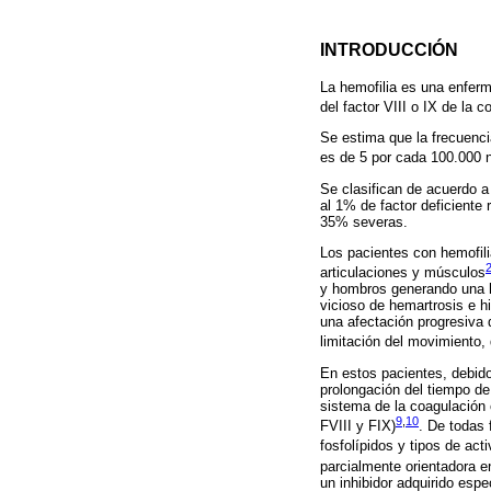
INTRODUCCIÓN
La hemofilia es una enferm
del factor VIII o IX de la 
Se estima que la frecuenci
es de 5 por cada 100.000 
Se clasifican de acuerdo a
al 1% de factor deficiente
35% severas.
Los pacientes con hemofil
articulaciones y músculos
y hombros generando una hi
vicioso de hemartrosis e hi
una afectación progresiva 
limitación del movimiento, 
En estos pacientes, debido 
prolongación del tiempo de 
sistema de la coagulación 
9
,
10
FVIII y FIX)
. De todas 
fosfolípidos y tipos de ac
parcialmente orientadora e
un inhibidor adquirido espe