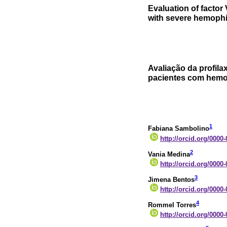
Evaluation of factor 
with severe hemophi
Avaliação da profila
pacientes com hemof
1
Fabiana Sambolino
http://orcid.org/0000
2
Vania Medina
http://orcid.org/0000
3
Jimena Bentos
http://orcid.org/0000
4
Rommel Torres
http://orcid.org/0000