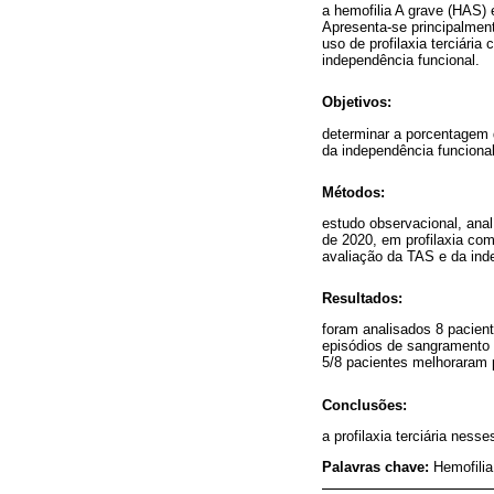
a hemofilia A grave (HAS) é
Apresenta-se principalment
uso de profilaxia terciári
independência funcional.
Objetivos:
determinar a porcentagem 
da independência funciona
Métodos:
estudo observacional, anal
de 2020, em profilaxia co
avaliação da TAS e da ind
Resultados:
foram analisados 8 pacien
episódios de sangramento 
5/8 pacientes melhoraram 
Conclusões:
a profilaxia terciária nes
Palavras chave:
Hemofilia