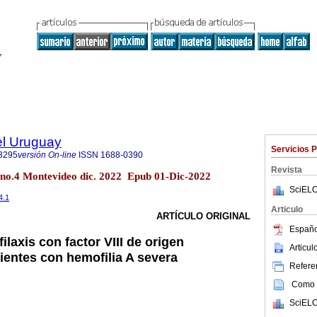
el Uruguay
Servicios 
3295
versión On-line
ISSN
1688-0390
Revista
 no.4 Montevideo dic. 2022 Epub 01-Dic-2022
SciELO
4.1
Articulo
ARTÍCULO ORIGINAL
Españo
ilaxis con factor VIII de origen
Articu
ientes con hemofilia A severa
Referen
Como c
SciELO