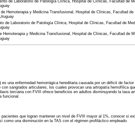
nto de Laboratorio de Patología Clínica, Hospital de Clínicas, Facultad de M
ruguay
a de Hemoterapia y Medicina Transfusional, Hospital de Clínicas, Facultad de
 Uruguay
to de Laboratorio de Patología Clínica, Hospital de Clínicas, Facultad de Med
ruguay
e Hemoterapia y Medicina Transfusional, Hospital de Clínicas, Facultad de Me
ruguay
) es una enfermedad hemorrágica hereditaria causada por un déficit de factor 
 con sangrados articulares, los cuales provocan una artropatía hemofílica q
filaxis terciaria con FVIII ofrece beneficios en adultos disminuyendo la tasa 
 funcional.
e pacientes que logran mantener un nivel de FVIII mayor al 1%, conocer si ex
sí como una disminución en la TAS con el régimen profiláctico empleado.