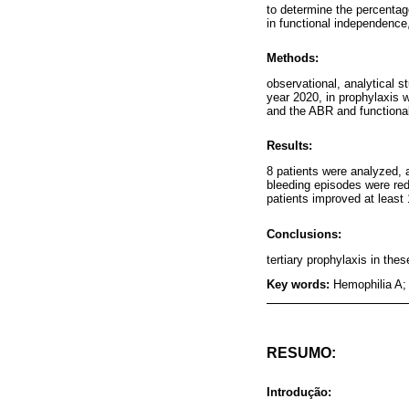
to determine the percentag
in functional independence
Methods:
observational, analytical s
year 2020, in prophylaxis 
and the ABR and functional
Results:
8 patients were analyzed, a
bleeding episodes were red
patients improved at least 
Conclusions:
tertiary prophylaxis in the
Key words:
Hemophilia A;
RESUMO:
Introdução: