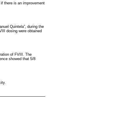
 if there is an improvement
anuel Quintela”, during the
VIII dosing were obtained
ation of FVIII. The
dence showed that 5/8
ity.