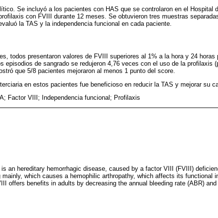
lítico. Se incluyó a los pacientes con HAS que se controlaron en el Hospital 
profilaxis con FVIII durante 12 meses. Se obtuvieron tres muestras separada
 evaluó la TAS y la independencia funcional en cada paciente.
es, todos presentaron valores de FVIII superiores al 1% a la hora y 24 horas p
os episodios de sangrado se redujeron 4,76 veces con el uso de la profilaxis (
stró que 5/8 pacientes mejoraron al menos 1 punto del score.
 terciaria en estos pacientes fue beneficioso en reducir la TAS y mejorar su c
A; Factor VIII; Independencia funcional; Profilaxis
s an hereditary hemorrhagic disease, caused by a factor VIII (FVIII) deficien
ng mainly, which causes a hemophilic arthropathy, which affects its functional
VIII offers benefits in adults by decreasing the annual bleeding rate (ABR) and