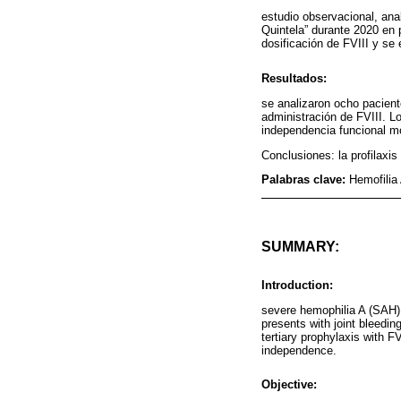
estudio observacional, ana
Quintela” durante 2020 en 
dosificación de FVIII y se
Resultados:
se analizaron ocho pacient
administración de FVIII. L
independencia funcional mo
Conclusiones: la profilaxis
Palabras clave:
Hemofilia 
SUMMARY:
Introduction:
severe hemophilia A (SAH) i
presents with joint bleedi
tertiary prophylaxis with F
independence.
Objective: