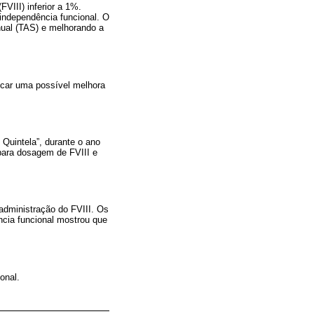
FVIII) inferior a 1%.
 independência funcional. O
nual (TAS) e melhorando a
icar uma possível melhora
 Quintela”, durante o ano
para dosagem de FVIII e
administração do FVIII. Os
ncia funcional mostrou que
onal.