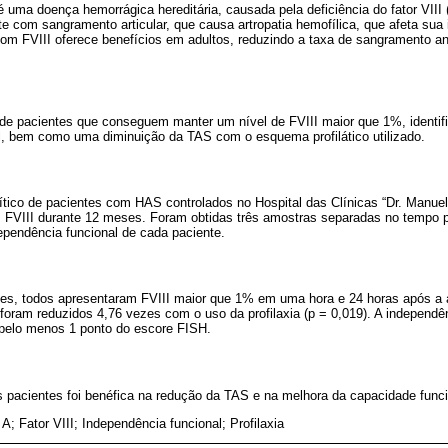
 uma doença hemorrágica hereditária, causada pela deficiência do fator VIII (
e com sangramento articular, que causa artropatia hemofílica, que afeta sua
a com FVIII oferece benefícios em adultos, reduzindo a taxa de sangramento a
de pacientes que conseguem manter um nível de FVIII maior que 1%, identif
l, bem como uma diminuição da TAS com o esquema profilático utilizado.
ítico de pacientes com HAS controlados no Hospital das Clínicas “Dr. Manuel
m FVIII durante 12 meses. Foram obtidas três amostras separadas no tempo 
ependência funcional de cada paciente.
tes, todos apresentaram FVIII maior que 1% em uma hora e 24 horas após a 
foram reduzidos 4,76 vezes com o uso da profilaxia (p = 0,019). A independê
pelo menos 1 ponto do escore FISH.
ses pacientes foi benéfica na redução da TAS e na melhora da capacidade funci
 A; Fator VIII; Independência funcional; Profilaxia