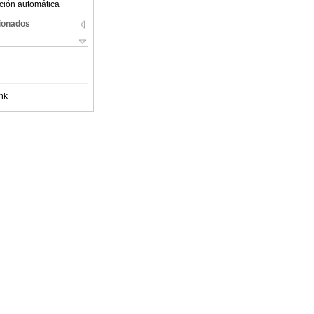
ción automática
cionados
nk