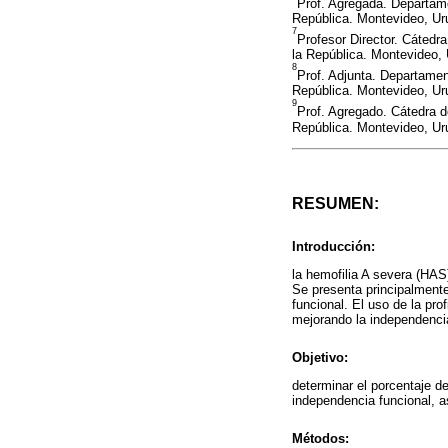
Prof. Agregada. Departame
República. Montevideo, U
7
Profesor Director. Cátedr
la República. Montevideo,
8
Prof. Adjunta. Departamen
República. Montevideo, U
9
Prof. Agregado. Cátedra d
República. Montevideo, U
RESUMEN:
Introducción:
la hemofilia A severa (HAS
Se presenta principalmente
funcional. El uso de la pro
mejorando la independencia
Objetivo:
determinar el porcentaje d
independencia funcional, a
Métodos: