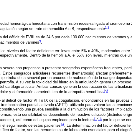
edad hemorrágica hereditaria con transmisión recesiva ligada al cromosoma X
1
,
2
coagulación según se trate de hemofilia A o B, respectivamente
.
a del déficit de FVIII es de 24,6 por cada 100.000 nacimientos de varones y e
3
nacimientos de varones
.
 los niveles del factor deficiente en: leves entre 5% a 40%, moderadas ent
 respectivamente. Dentro de la hemofilia A, el 55% son leves, mientras que
ia severa son propensos a presentar sangrados espontáneos frecuentes, part
2
. Estos sangrados articulares recurrentes (hemartrosis) afectan preferentement
pertrofia de la sinovial por un proceso de reabsorción de la sangre deposita
pertrofia. A su vez la toxicidad del hierro en la articulación genera un proceso
del cartílago articular. Ambas causas generan la destrucción de las articulac
4
-
8
dolor y deformación característica de la artropatía hemofílica
al déficit de factor VIII o IX de la coagulación, encontramos en las pruebas 
tromboplastina parcial activado (APTT), utilizado para valorar las alteraciones
constituyendo una prueba sensible a la disminución de los factores implicados
formas, esta sensibilidad es dependiente del reactivo utilizado (distintos orí
11
-
13
tivadores), así como del equipo empleado para la lectura
por lo que se con
14
n el seguimiento de estos pacientes
. La determinación del factor deficient
cífico de factor, son las herramientas de laboratorio esenciales para el diagn