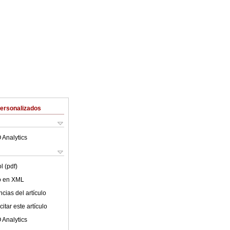
Personalizados
 Analytics
l (pdf)
lo en XML
cias del artículo
itar este artículo
 Analytics