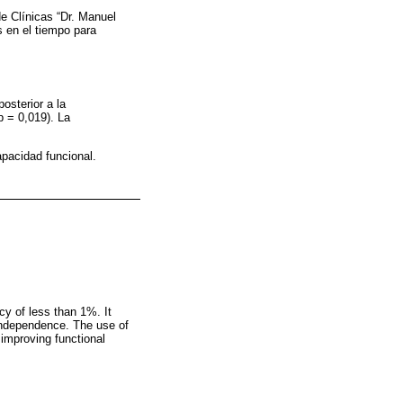
de Clínicas “Dr. Manuel
s en el tiempo para
osterior a la
p = 0,019). La
apacidad funcional.
cy of less than 1%. It
 independence. The use of
 improving functional