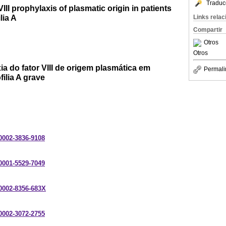
Traduc
VIII prophylaxis of plasmatic origin in patients
lia A
Links rela
Compartir
Otros
Otros
xia do fator VIII de origem plasmática em
Permali
ilia A grave
-0002-3836-9108
-0001-5529-7049
-0002-8356-683X
-0002-3072-2755