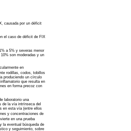
, causada por un déficit
n el caso de déficit de FIX
re 1% a 5% y severas menor
 un 10% son moderadas y un
icularmente en
e rodillas, codos, tobillos
da produciendo un círculo
 inflamatorio que resulta en
iones en forma precoz con
de laboratorio una
 de la vía intrínseca del
 en esta vía (entre ellos
genes y concentraciones de
vierte en una prueba
e y la eventual búsqueda de
óstico y seguimiento, sobre