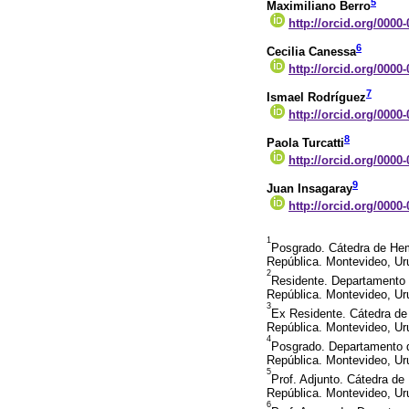
5
Maximiliano Berro
http://orcid.org/0000
6
Cecilia Canessa
http://orcid.org/0000
7
Ismael Rodríguez
http://orcid.org/0000
8
Paola Turcatti
http://orcid.org/0000
9
Juan Insagaray
http://orcid.org/0000
1
Posgrado. Cátedra de Hemo
República. Montevideo, Ur
2
Residente. Departamento d
República. Montevideo, U
3
Ex Residente. Cátedra de 
República. Montevideo, U
4
Posgrado. Departamento de
República. Montevideo, U
5
Prof. Adjunto. Cátedra de
República. Montevideo, U
6