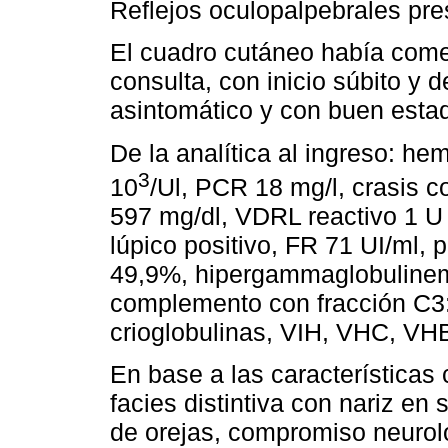
Reflejos oculopalpebrales pre
El cuadro cutáneo había come
consulta, con inicio súbito y 
asintomático y con buen esta
De la analítica al ingreso: h
3
10
/Ul, PCR 18 mg/l, crasis 
597 mg/dl, VDRL reactivo 1 U 
lúpico positivo, FR 71 UI/ml,
49,9%, hipergammaglobulinemi
complemento con fracción C
crioglobulinas, VIH, VHC, VH
En base a las características 
facies distintiva con nariz en s
de orejas, compromiso neurol