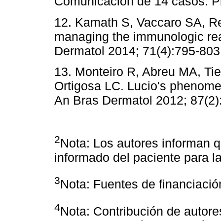
Comunicación de 14 casos. Pie
12. Kamath S, Vaccaro SA, R
managing the immunologic rea
Dermatol 2014; 71(4):795-803
13. Monteiro R, Abreu MA, Ti
Ortigosa LC. Lucio's phenomen
An Bras Dermatol 2012; 87(2)
2
Nota: Los autores informan q
informado del paciente para la
3
Nota: Fuentes de financiació
4
Nota: Contribución de autore