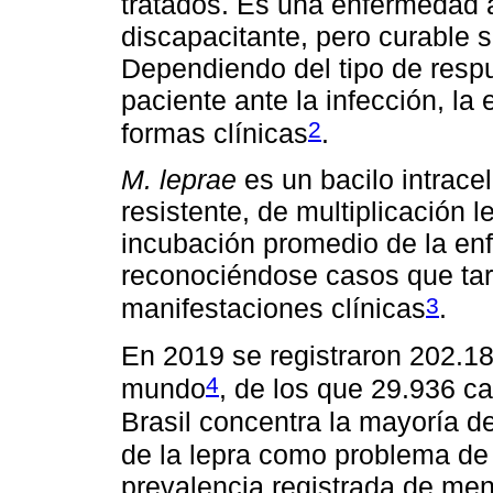
tratados. Es una enfermedad 
discapacitante, pero curable si
Dependiendo del tipo de respu
paciente ante la infección, la
2
formas clínicas
.
M. leprae
es un bacilo intracel
resistente, de multiplicación l
incubación promedio de la en
reconociéndose casos que tar
3
manifestaciones clínicas
.
En 2019 se registraron 202.18
4
mundo
, de los que 29.936 c
Brasil concentra la mayoría d
de la lepra como problema de
prevalencia registrada de men