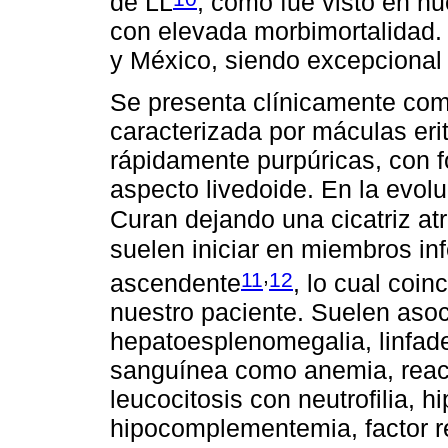
de LL
, como fue visto en n
con elevada morbimortalidad.
y México, siendo excepcional 
Se presenta clínicamente com
caracterizada por máculas er
rápidamente purpúricas, con 
aspecto livedoide. En la evol
Curan dejando una cicatriz atr
suelen iniciar en miembros inf
,
11
12
ascendente
, lo cual coi
nuestro paciente. Suelen asoc
hepatoesplenomegalia, linfade
sanguínea como anemia, reac
leucocitosis con neutrofilia, 
hipocomplementemia, factor r