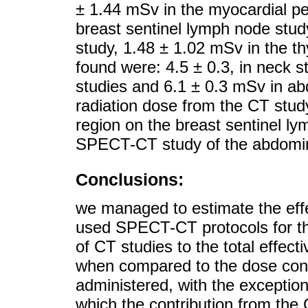
± 1.44 mSv in the myocardial pe
breast sentinel lymph node study
study, 1.48 ± 1.02 mSv in the th
found were: 4.5 ± 0.3, in neck s
studies and 6.1 ± 0.3 mSv in ab
radiation dose from the CT stud
region on the breast sentinel l
SPECT-CT study of the abdomina
Conclusions:
we managed to estimate the effe
used SPECT-CT protocols for the
of CT studies to the total effect
when compared to the dose cont
administered, with the exception
which the contribution from the 