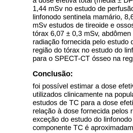
a dose efetiva total (média ± 
1,44 mSv no estudo de perfusão
linfonodo sentinela mamário, 8,
mSv estudos de tireoide e ossos
tórax 6,07 ± 0,3 mSv, abdômen 
radiação fornecida pelo estudo
região do tórax no estudo do l
para o SPECT-CT ósseo na reg
Conclusão:
foi possível estimar a dose ef
utilizados clinicamente na popul
estudos de TC para a dose efeti
relação à dose fornecida pelos
exceção do estudo do linfonodo 
componente TC é aproximadamen