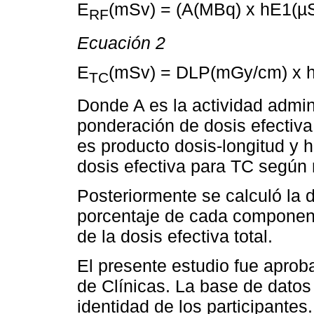
E
(mSv) = (A(MBq) x hE1(µ
RF
Ecuación 2
E
(mSv) = DLP(mGy/cm) x
TC
Donde A es la actividad admini
ponderación de dosis efectiv
es producto dosis-longitud y 
dosis efectiva para TC según 
Posteriormente se calculó la d
porcentaje de cada component
de la dosis efectiva total.
El presente estudio fue aproba
de Clínicas. La base de datos
identidad de los participantes.