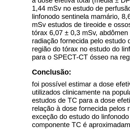
a dose efetiva total (média ± 
1,44 mSv no estudo de perfusão
linfonodo sentinela mamário, 8,
mSv estudos de tireoide e ossos
tórax 6,07 ± 0,3 mSv, abdômen 
radiação fornecida pelo estudo
região do tórax no estudo do l
para o SPECT-CT ósseo na reg
Conclusão:
foi possível estimar a dose ef
utilizados clinicamente na popul
estudos de TC para a dose efeti
relação à dose fornecida pelos
exceção do estudo do linfonodo 
componente TC é aproximadamen