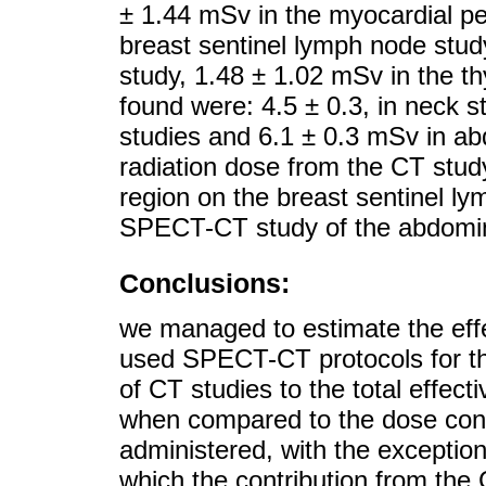
± 1.44 mSv in the myocardial pe
breast sentinel lymph node study
study, 1.48 ± 1.02 mSv in the th
found were: 4.5 ± 0.3, in neck s
studies and 6.1 ± 0.3 mSv in ab
radiation dose from the CT stud
region on the breast sentinel l
SPECT-CT study of the abdomina
Conclusions:
we managed to estimate the effe
used SPECT-CT protocols for the
of CT studies to the total effect
when compared to the dose cont
administered, with the exception
which the contribution from the 