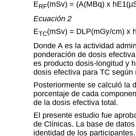
E
(mSv) = (A(MBq) x hE1(µ
RF
Ecuación 2
E
(mSv) = DLP(mGy/cm) x
TC
Donde A es la actividad admini
ponderación de dosis efectiv
es producto dosis-longitud y 
dosis efectiva para TC según 
Posteriormente se calculó la d
porcentaje de cada component
de la dosis efectiva total.
El presente estudio fue aproba
de Clínicas. La base de datos
identidad de los participantes.