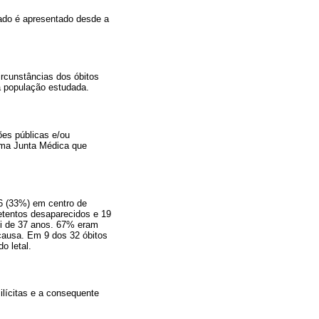
zado é apresentado desde a
ircunstâncias dos óbitos
a população estudada.
ções públicas e/ou
uma Junta Médica que
36 (33%) em centro de
etentos desaparecidos e 19
i de 37 anos. 67% eram
 causa. Em 9 dos 32 óbitos
o letal.
ilícitas e a consequente