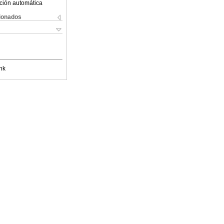
ción automática
cionados
nk