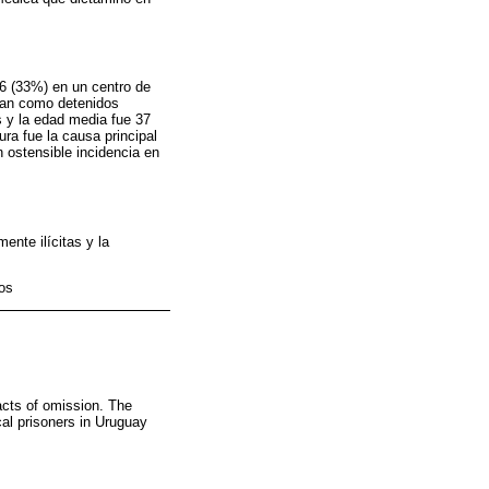
36 (33%) en un centro de
núan como detenidos
 y la edad media fue 37
ra fue la causa principal
 ostensible incidencia en
ente ilícitas y la
os
 acts of omission. The
cal prisoners in Uruguay