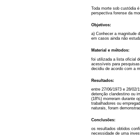
Toda morte sob custódia é
perspectiva forense da mor
Objetivos:
a) Conhecer a magnitude do
em casos ainda não estuda
Material e métodos:
foi utilizada a lista ofici
acessíveis para pesquisas
decidiu de acordo com a me
Resultados:
entre 27/06/1973 e 28/02/
detenção clandestino ou i
(18%) morreram durante o
trabalhadores ou empregado
naturais, foram demonstrad
Conclusões:
os resultados obtidos conf
necessidade de uma invest