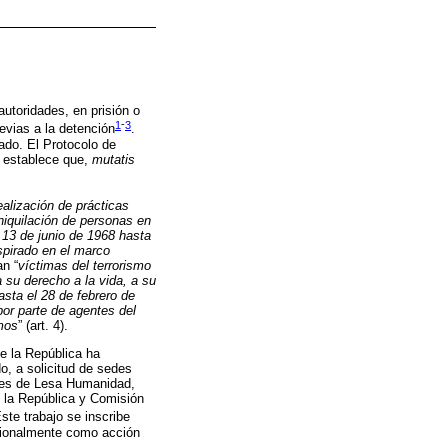
autoridades, en prisión o
1
-
3
evias a la detención
.
ado. El Protocolo de
, establece que,
mutatis
ealización de prácticas
aniquilación de personas en
l 13 de junio de 1968 hasta
spirado en el marco
an “
víctimas del terrorismo
 su derecho a la vida, a su
hasta el 28 de febrero de
por parte de agentes del
smos
” (art. 4).
e la República ha
o, a solicitud de sedes
menes de Lesa Humanidad,
e la República y Comisión
Este trabajo se inscribe
acionalmente como acción