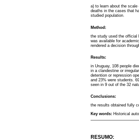
a) to learn about the scal
deaths in the cases that h
studied population.
Method:
the study used the official 
was available for academic
rendered a decision through
Results:
in Uruguay, 108 people die
in a clandestine or irregul
detention or repression o
and 23% were students. 69%
seen in 9 out of the 32 nat
Conclusions:
the results obtained fully co
Key words:
Historical aut
RESUMO: