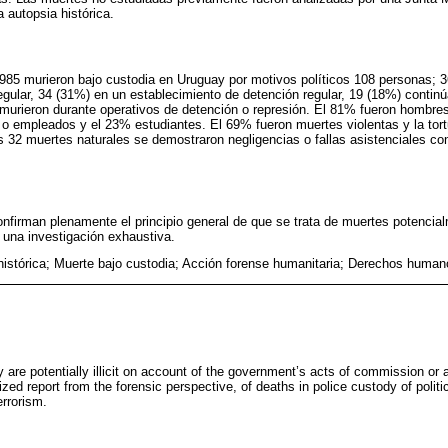
 autopsia histórica.
985 murieron bajo custodia en Uruguay por motivos políticos 108 personas; 
regular, 34 (31%) en un establecimiento de detención regular, 19 (18%) conti
murieron durante operativos de detención o represión. El 81% fueron hombres
o empleados y el 23% estudiantes. El 69% fueron muertes violentas y la tortu
 32 muertes naturales se demostraron negligencias o fallas asistenciales con
nfirman plenamente el principio general de que se trata de muertes potencialm
una investigación exhaustiva.
histórica; Muerte bajo custodia; Acción forense humanitaria; Derechos human
y are potentially illicit on account of the government’s acts of commission or
ed report from the forensic perspective, of deaths in police custody of politi
errorism.