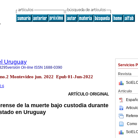
el Uruguay
Servicios 
3295
versión On-line
ISSN
1688-0390
Revista
 no.2 Montevideo jun. 2022 Epub 01-Jun-2022
SciELO
2.6
Articulo
ARTÍCULO ORIGINAL
Españo
rense de la muerte bajo custodia durante
Articu
Estado en Uruguay
Referen
Como c
SciELO