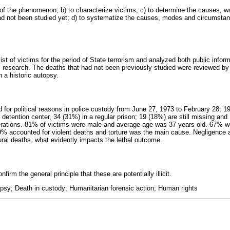
e of the phenomenon; b) to characterize victims; c) to determine the causes,
ad not been studied yet; d) to systematize the causes, modes and circumstanc
list of victims for the period of State terrorism and analyzed both public infor
 research. The deaths that had not been previously studied were reviewed by
 a historic autopsy.
d for political reasons in police custody from June 27, 1973 to February 28, 1
ar detention center, 34 (31%) in a regular prison; 19 (18%) are still missing an
perations. 81% of victims were male and average age was 37 years old. 67% 
 accounted for violent deaths and torture was the main cause. Negligence an
ural deaths, what evidently impacts the lethal outcome.
nfirm the general principle that these are potentially illicit.
opsy; Death in custody; Humanitarian forensic action; Human rights