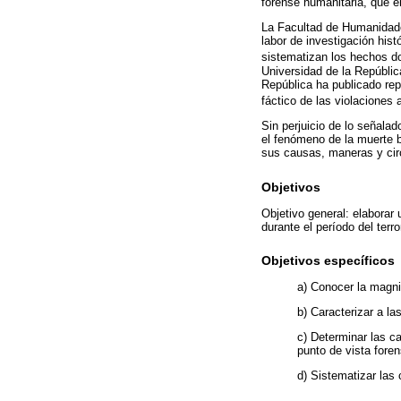
forense humanitaria, que e
La Facultad de Humanidade
labor de investigación his
sistematizan los hechos d
Universidad de la Repúblic
República ha publicado rep
fáctico de las violaciones
Sin perjuicio de lo señala
el fenómeno de la muerte b
sus causas, maneras y cir
Objetivos
Objetivo general: elaborar 
durante el período del ter
Objetivos específicos
a) Conocer la magn
b) Caracterizar a l
c) Determinar las c
punto de vista foren
d) Sistematizar las