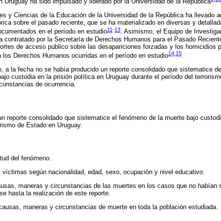
n Uruguay ha sido impulsado y liderado por la Universidad de la República
s y Ciencias de la Educación de la Universidad de la República ha llevado a
tórica sobre el pasado reciente, que se ha materializado en diversas y detalla
11
-
13
ocumentados en el período en estudio
. Asimismo, el Equipo de Investigac
a contratado por la Secretaría de Derechos Humanos para el Pasado Reciente
ortes de acceso público sobre las desapariciones forzadas y los homicidios p
14
,
15
 a los Derechos Humanos ocurridas en el período en estudio
.
do, a la fecha no se había producido un reporte consolidado que sistematice d
ajo custodia en la prisión política en Uruguay durante el período del terroris
cunstancias de ocurrencia.
un reporte consolidado que sistematice el fenómeno de la muerte bajo custodia
rorismo de Estado en Uruguay.
itud del fenómeno.
as víctimas según nacionalidad, edad, sexo, ocupación y nivel educativo.
ausas, maneras y circunstancias de las muertes en los casos que no habían 
se hasta la realización de este reporte.
 causas, maneras y circunstancias de muerte en toda la población estudiada.