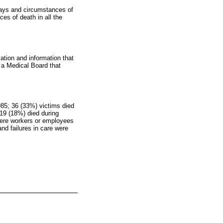
 ways and circumstances of
es of death in all the
mation and information that
 a Medical Board that
985; 36 (33%) victims died
d 19 (18%) died during
were workers or employees
d failures in care were