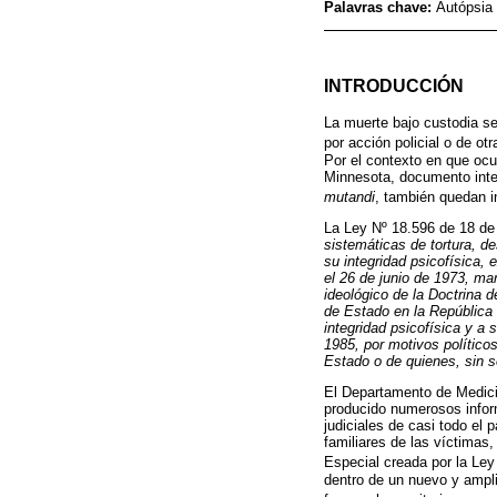
Palavras chave:
Autópsia 
INTRODUCCIÓN
La muerte bajo custodia se
por acción policial o de o
Por el contexto en que ocu
Minnesota, documento inter
mutandi
, también quedan i
La Ley Nº 18.596 de 18 de
sistemáticas de tortura, de
su integridad psicofísica, 
el 26 de junio de 1973, ma
ideológico de la Doctrina 
de Estado en la República 
integridad psicofísica y a s
1985, por motivos político
Estado o de quienes, sin s
El Departamento de Medici
producido numerosos inform
judiciales de casi todo el
familiares de las víctimas
Especial creada por la Ley
dentro de un nuevo y ampli