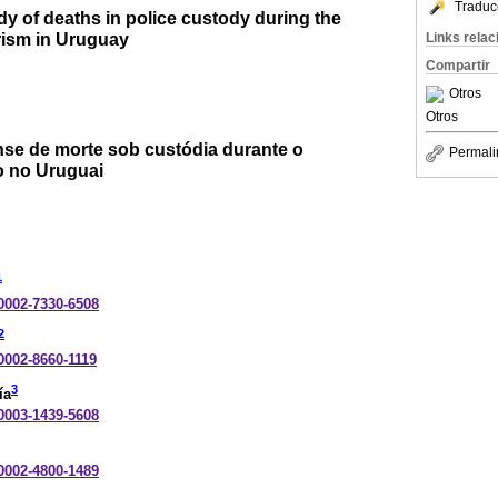
Traduc
dy of deaths in police custody during the
orism in Uruguay
Links rela
Compartir
Otros
Otros
se de morte sob custódia durante o
Permali
o no Uruguai
1
-0002-7330-6508
2
-0002-8660-1119
3
ía
-0003-1439-5608
-0002-4800-1489