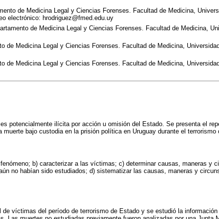
mento de Medicina Legal y Ciencias Forenses. Facultad de Medicina, Univers
eo electrónico: hrodriguez@fmed.edu.uy
artamento de Medicina Legal y Ciencias Forenses. Facultad de Medicina, Uni
o de Medicina Legal y Ciencias Forenses. Facultad de Medicina, Universidad
o de Medicina Legal y Ciencias Forenses. Facultad de Medicina, Universidad
es potencialmente ilícita por acción u omisión del Estado. Se presenta el re
a muerte bajo custodia en la prisión política en Uruguay durante el terrorismo
 fenómeno; b) caracterizar a las víctimas; c) determinar causas, maneras y c
aún no habían sido estudiados; d) sistematizar las causas, maneras y circun
l de víctimas del período de terrorismo de Estado y se estudió la información
s. Las muertes no estudiadas previamente fueron analizadas por una Junta 