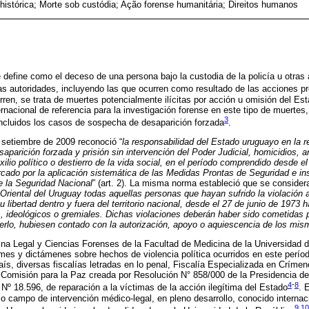
histórica; Morte sob custódia; Ação forense humanitária; Direitos humanos
 define como el deceso de una persona bajo la custodia de la policía u otras 
tras autoridades, incluyendo las que ocurren como resultado de las acciones pr
rren, se trata de muertes potencialmente ilícitas por acción u omisión del Est
nacional de referencia para la investigación forense en este tipo de muertes
3
ncluidos los casos de sospecha de desaparición forzada
.
 setiembre de 2009 reconoció “
la responsabilidad del Estado uruguayo en la r
saparición forzada y prisión sin intervención del Poder Judicial, homicidios, 
exilio político o destierro de la vida social, en el período comprendido desde e
rcado por la aplicación sistemática de las Medidas Prontas de Seguridad e in
de la Seguridad Nacional
” (art. 2). La misma norma estableció que se consider
Oriental del Uruguay todas aquellas personas que hayan sufrido la violación a
u libertad dentro y fuera del territorio nacional, desde el 27 de junio de 1973 
s, ideológicos o gremiales. Dichas violaciones deberán haber sido cometidas 
erlo, hubiesen contado con la autorización, apoyo o aquiescencia de los mi
na Legal y Ciencias Forenses de la Facultad de Medicina de la Universidad d
es y dictámenes sobre hechos de violencia política ocurridos en este períod
 país, diversas fiscalías letradas en lo penal, Fiscalía Especializada en Crí
, Comisión para la Paz creada por Resolución N° 858/000 de la Presidencia d
4
-
8
 Nº 18.596, de reparación a la víctimas de la acción ilegítima del Estado
. 
o campo de intervención médico-legal, en pleno desarrollo, conocido intern
9
,
10