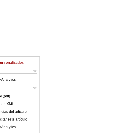
Personalizados
 Analytics
l (pdf)
lo en XML
cias del artículo
itar este artículo
 Analytics