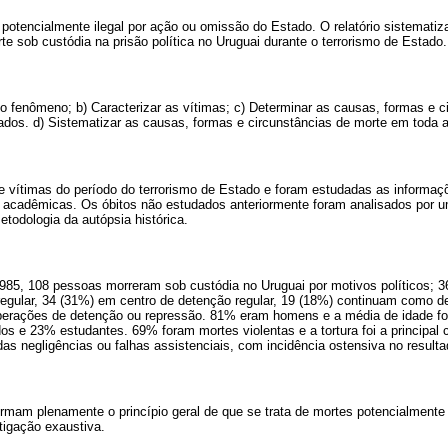
 potencialmente ilegal por ação ou omissão do Estado. O relatório sistemati
te sob custódia na prisão política no Uruguai durante o terrorismo de Estado.
 fenômeno; b) Caracterizar as vítimas; c) Determinar as causas, formas e c
dos. d) Sistematizar as causas, formas e circunstâncias de morte em toda 
al de vítimas do período do terrorismo de Estado e foram estudadas as informa
 acadêmicas. Os óbitos não estudados anteriormente foram analisados por 
todologia da autópsia histórica.
1985, 108 pessoas morreram sob custódia no Uruguai por motivos políticos; 
rregular, 34 (31%) em centro de detenção regular, 19 (18%) continuam como d
perações de detenção ou repressão. 81% eram homens e a média de idade fo
s e 23% estudantes. 69% foram mortes violentas e a tortura foi a principal
as negligências ou falhas assistenciais, com incidência ostensiva no resultad
irmam plenamente o princípio geral de que se trata de mortes potencialmente 
igação exaustiva.