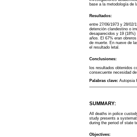
base a la metodología de la
Resultados:
entre 27/06/1973 y 28/02/1
detención clandestino o ir
desaparecidos y 19 (18%) 
años. El 67% eran obreros 
de muerte. En nueve de las
el resultado letal.
Conclusiones:
los resultados obtenidos co
consecuente necesidad de 
Palabras clave:
Autopsia 
SUMMARY:
All deaths in police custod
study presents a systematiz
during the period of state t
Objectives: