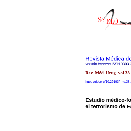
Revista Médica d
versión impresa
ISSN
0303-
Rev. Méd. Urug. vol.38
https://doi.org/10.29193/rmu.38.
Estudio médico-fo
el terrorismo de 