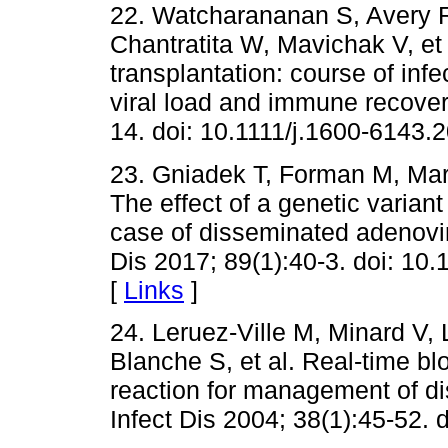
22. Watcharananan S, Avery R
Chantratita W, Mavichak V, et 
transplantation: course of inf
viral load and immune recover
14. doi: 10.1111/j.1600-6143.
23. Gniadek T, Forman M, Mart
The effect of a genetic variant
case of disseminated adenoviru
Dis 2017; 89(1):40-3. doi: 10
[
Links
]
24. Leruez-Ville M, Minard V, 
Blanche S, et al. Real-time b
reaction for management of di
Infect Dis 2004; 38(1):45-52. 