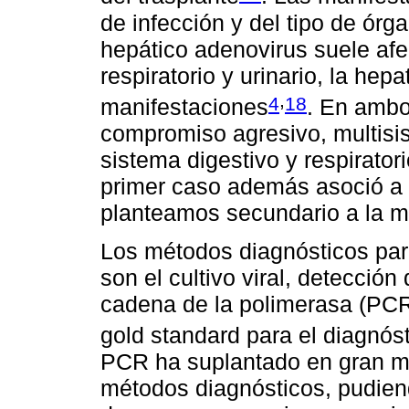
de infección y del tipo de órg
hepático adenovirus suele afec
respiratorio y urinario, la hepa
,
4
18
manifestaciones
. En ambo
compromiso agresivo, multisi
sistema digestivo y respiratori
primer caso además asoció a
planteamos secundario a la 
Los métodos diagnósticos para
son el cultivo viral, detección
cadena de la polimerasa (PCR)
gold standard para el diagnóst
PCR ha suplantado en gran medi
métodos diagnósticos, pudiend