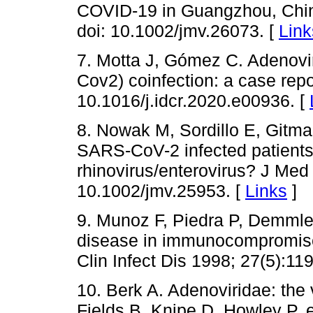
COVID-19 in Guangzhou, China
doi: 10.1002/jmv.26073. [
Link
7. Motta J, Gómez C. Adenovi
Cov2) coinfection: a case rep
10.1016/j.idcr.2020.e00936. [
8. Nowak M, Sordillo E, Gitma
SARS-CoV-2 infected patients:
rhinovirus/enterovirus? J Med 
10.1002/jmv.25953. [
Links
]
9. Munoz F, Piedra P, Demmle
disease in immunocompromis
Clin Infect Dis 1998; 27(5):11
10. Berk A. Adenoviridae: the v
Fields B, Knipe D, Howley P, e