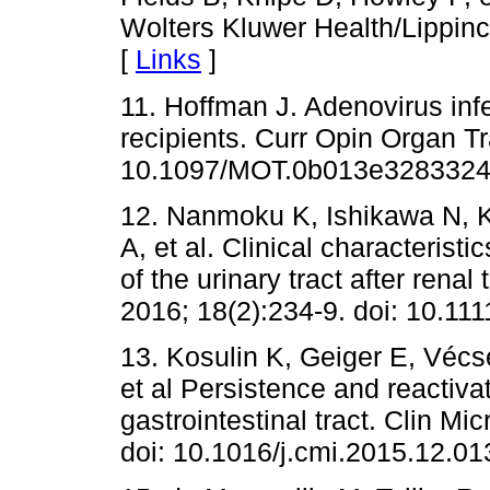
Wolters Kluwer Health/Lippinc
[
Links
]
11. Hoffman J. Adenovirus infe
recipients. Curr Opin Organ Tr
10.1097/MOT.0b013e3283324
12. Nanmoku K, Ishikawa N, K
A, et al. Clinical characterist
of the urinary tract after renal
2016; 18(2):234-9. doi: 10.111
13. Kosulin K, Geiger E, Véc
et al Persistence and reactiv
gastrointestinal tract. Clin Mi
doi: 10.1016/j.cmi.2015.12.01