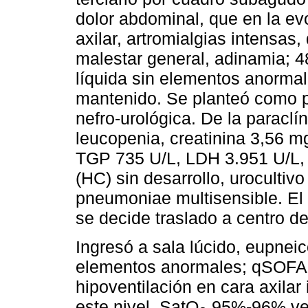
dolor abdominal, que en la ev
axilar, artromialgias intensas,
malestar general, adinamia; 4
líquida sin elementos anormal
mantenido. Se planteó como p
nefro-urológica. De la paraclí
leucopenia, creatinina 3,56 m
TGP 735 U/L, LDH 3.951 U/L,
(HC) sin desarrollo, urocultivo
pneumoniae multisensible. El 
se decide traslado a centro de
Ingresó a sala lúcido, eupneic
elementos anormales; qSOFA 
hipoventilación en cara axilar 
este nivel, SatO
95%-96% vent