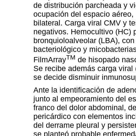
de distribución parcheada y vi
ocupación del espacio aéreo,
bilateral. Carga viral CMV y te
negativos. Hemocultivo (HC) p
bronquioloalveolar (LBA), con
bacteriológico y micobacteria
TM
FilmArray
de hisopado naso
Se recibe además carga viral 
se decide disminuir inmunosu
Ante la identificación de adeno
junto al empeoramiento del es
franco del dolor abdominal, 
pericárdico con elementos in
del derrame pleural y persist
se planteó probable enfermed