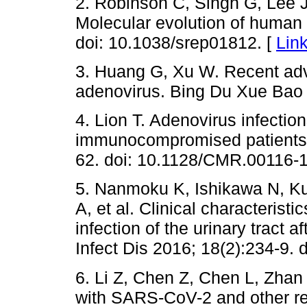
2. Robinson C, Singh G, Lee J,
Molecular evolution of human
doi: 10.1038/srep01812. [
Lin
3. Huang G, Xu W. Recent ad
adenovirus. Bing Du Xue Bao 
4. Lion T. Adenovirus infecti
immunocompromised patients. 
62. doi: 10.1128/CMR.00116-1
5. Nanmoku K, Ishikawa N, Ku
A, et al. Clinical characteris
infection of the urinary tract a
Infect Dis 2016; 18(2):234-9. d
6. Li Z, Chen Z, Chen L, Zhan 
with SARS-CoV-2 and other res