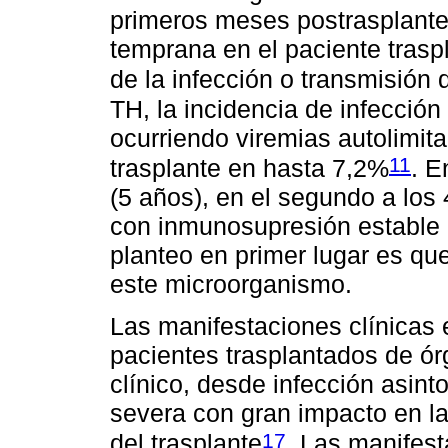
primeros meses postrasplante 
temprana en el paciente trasp
de la infección o transmisión
TH, la incidencia de infección
ocurriendo viremias autolimit
11
trasplante en hasta 7,2%
. E
(5 años), en el segundo a lo
con inmunosupresión estable 
planteo en primer lugar es qu
este microorganismo.
Las manifestaciones clínicas 
pacientes trasplantados de ór
clínico, desde infección asin
severa con gran impacto en la
17
del trasplante
. Las manifest