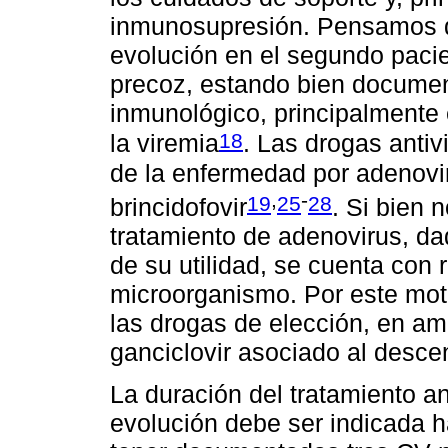
inmunosupresión. Pensamos qu
evolución en el segundo paci
precoz, estando bien documen
inmunológico, principalmente e
18
la viremia
. Las drogas antiv
de la enfermedad por adenoviru
,
-
19
25
28
brincidofovir
. Si bien 
tratamiento de adenovirus, da
de su utilidad, se cuenta con r
microorganismo. Por este mot
las drogas de elección, en am
ganciclovir asociado al desc
La duración del tratamiento an
evolución debe ser indicada h