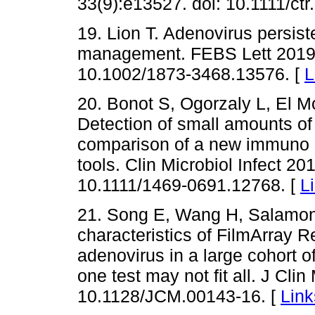
33(9):e13527. doi: 10.1111/ctr
19. Lion T. Adenovirus persiste
management. FEBS Lett 2019;
10.1002/1873-3468.13576. [
L
20. Bonot S, Ogorzaly L, El M
Detection of small amounts of
comparison of a new immuno r
tools. Clin Microbiol Infect 20
10.1111/1469-0691.12768. [
L
21. Song E, Wang H, Salamon 
characteristics of FilmArray R
adenovirus in a large cohort 
one test may not fit all. J Cli
10.1128/JCM.00143-16. [
Link