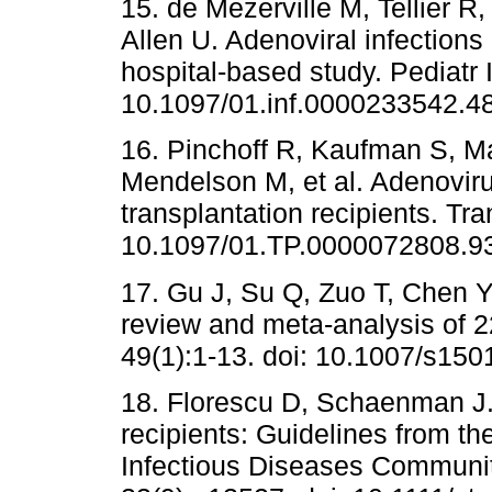
15. de Mezerville M, Tellier R
Allen U. Adenoviral infections 
hospital-based study. Pediatr I
10.1097/01.inf.0000233542.48
16. Pinchoff R, Kaufman S, M
Mendelson M, et al. Adenovirus
transplantation recipients. Tra
10.1097/01.TP.0000072808.93
17. Gu J, Su Q, Zuo T, Chen Y
review and meta-analysis of 2
49(1):1-13. doi: 10.1007/s150
18. Florescu D, Schaenman J. 
recipients: Guidelines from th
Infectious Diseases Community