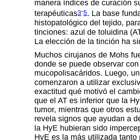
manera índices de curación su
-
3
5
terapéuticas
. La base fun
histopatológico del tejido, pa
tinciones: azul de toluidina (A
La elección de la tinción ha s
Muchos cirujanos de Mohs fuer
donde se puede observar con 
mucopolisacáridos. Luego, un
comenzaron a utilizar exclus
exactitud qué motivó el cambi
que el AT es inferior que la H
tumor, mientras que otros est
revela signos que ayudan a de
la HyE hubieran sido impercep
HyE es la más utilizada tant