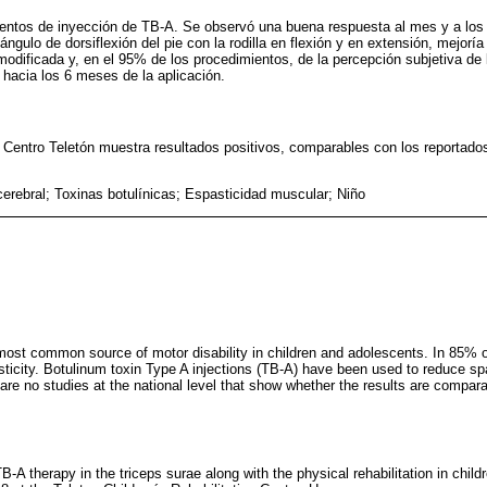
ientos de inyección de TB-A. Se observó una buena respuesta al mes y a los
ngulo de dorsiflexión del pie con la rodilla en flexión y en extensión, mejoría
odificada y, en el 95% de los procedimientos, de la percepción subjetiva de
 hacia los 6 meses de la aplicación.
l Centro Teletón muestra resultados positivos, comparables con los reportados 
cerebral; Toxinas botulínicas; Espasticidad muscular; Niño
 most common source of motor disability in children and adolescents. In 85% o
ticity. Botulinum toxin Type A injections (TB-A) have been used to reduce spas
are no studies at the national level that show whether the results are compara
B-A therapy in the triceps surae along with the physical rehabilitation in child