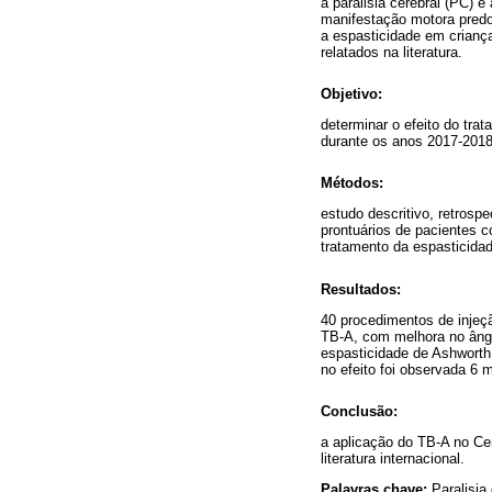
a paralisia cerebral (PC)
manifestação motora predom
a espasticidade em crianç
relatados na literatura.
Objetivo:
determinar o efeito do tra
durante os anos 2017-2018 
Métodos:
estudo descritivo, retrosp
prontuários de pacientes
tratamento da espasticidad
Resultados:
40 procedimentos de inje
TB-A, com melhora no ângu
espasticidade de Ashworth
no efeito foi observada 6 
Conclusão:
a aplicação do TB-A no Cen
literatura internacional.
Palavras chave:
Paralisia