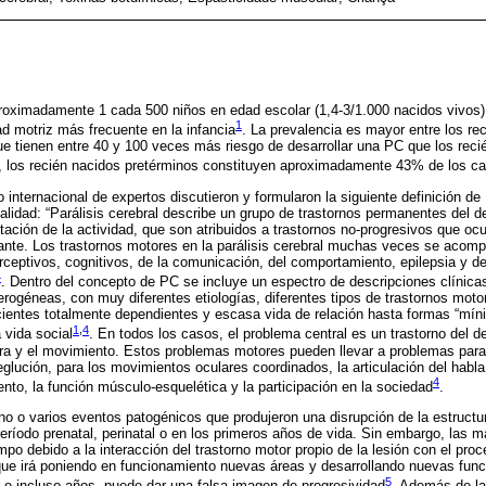
oximadamente 1 cada 500 niños en edad escolar (1,4-3/1.000 nacidos vivos), 
1
d motriz más frecuente en la infancia
. La prevalencia es mayor entre los re
ue tienen entre 40 y 100 veces más riesgo de desarrollar una PC que los reci
, los recién nacidos pretérminos constituyen aproximadamente 43% de los c
 internacional de expertos discutieron y formularon la siguiente definición de
ualidad: “Parálisis cerebral describe un grupo de trastornos permanentes del d
tación de la actividad, que son atribuidos a trastornos no-progresivos que ocu
actante. Los trastornos motores en la parálisis cerebral muchas veces se acom
erceptivos, cognitivos, de la comunicación, del comportamiento, epilepsia y 
4
. Dentro del concepto de PC se incluye un espectro de descripciones clínic
rogéneas, con muy diferentes etiologías, diferentes tipos de trastornos mot
ientes totalmente dependientes y escasa vida de relación hasta formas “míni
1
,
4
 vida social
. En todos los casos, el problema central es un trastorno del de
ra y el movimiento. Estos problemas motores pueden llevar a problemas para 
deglución, para los movimientos oculares coordinados, la articulación del habl
4
to, la función músculo-esquelética y la participación en la sociedad
.
no o varios eventos patogénicos que produjeron una disrupción de la estructu
período prenatal, perinatal o en los primeros años de vida. Sin embargo, las m
mpo debido a la interacción del trastorno motor propio de la lesión con el pro
que irá poniendo en funcionamiento nuevas áreas y desarrollando nuevas func
5