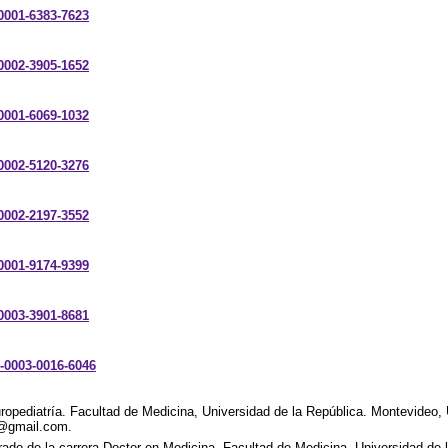
-0001-6383-7623
-0002-3905-1652
-0001-6069-1032
-0002-5120-3276
-0002-2197-3552
-0001-9174-9399
-0003-3901-8681
2-0003-0016-6046
opediatría. Facultad de Medicina, Universidad de la República. Montevideo,
a@gmail.com.
grado de la carrera Doctor en Medicina, Facultad de Medicina, Universidad de