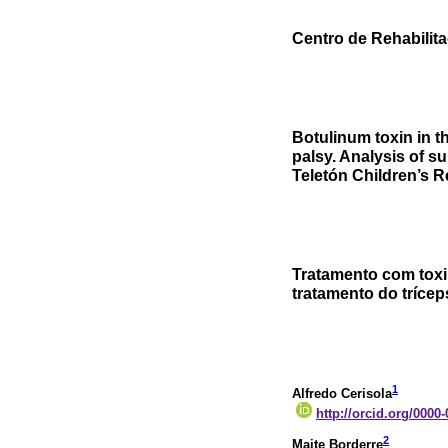
Centro de Rehabilita
Botulinum toxin in th
palsy. Analysis of su
Teletón Children’s R
Tratamento com toxin
tratamento do trícep
1
Alfredo Cerisola
http://orcid.org/0000
2
Maite Borderre