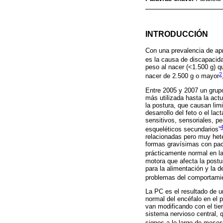
INTRODUCCIÓN
Con una prevalencia de apr
es la causa de discapacida
peso al nacer (<1.500 g) q
2
nacer de 2.500 g o mayor
Entre 2005 y 2007 un grupo
más utilizada hasta la act
la postura, que causan limi
desarrollo del feto o el l
sensitivos, sensoriales, p
esqueléticos secundarios”
relacionadas pero muy hete
formas gravísimas con pac
prácticamente normal en la
motora que afecta la postu
para la alimentación y la 
problemas del comportamien
La PC es el resultado de u
normal del encéfalo en el 
van modificando con el tie
sistema nervioso central, 