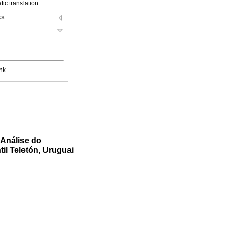
ic translation
ks
nk
 Análise do
til Teletón, Uruguai