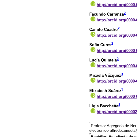
http://orcid.org/0000
2
Facundo Carranza
http://orcid.org/0000
2
Camilo Cuadro
http://orcid.org/0000
2
Sofía Cures
http://orcid.org/0000
2
Lucía Quintela
http://orcid.org/0000
3
Micaela Vázquez
http://orcid.org/0000
3
Elizabeth Suárez
http://orcid.org/0000
3
Ligia Bacchetta
http://orcid.org/0000
1
Profesor Agregado de Neur
electrónico alfredocerisol
2
Bachiller; Estudiante de 