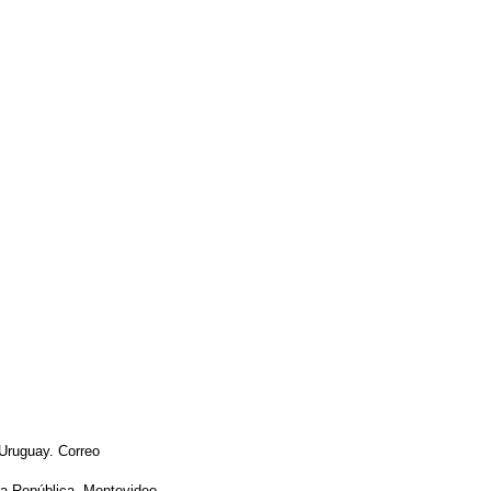
 Uruguay. Correo
 la República. Montevideo,