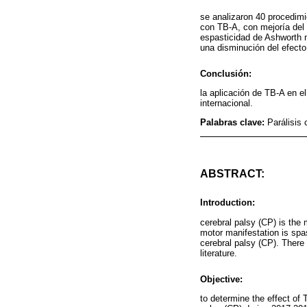
se analizaron 40 procedim
con TB-A, con mejoría del á
espasticidad de Ashworth m
una disminución del efecto
Conclusión:
la aplicación de TB-A en e
internacional.
Palabras clave:
Parálisis 
ABSTRACT:
Introduction:
cerebral palsy (CP) is the
motor manifestation is spas
cerebral palsy (CP). There 
literature.
Objective:
to determine the effect of T