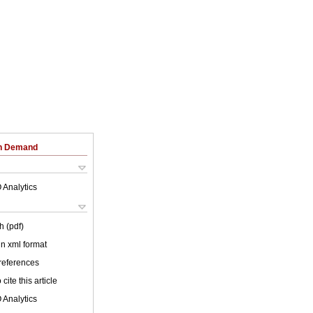
on Demand
 Analytics
h (pdf)
 in xml format
 references
cite this article
 Analytics