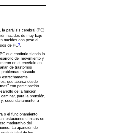
la parálisis cerebral (PC)
cién nacidos de muy bajo
én nacidos con peso al
3
asos de PC
.
 PC que continúa siendo la
esarrollo del movimiento y
rrieron en el encéfalo en
pañan de trastornos
de problemas músculo-
as estrechamente
ores, que abarca desde
mas” con participación
sarrollo de la función
caminar, para la prensión,
a y, secundariamente, a
ra o el funcionamiento
anifestaciones clínicas se
ceso madurativo del
iones. La aparición de