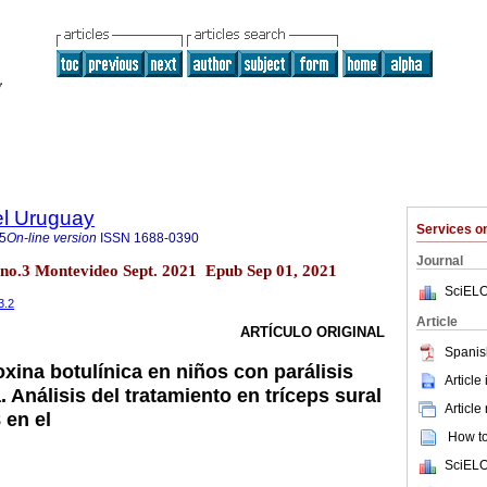
el Uruguay
Services 
5
On-line version
ISSN
1688-0390
Journal
 no.3 Montevideo Sept. 2021 Epub Sep 01, 2021
SciELO
3.2
Article
ARTÍCULO ORIGINAL
Spanis
xina botulínica en niños con parálisis
Article
. Análisis del tratamiento en tríceps sural
Article
 en el
How to 
SciELO