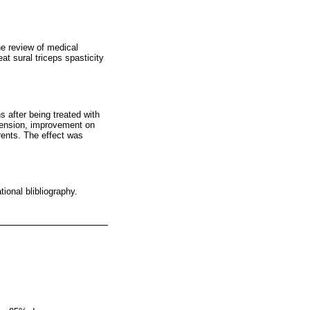
he review of medical
at sural triceps spasticity
after being treated with
xtension, improvement on
rents. The effect was
ional blibliography.