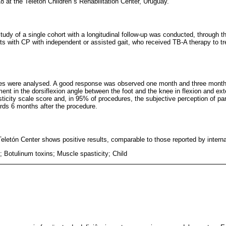
 at the Teleton Children´s Rehabilitation Center, Uruguay.
study of a single cohort with a longitudinal follow-up was conducted, through t
ts with CP with independent or assisted gait, who received TB-A therapy to tre
res were analysed. A good response was observed one month and three months 
nt in the dorsiflexion angle between the foot and the knee in flexion and e
ticity scale score and, in 95% of procedures, the subjective perception of pa
rds 6 months after the procedure.
Teletón Center shows positive results, comparable to those reported by internat
; Botulinum toxins; Muscle spasticity; Child