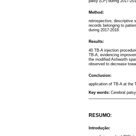
palsy (CP) during 2017-2018
Method:
retrospective, descriptive 
records belonging to patien
during 2017-2018.
Results:
40 TB-A injection procedu
TB-A, evidencing improveme
the modified Ashworth spas
observed to decrease towa
Conclusion:
application of TB-A at the 
Key words:
Cerebral palsy
RESUMO:
Introdução: