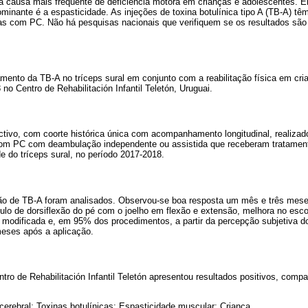
 é a causa mais freqüente de deficiência motora em crianças e adolescentes.
inante é a espasticidade. As injeções de toxina botulínica tipo A (TB-A) têm
as com PC. Não há pesquisas nacionais que verifiquem se os resultados sã
tamento da TB-A no tríceps sural em conjunto com a reabilitação física em c
no Centro de Rehabilitación Infantil Teletón, Uruguai.
ectivo, com coorte histórica única com acompanhamento longitudinal, realizad
 com PC com deambulação independente ou assistida que receberam tratamen
e do tríceps sural, no período 2017-2018.
ção de TB-A foram analisados. Observou-se boa resposta um mês e três mes
lo de dorsiflexão do pé com o joelho em flexão e extensão, melhora no esco
 modificada e, em 95% dos procedimentos, a partir da percepção subjetiva d
meses após a aplicação.
tro de Rehabilitación Infantil Teletón apresentou resultados positivos, comp
 cerebral; Toxinas botulínicas; Espasticidade muscular; Criança