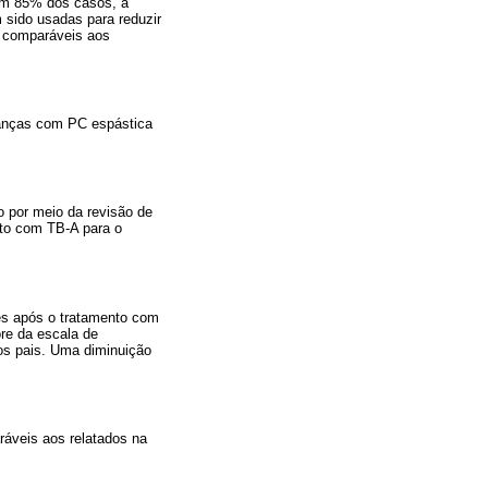
 Em 85% dos casos, a
 sido usadas para reduzir
o comparáveis aos
rianças com PC espástica
o por meio da revisão de
to com TB-A para o
es após o tratamento com
re da escala de
os pais. Uma diminuição
aráveis aos relatados na