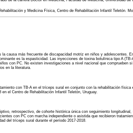
ehabilitación y Medicina Física, Centro de Rehabilitación Infantil Teletón. M
 es la causa más frecuente de discapacidad motriz en niños y adolescentes. E
minante es la espasticidad. Las inyecciones de toxina botulínica tipo A (TB
 niños con PC. No existen investigaciones a nivel nacional que comprueben si
s en la literatura.
atamiento con TB-A en el tríceps sural en conjunto con la rehabilitación físic
en el Centro de Rehabilitación Infantil Teletón, Uruguay.
iptivo, retrospectivo, de cohorte histórica única con seguimiento longitudinal,
pacientes con PC con marcha independiente o asistida que recibieron tratamien
dad del tríceps sural durante el período 2017-2018.