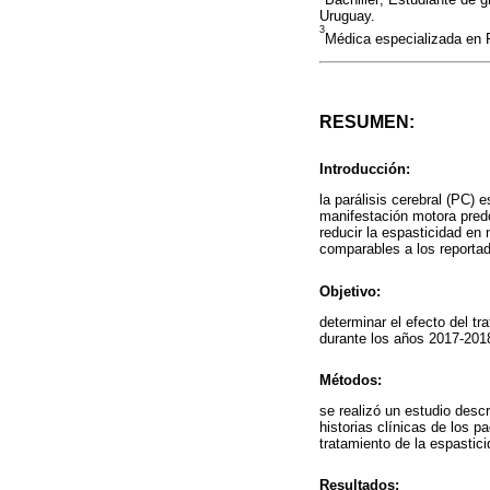
Uruguay.
3
Médica especializada en R
RESUMEN:
Introducción:
la parálisis cerebral (PC)
manifestación motora predo
reducir la espasticidad en
comparables a los reportado
Objetivo:
determinar el efecto del tr
durante los años 2017-2018 
Métodos:
se realizó un estudio descr
historias clínicas de los 
tratamiento de la espastici
Resultados: