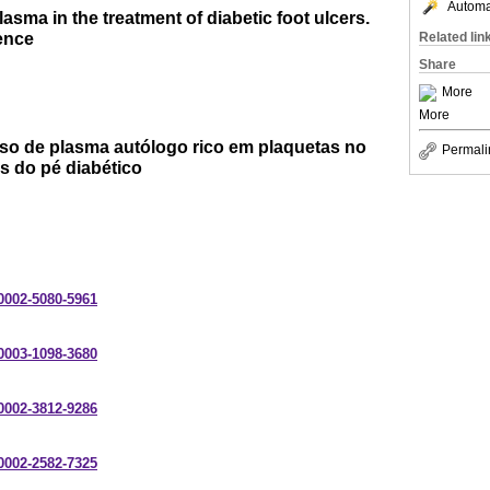
Automat
plasma in the treatment of diabetic foot ulcers.
ence
Related lin
Share
More
More
so de plasma autólogo rico em plaquetas no
Permali
s do pé diabético
-0002-5080-5961
-0003-1098-3680
-0002-3812-9286
-0002-2582-7325