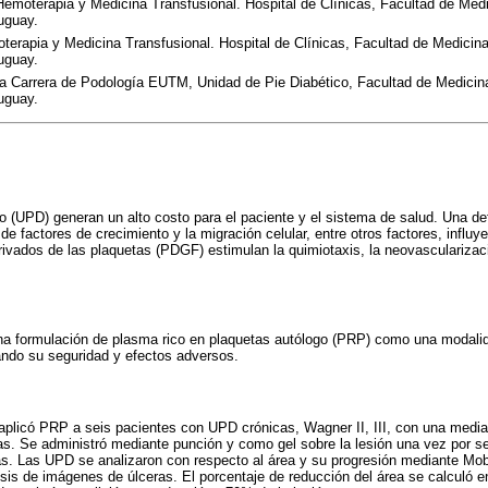
Hemoterapia y Medicina Transfusional. Hospital de Clínicas, Facultad de Medi
uguay.
oterapia y Medicina Transfusional. Hospital de Clínicas, Facultad de Medicina
uguay.
 la Carrera de Podología EUTM, Unidad de Pie Diabético, Facultad de Medicina
uguay.
co (UPD) generan un alto costo para el paciente y el sistema de salud. Una def
 de factores de crecimiento y la migración celular, entre otros factores, influy
rivados de las plaquetas (PDGF) estimulan la quimiotaxis, la neovascularizac
 una formulación de plasma rico en plaquetas autólogo (PRP) como una modali
ando su seguridad y efectos adversos.
aplicó PRP a seis pacientes con UPD crónicas, Wagner II, III, con una media 
s. Se administró mediante punción y como gel sobre la lesión una vez por se
s. Las UPD se analizaron con respecto al área y su progresión mediante Mo
is de imágenes de úlceras. El porcentaje de reducción del área se calculó entr