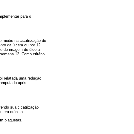
mplementar para o
o médio na cicatrização de
to da úlcera ou por 12
se de imagem de úlcera
 semana 12. Como critério
oi relatada uma redução
 amputado após
vendo sua cicatrização
cera crônica.
em plaquetas.