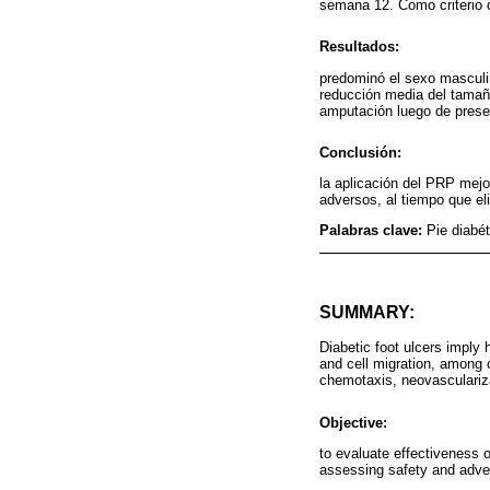
semana 12. Como criterio d
Resultados:
predominó el sexo masculi
reducción media del tamañ
amputación luego de presen
Conclusión:
la aplicación del PRP mejo
adversos, al tiempo que el
Palabras clave:
Pie diabé
SUMMARY:
Diabetic foot ulcers imply 
and cell migration, among o
chemotaxis, neovasculariza
Objective:
to evaluate effectiveness o
assessing safety and adver