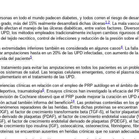
sonas en todo el mundo padecen diabetes, y todos corren el riesgo de desarro
1
,
2
 grado, más del 15% realmente desarrollará dichas úlceras
. La mala vascul
o afectan el manejo de las úlceras diabéticas, entre varios factores. Diverso
as UPD, los métodos empleados tradicionalmente incluyen cambios rigurosos 
el tejido necrótico, control de infecciones y reducción de la presión sobre el
4
s extremidades inferiores también es considerada en algunos casos
. La fall
ar amputaciones hasta en un 20% de las UPD infectadas, con aumento de la 
5
 vida del paciente
.
tratamiento para evitar las amputaciones en todos los pacientes es un probl
 los sistemas de salud. Las terapias celulares emergentes, como el plasma ri
plementario en el tratamiento de las UPD.
riencias clínicas en relación con el empleo de PRP autólogo en el ámbito de l
6
deportiva, traumatología
. Ensayos clínicos han investigado la eficacia del P
revisión de Cochrane observó que el PRP puede mejorar la curación en UPD e
14
sión actual también informa del beneficio
. Las proteínas contenidas en los g
s fenómenos reparadores de las heridas. Entre dichas proteínas se encuentran 
F), el factor de crecimiento transformante beta (TGF-ß), el factor plaquetari
co derivado de plaquetas (PDAF), el factor de crecimiento endotelial vascular 
F), el factor de crecimiento endotelial derivado de plaquetas (PDEGF), el fac
 de crecimiento tipo insulina (IGF), osteocalcina, osteonectina, fibrinógeno, f
roteínas se encuentran ausentes en heridas crónicas que no sanan adecuad