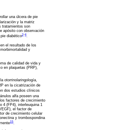
llar una úlcera de pie
arización y la matriz
s tratamientos son
de apósito con observación
2
-
4
 pie diabético
.
a en el resultado de los
morbimortalidad y
ema de calidad de vida y
co en plaquetas (PRP),
a otorrinolaringología,
RP en la cicatrización de
n dos estudios clínicos
ránulos alfa poseen una
los factores de crecimiento
o 4 (FP4), interleuquina 1
(VEGF), el factor de
tor de crecimiento celular
ibronectina y trombospondina
15
amente
.