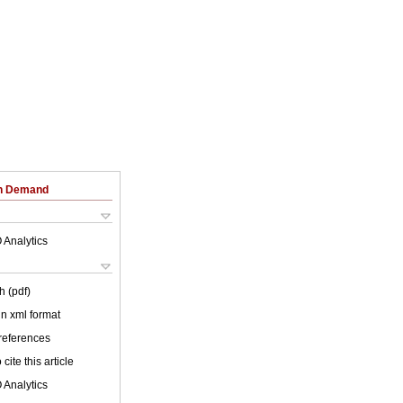
on Demand
 Analytics
h (pdf)
 in xml format
 references
cite this article
 Analytics