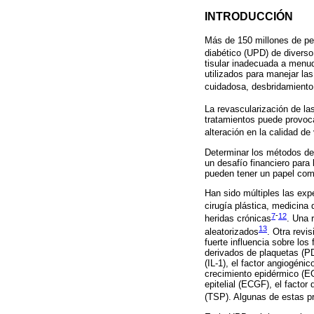
INTRODUCCIÓN
Más de 150 millones de per
diabético (UPD) de diverso
tisular inadecuada a menud
utilizados para manejar l
cuidadosa, desbridamiento d
La revascularización de la
tratamientos puede provoc
alteración en la calidad de
Determinar los métodos de 
un desafío financiero para
pueden tener un papel com
Han sido múltiples las expe
cirugía plástica, medicina 
7
-
12
heridas crónicas
. Una 
13
aleatorizados
. Otra revi
fuerte influencia sobre lo
derivados de plaquetas (PDG
(IL-1), el factor angiogéni
crecimiento epidérmico (EG
epitelial (ECGF), el factor
(TSP). Algunas de estas p