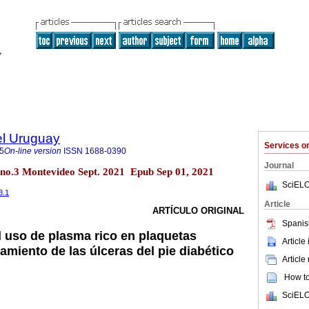
el Uruguay
Services 
5
On-line version
ISSN
1688-0390
Journal
 no.3 Montevideo Sept. 2021 Epub Sep 01, 2021
SciELO
3.1
Article
ARTÍCULO ORIGINAL
Spanis
l uso de plasma rico en plaquetas
Article
tamiento de las úlceras del pie diabético
Article
How to 
SciELO