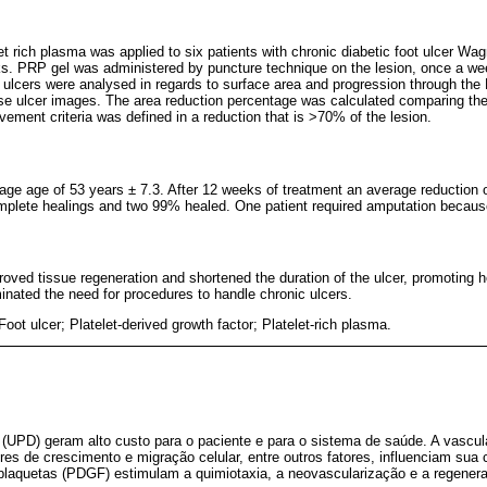
et rich plasma was applied to six patients with chronic diabetic foot ulcer Wagn
s. PRP gel was administered by puncture technique on the lesion, once a week
t ulcers were analysed in regards to surface area and progression through th
e ulcer images. The area reduction percentage was calculated comparing the
ement criteria was defined in a reduction that is >70% of the lesion.
age age of 53 years ± 7.3. After 12 weeks of treatment an average reduction o
mplete healings and two 99% healed. One patient required amputation because 
roved tissue regeneration and shortened the duration of the ulcer, promoting 
iminated the need for procedures to handle chronic ulcers.
 Foot ulcer; Platelet-derived growth factor; Platelet-rich plasma.
 (UPD) geram alto custo para o paciente e para o sistema de saúde. A vascula
ores de crescimento e migração celular, entre outros fatores, influenciam sua 
plaquetas (PDGF) estimulam a quimiotaxia, a neovascularização e a regenera