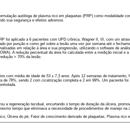
 formulação autóloga de plasma rico em plaquetas (PRP) como modalidade co
ndo sua segurança e efeitos adversos.
RP foi aplicado a 6 pacientes com UPD crônica, Wagner II, III, com um atras
ado por punção e como gel sobre a lesão uma vez por semana até o fechamen
lisadas em relação à área e sua progressão, utilizando o software de análi
WA). A redução percentual da área foi calculada entre a medição inicial e a
 redução > 70% da lesão.
no com média de idade de 53 ± 7,3 anos. Após 12 semanas de tratamento, f
ra de 78%, sendo 2 com cicatrização completa e 2 em 99%. Um paciente foi
ontrolada.
ou a regeneração tecidual, encurtando o tempo de duração da úlcera, promo
mesmo tempo que eliminava a necessidade de procedimentos de manejo na úl
ico; Úlcera do pé; Fator de crescimento derivado de plaquetas; Plasma rico 