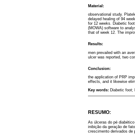
Material:
observational study. Platel
delayed healing of 94 week
for 12 weeks. Diabetic foo
(MOWA) software to analys
that of week 12. The improv
Results:
men prevailed with an aver
ulcer was reported, two co
Conclusion:
the application of PRP imp
effects, and it likewise el
Key words:
Diabetic foot;
RESUMO:
As úlceras do pé diabético
inibição da geração de fat
crescimento derivados de 