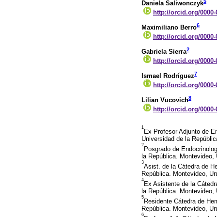
5
Daniela Saliwonczyk
http://orcid.org/0000
6
Maximiliano Berro
http://orcid.org/0000
2
Gabriela Sierra
http://orcid.org/0000
7
Ismael Rodríguez
http://orcid.org/0000
8
Lilian Vucovich
http://orcid.org/0000
1
Ex Profesor Adjunto de En
Universidad de la Repúbli
2
Posgrado de Endocrinologí
la República. Montevideo,
3
Asist. de la Cátedra de H
República. Montevideo, Ur
4
Ex Asistente de la Cátedr
la República. Montevideo,
5
Residente Cátedra de Hemo
República. Montevideo, Ur
6