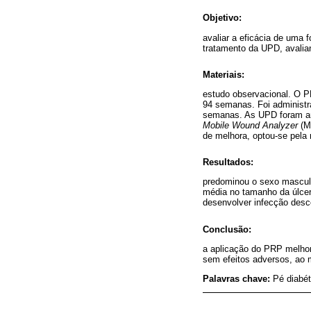
Objetivo:
avaliar a eficácia de uma
tratamento da UPD, avalia
Materiais:
estudo observacional. O P
94 semanas. Foi administr
semanas. As UPD foram ana
Mobile Wound Analyzer
(MO
de melhora, optou-se pela
Resultados:
predominou o sexo masculi
média no tamanho da úlce
desenvolver infecção desc
Conclusão:
a aplicação do PRP melhor
sem efeitos adversos, ao 
Palavras chave:
Pé diabét