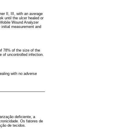
er II, III, with an average
 until the ulcer healed or
e Mobile Wound Analyzer
 initial measurement and
f 78% of the size of the
of uncontrolled infection.
healing with no adverse
rização deficiente, a
cronicidade. Os fatores de
ção de tecidos.