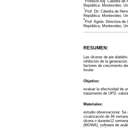
Profesor Adj. Cátedra de 
República. Montevideo, Ur
7
Prof. Dir. Cátedra de Hem
República. Montevideo, Ur
8
Prof. Agrda. Directora de
República, Montevideo, Ur
RESUMEN:
Las úlceras de pie diabéti
inhibición de la generación
factores de crecimiento de
tisular.
Objetivo:
evaluar la efectividad de
tratamiento de UPD, valor
Materiales:
estudio observacional. Se 
cicatrización de 94 semana
úlcera o durante12 semana
(MOWA), software de anális