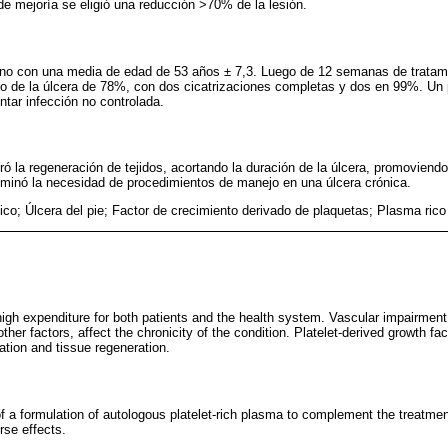
e mejoría se eligió una reducción >70% de la lesión.
no con una media de edad de 53 años ± 7,3. Luego de 12 semanas de tratami
o de la úlcera de 78%, con dos cicatrizaciones completas y dos en 99%. Un 
tar infección no controlada.
ró la regeneración de tejidos, acortando la duración de la úlcera, promoviendo
iminó la necesidad de procedimientos de manejo en una úlcera crónica.
tico; Úlcera del pie; Factor de crecimiento derivado de plaquetas; Plasma rico
high expenditure for both patients and the health system. Vascular impairment,
ther factors, affect the chronicity of the condition. Platelet-derived growth f
tion and tissue regeneration.
f a formulation of autologous platelet-rich plasma to complement the treatment 
se effects.