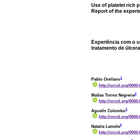
Use of platelet rich 
Report of the experi
Experiência com o u
tratamento de úlcera
1
Pablo Orellano
http://orcid.org/0000
2
Matías Torres Negreira
http://orcid.org/0000
3
Agustín Colombo
http://orcid.org/0000
4
Natalia Lamela
http://orcid.org/0000