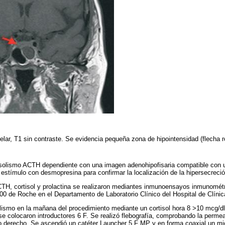
lar, T1 sin contraste. Se evidencia pequeña zona de hipointensidad (flecha r
tisolismo ACTH dependiente con una imagen adenohipofisaria compatible co
 estímulo con desmopresina para confirmar la localización de la hipersecrec
TH, cortisol y prolactina se realizaron mediantes inmunoensayos inmunométr
0 de Roche en el Departamento de Laboratorio Clínico del Hospital de Clínic
olismo en la mañana del procedimiento mediante un cortisol hora 8 >10 mcg/dl
 se colocaron introductores 6 F. Se realizó flebografía, comprobando la permea
do derecho. Se ascendió un catéter Launcher 5 F MP y en forma coaxial un mi