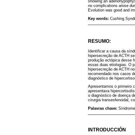
showing an adenohypophysi
no complications arose dur
Evolution was good and im
Key words:
Cushing Syndr
RESUMO:
Identificar a causa da sí
hipersecreção de ACTH se 
produção ectópica desse ho
essas duas etiologias. O p
hipersecreção de ACTH no 
recomendado nos casos de
diagnóstico de hipercorti
Apresentamos o primeiro 
apresentava hipercortisol
o diagnóstico de doença d
cirurgia transesfenoidal,
Palavras chave:
Síndrome
INTRODUCCIÓN