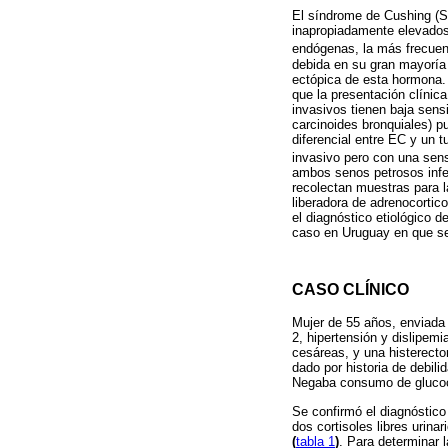
El síndrome de Cushing (SC
inapropiadamente elevados
endógenas, la más frecuen
debida en su gran mayoría
ectópica de esta hormona. 
que la presentación clínica
invasivos tienen baja sens
carcinoides bronquiales) p
diferencial entre EC y un 
invasivo pero con una sen
ambos senos petrosos infer
recolectan muestras para 
liberadora de adrenocortic
el diagnóstico etiológico 
caso en Uruguay en que se 
CASO CLÍNICO
Mujer de 55 años, enviada 
2, hipertensión y dislipem
cesáreas, y una histerecto
dado por historia de debil
Negaba consumo de glucoc
Se confirmó el diagnóstic
dos cortisoles libres uri
(
tabla 1
)
. Para determinar 