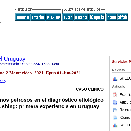
el Uruguay
Servicios 
3295
versión On-line
ISSN
1688-0390
Revista
7 no.2 Montevideo 2021 Epub 01-Jun-2021
SciELO
2.10
Articulo
CASO CLÍNICO
Españo
nos petrosos en el diagnóstico etiológico
Articu
shing: primera experiencia en Uruguay
Referen
Como c
SciELO