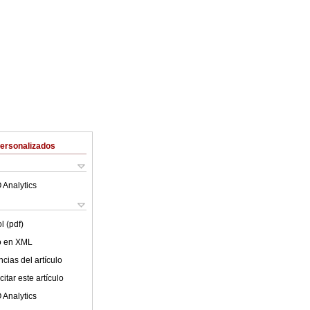
Personalizados
 Analytics
l (pdf)
lo en XML
cias del artículo
itar este artículo
 Analytics