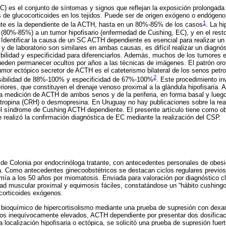
) es el conjunto de síntomas y signos que reflejan la exposición prolongada 
 de glucocorticoides en los tejidos. Puede ser de origen exógeno o endógeno
1
te es la dependiente de la ACTH, hasta en un 80%-85% de los casos
. La h
 (80%-85%) a un tumor hipofisario (enfermedad de Cushing, EC), y en el rest
Identificar la causa de un SC ACTH dependiente es esencial para realizar un
 y de laboratorio son similares en ambas causas, es difícil realizar un diagnóst
ibilidad y especificidad para diferenciarlos. Además, muchos de los tumores e
ueden permanecer ocultos por años a las técnicas de imágenes. El patrón oro 
tumor ectópico secretor de ACTH es el cateterismo bilateral de los senos petr
2
sibilidad de 88%-100% y especificidad de 67%-100%
. Este procedimiento inv
iores, que constituyen el drenaje venoso proximal a la glándula hipofisaria. A
la medición de ACTH de ambos senos y de la periferia, en forma basal y lueg
otropina (CRH) o desmopresina. En Uruguay no hay publicaciones sobre la rea
del síndrome de Cushing ACTH dependiente. El presente artículo tiene como obj
realizó la confirmación diagnóstica de EC mediante la realización del CSP.
de Colonia por endocrinóloga tratante, con antecedentes personales de obesid
ia. Como antecedentes ginecoobstétricos se destacan ciclos regulares previ
mía a los 50 años por miomatosis. Enviada para valoración por diagnóstico cl
idad muscular proximal y equimosis fáciles, constatándose un “hábito cushingo
orticoides exógenos.
o bioquímico de hipercortisolismo mediante una prueba de supresión con dex
narios inequívocamente elevados, ACTH dependiente por presentar dos dosific
la localización hipofisaria o ectópica, se solicitó una prueba de supresión fu