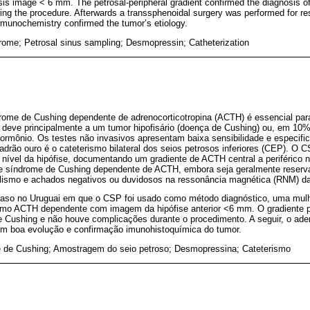
s image < 6 mm. The petrosal-peripheral gradient confirmed the diagnosis 
ing the procedure. Afterwards a transsphenoidal surgery was performed for r
munochemistry confirmed the tumor’s etiology.
ome; Petrosal sinus sampling; Desmopressin; Catheterization
ndrome de Cushing dependente de adrenocorticotropina (ACTH) é essencial par
deve principalmente a um tumor hipofisário (doença de Cushing) ou, em 1
rmônio. Os testes não invasivos apresentam baixa sensibilidade e especifici
adrão ouro é o cateterismo bilateral dos seios petrosos inferiores (CEP). O
nível da hipófise, documentando um gradiente de ACTH central a periférico 
 síndrome de Cushing dependente de ACTH, embora seja geralmente reserv
solismo e achados negativos ou duvidosos na ressonância magnética (RNM) da 
caso no Uruguai em que o CSP foi usado como método diagnóstico, uma mul
ismo ACTH dependente com imagem da hipófise anterior <6 mm. O gradiente pe
e Cushing e não houve complicações durante o procedimento. A seguir, o ade
 com boa evolução e confirmação imunohistoquímica do tumor.
 de Cushing; Amostragem do seio petroso; Desmopressina; Cateterismo