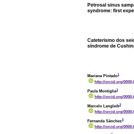
Petrosal sinus sampl
syndrome: first exp
Cateterismo dos sei
síndrome de Cushing
1
Mariana Pintado
http://orcid.org/0000
1
Paula Montiglia
http://orcid.org/0000
2
Marcelo Langleib
http://orcid.org/0000
3
Fernanda Sánchez
http://orcid.org/0000