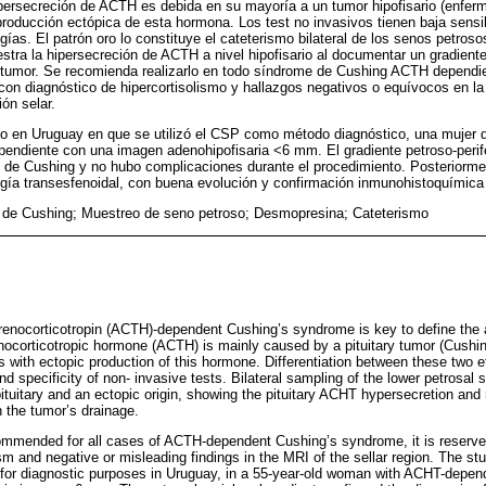
ipersecreción de ACTH es debida en su mayoría a un tumor hipofisario (enfer
ducción ectópica de esta hormona. Los test no invasivos tienen baja sensibi
ogías. El patrón oro lo constituye el cateterismo bilateral de los senos petroso
tra la hipersecreción de ACTH a nivel hipofisario al documentar un gradient
el tumor. Se recomienda realizarlo en todo síndrome de Cushing ACTH dependi
con diagnóstico de hipercortisolismo y hallazgos negativos o equívocos en la
ón selar.
o en Uruguay en que se utilizó el CSP como método diagnóstico, una mujer 
endiente con una imagen adenohipofisaria <6 mm. El gradiente petroso-perifé
de Cushing y no hubo complicaciones durante el procedimiento. Posteriormen
gía transesfenoidal, con buena evolución y confirmación inmunohistoquímica 
de Cushing; Muestreo de seno petroso; Desmopresina; Cateterismo
drenocorticotropin (ACTH)-dependent Cushing’s syndrome is key to define the 
nocorticotropic hormone (ACTH) is mainly caused by a pituitary tumor (Cushi
 with ectopic production of this hormone. Differentiation between these two 
nd specificity of non- invasive tests. Bilateral sampling of the lower petrosal 
pituitary and an ectopic origin, showing the pituitary ACHT hypersecretion and 
n the tumor’s drainage.
commended for all cases of ACTH-dependent Cushing’s syndrome, it is reserved
sm and negative or misleading findings in the MRI of the sellar region. The stu
 for diagnostic purposes in Uruguay, in a 55-year-old woman with ACHT-depen