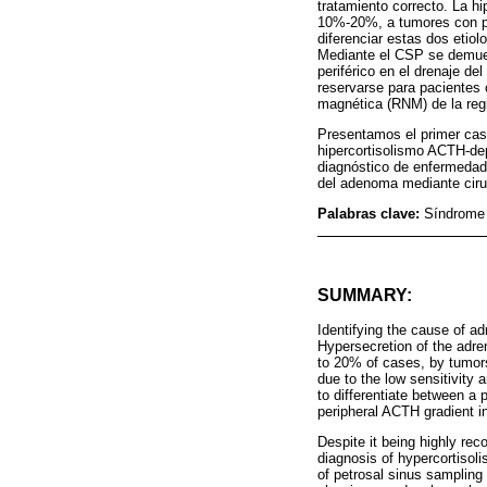
tratamiento correcto. La h
10%-20%, a tumores con pro
diferenciar estas dos etiol
Mediante el CSP se demues
periférico en el drenaje d
reservarse para pacientes 
magnética (RNM) de la regi
Presentamos el primer cas
hipercortisolismo ACTH-dep
diagnóstico de enfermedad 
del adenoma mediante ciru
Palabras clave:
Síndrome 
SUMMARY:
Identifying the cause of a
Hypersecretion of the adre
to 20% of cases, by tumors
due to the low sensitivity a
to differentiate between a 
peripheral ACTH gradient i
Despite it being highly re
diagnosis of hypercortisoli
of petrosal sinus sampling