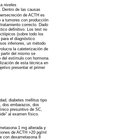
a niveles
. Dentro de las causas
ipersecreción de ACTH es
o a tumores con producción
 tratamiento correcto. Dado
ico definitivo. Los test no
ctópicos (sobre todo los
para el diagnóstico
osos inferiores, un método
olucra la cateterización de
 partir del mismo se
o del estímulo con hormona
lización de esta técnica en
etivo presentar el primer
ad, diabetes mellitus tipo
os, dos embarazos, dos
ínico presuntivo de SC,
ide” al examen físico.
ametasona 1 mg alterada y
aciones de ACTH >20 pg/ml
erte con dexametasona 8