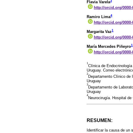
3
Flavia Varela
http://orcid.org/0000
4
Ramiro Lima
http://orcid.org/0000
1
Margarita Vaz
http://orcid.org/0000
1
María Mercedes Piñeyro
http://orcid.org/0000
1
Clínica de Endocrinología
Uruguay. Correo electrón
2
Departamento Clínico de I
Uruguay
3
Departamento de Laborator
Uruguay
4
Neurocirugía. Hospital de
RESUMEN:
Identificar la causa de un