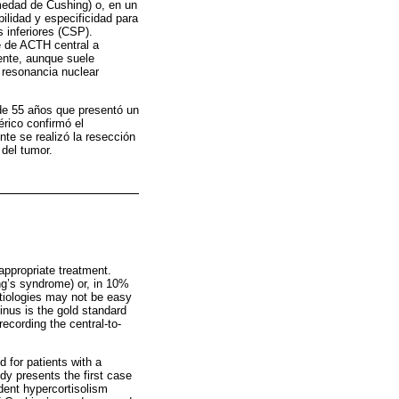
medad de Cushing) o, en un
lidad y especificidad para
s inferiores (CSP).
e de ACTH central a
ente, aunque suele
 resonancia nuclear
de 55 años que presentó un
rico confirmó el
te se realizó la resección
del tumor.
appropriate treatment.
ng’s syndrome) or, in 10%
etiologies may not be easy
sinus is the gold standard
recording the central-to-
 for patients with a
dy presents the first case
dent hypercortisolism