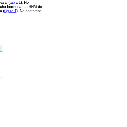
 basal
(
tabla 1
)
. No
 dicha hormona. La RNM de
mm
(
figura 1
)
. No contamos