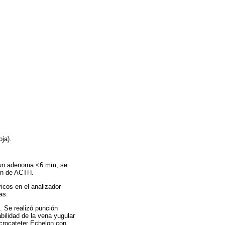
oja).
n un adenoma <6 mm, se
ión de ACTH.
icos en el analizador
as.
. Se realizó punción
bilidad de la vena yugular
crocateter Echelon con