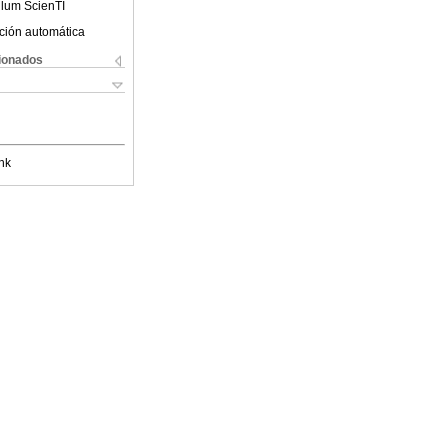
ulum ScienTI
ción automática
cionados
nk