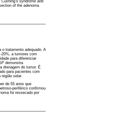
of Cushing’s syndrome and
esection of the adenoma.
a o tratamento adequado. A
0%-20%, a tumores com
dade para diferenciar
 CSP demonstra
na drenagem do tumor. É
ado para pacientes com
região selar.
her de 55 anos que
troso-periférico confirmou
noma foi ressecado por