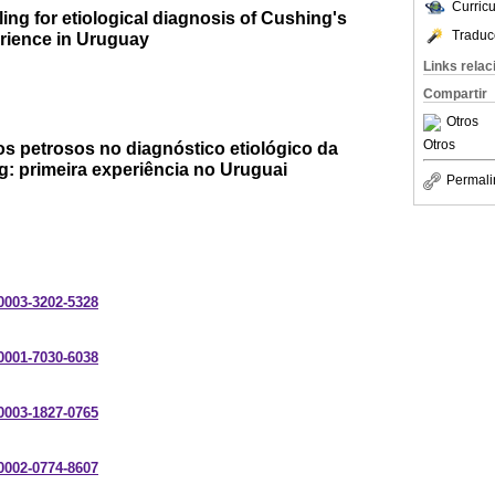
Curric
ing for etiological diagnosis of Cushing's
Traduc
erience in Uruguay
Links rela
Compartir
Otros
Otros
os petrosos no diagnóstico etiológico da
: primeira experiência no Uruguai
Permali
-0003-3202-5328
-0001-7030-6038
-0003-1827-0765
-0002-0774-8607