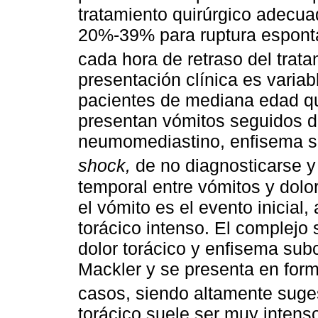
tratamiento quirúrgico adecua
20%-39% para ruptura espont
cada hora de retraso del trata
presentación clínica es variab
pacientes de mediana edad qu
presentan vómitos seguidos de
neumomediastino, enfisema su
shock,
de no diagnosticarse y 
temporal entre vómitos y dolo
el vómito es el evento inicia
torácico intenso. El complejo 
dolor torácico y enfisema su
Mackler y se presenta en for
casos, siendo altamente suge
torácico suele ser muy intenso