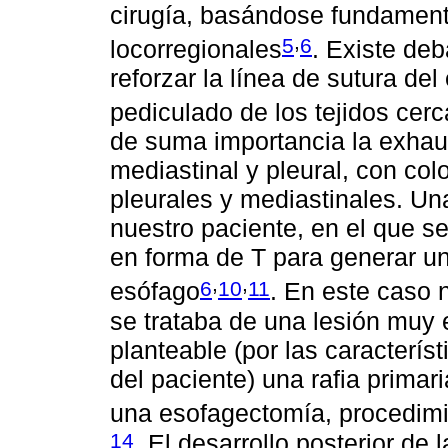
cirugía, basándose fundamen
,
5
6
locorregionales
. Existe de
reforzar la línea de sutura de
pediculado de los tejidos cerc
de suma importancia la exhau
mediastinal y pleural, con col
pleurales y mediastinales. Una
nuestro paciente, en el que se
en forma de T para generar un
,
,
6
10
11
esófago
. En este caso 
se trataba de una lesión muy 
planteable (por las característ
del paciente) una rafia prima
una esofagectomía, procedim
14
. El desarrollo posterior de 