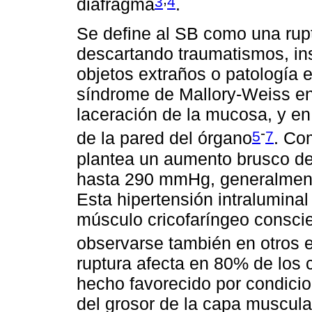
3
4
diafragma
.
Se define al SB como una rup
descartando traumatismos, in
objetos extraños o patología e
síndrome de Mallory-Weiss en
laceración de la mucosa, y en
-
5
7
de la pared del órgano
. Co
plantea un aumento brusco de
hasta 290 mmHg, generalment
Esta hipertensión intraluminal
músculo cricofaríngeo consci
observarse también en otros e
ruptura afecta en 80% de los c
hecho favorecido por condici
del grosor de la capa muscula