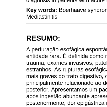
diagnosis in patients with acute 
Key words:
Boerhaave syndrom
Mediastinitis
RESUMO:
A perfuração esofágica espont
entidade rara. É definida como 
trauma, exames invasivos, patol
estranhos. As rupturas esofági
mais graves do trato digestivo,
principalmente relacionado ao d
posterior. Apresentamos um pac
após ingestão abundante aprese
posteriormente, dor epigástric