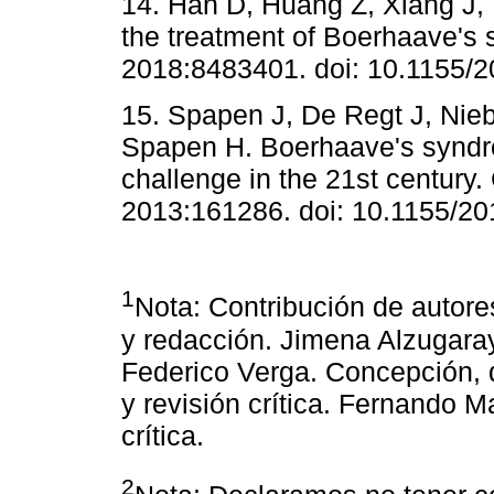
14. Han D, Huang Z, Xiang J, L
the treatment of Boerhaave's
2018:8483401. doi: 10.1155/
15. Spapen J, De Regt J, Nieb
Spapen H. Boerhaave's syndrom
challenge in the 21st century
2013:161286. doi: 10.1155/20
1
Nota: Contribución de autore
y redacción. Jimena Alzugaray
Federico Verga. Concepción, d
y revisión crítica. Fernando M
crítica.
2