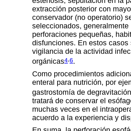
estenosis, sepultación en la p
extracción posterior con mayo
conservador (no operatorio) s
seleccionados, generalmente
perforaciones pequeñas, habit
disfunciones. En estos casos 
vigilancia de la actividad infe
,
4
6
orgánicas
.
Como procedimientos adicion
enteral para nutrición, por e
gastrostomía de degravitació
tratará de conservar el esófa
muchas veces en el intraopera
acuerdo a la experiencia y dis
En suma, la perforación esof