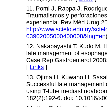
11. Pomi J, Rappa J, Rodrígu
Traumatismos y perforaciones
experiencia. Rev Méd Urug 20
http://www.scielo.edu.uy/scie
03902005000400008&lng=en
12. Nakabayashi T, Kudo M, 
late management of esophageal
Case Rep Gastroenterol 2008;
[
Links
]
13. Ojima H, Kuwano H, Sasaki
Successful late management 
using T-tube mediastinoabdom
182(2):192-6. doi: 10.1016/s