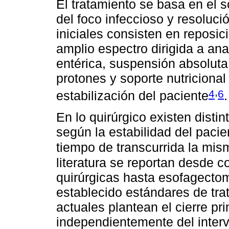
El tratamiento se basa en el s
del foco infeccioso y resoluci
iniciales consisten en reposic
amplio espectro dirigida a ana
entérica, suspensión absoluta
protones y soporte nutriciona
,
4
6
estabilización del paciente
.
En lo quirúrgico existen distin
según la estabilidad del pacie
tiempo de transcurrida la mism
literatura se reportan desde 
quirúrgicas hasta esofagectom
establecido estándares de tra
actuales plantean el cierre pr
independientemente del interv