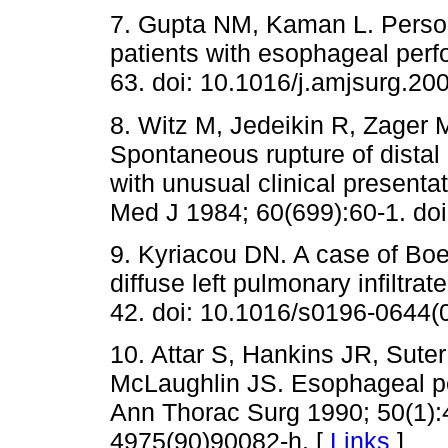
7. Gupta NM, Kaman L. Perso
patients with esophageal perf
63. doi: 10.1016/j.amjsurg.20
8. Witz M, Jedeikin R, Zager M
Spontaneous rupture of dista
with unusual clinical present
Med J 1984; 60(699):60-1. doi
9. Kyriacou DN. A case of Bo
diffuse left pulmonary infiltr
42. doi: 10.1016/s0196-0644(
10. Attar S, Hankins JR, Sute
McLaughlin JS. Esophageal per
Ann Thorac Surg 1990; 50(1):
4975(90)90082-h. [
Links
]