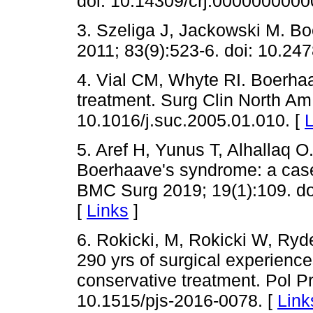
doi: 10.14309/crj.0000000000
3. Szeliga J, Jackowski M. B
2011; 83(9):523-6. doi: 10.24
4. Vial CM, Whyte RI. Boerha
treatment. Surg Clin North Am 
10.1016/j.suc.2005.01.010. [
L
5. Aref H, Yunus T, Alhallaq
Boerhaave's syndrome: a case 
BMC Surg 2019; 19(1):109. do
[
Links
]
6. Rokicki, M, Rokicki W, Ry
290 yrs of surgical experienc
conservative treatment. Pol Pr
10.1515/pjs-2016-0078. [
Link