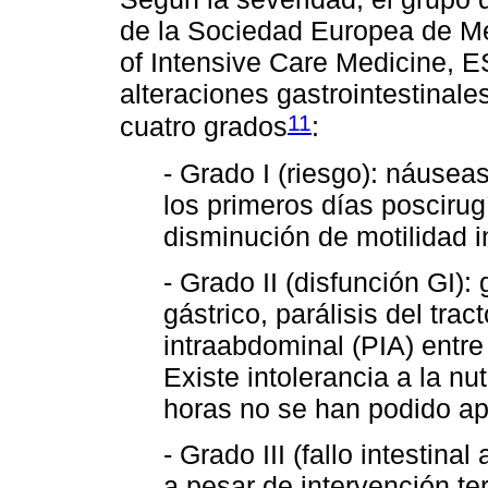
de la Sociedad Europea de Me
of Intensive Care Medicine, E
alteraciones gastrointestinale
11
cuatro grados
:
- Grado I (riesgo): náusea
los primeros días poscirug
disminución de motilidad i
- Grado II (disfunción GI)
gástrico, parálisis del tra
intraabdominal (PIA) entr
Existe intolerancia a la nu
horas no se han podido apo
- Grado III (fallo intestina
a pesar de intervención te