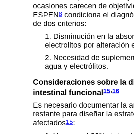
ocasiones carecen de objetivi
8
ESPEN
condiciona el diagnós
de dos criterios:
1. Disminución en la abso
electrolitos por alteración 
2. Necesidad de suplement
agua y electrólitos.
Consideraciones sobre la d
,
15
16
intestinal funcional
Es necesario documentar la an
restante para diseñar la estra
15
afectados
: