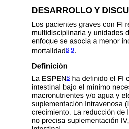
DESARROLLO Y DISCU
Los pacientes graves con FI r
multidisciplinaria y unidades
enfoque se asocia a menor in
,
8
9
mortalidad
.
Definición
8
La ESPEN
ha definido el FI 
intestinal bajo el mínimo nece
macronutrientes y/o agua y ele
suplementación intravenosa (I
crecimiento. La reducción de l
no precisa suplementación IV
intestinal.