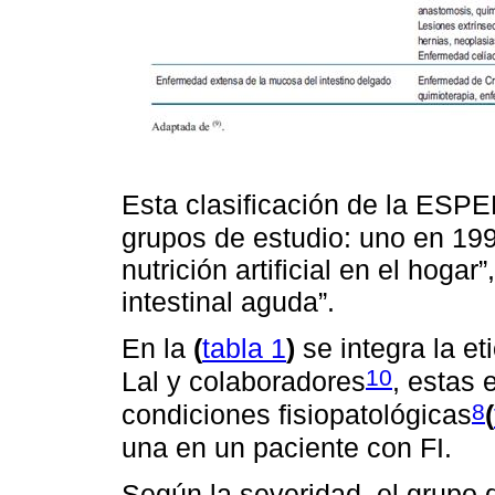
Esta clasificación de la ESP
grupos de estudio: uno en 1992
nutrición artificial en el hogar
intestinal aguda”.
En la
(
tabla 1
)
se integra la et
10
Lal y colaboradores
, estas
8
condiciones fisiopatológicas
(
una en un paciente con FI.
Según la severidad, el grupo