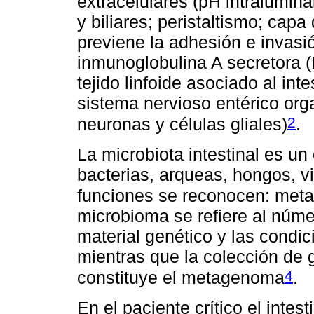
extracelulares (pH intralumina
y biliares; peristaltismo; cap
previene la adhesión e invasi
inmunoglobulina A secretora (Ig
tejido linfoide asociado al inte
sistema nervioso entérico org
2
neuronas y células gliales)
.
La microbiota intestinal es 
bacterias, arqueas, hongos, vi
funciones se reconocen: metab
microbioma se refiere al núme
material genético y las condi
mientras que la colección de
4
constituye el metagenoma
.
En el paciente crítico el intes