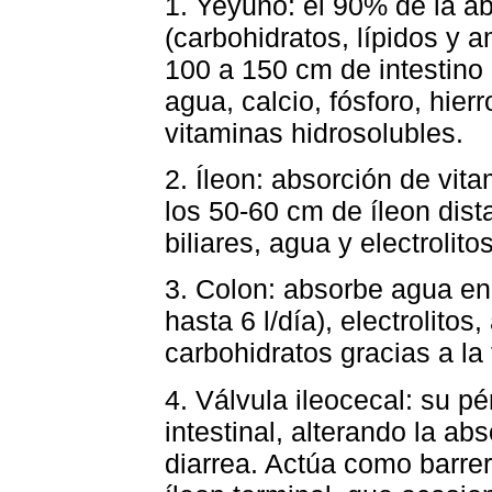
1. Yeyuno: el 90% de la a
(carbohidratos, lípidos y 
100 a 150 cm de intestino
agua, calcio, fósforo, hierr
vitaminas hidrosolubles.
2. Íleon: absorción de vita
los 50-60 cm de íleon dista
biliares, agua y electrolitos
3. Colon: absorbe agua en
hasta 6 l/día), electrolito
carbohidratos gracias a la 
4. Válvula ileocecal: su pé
intestinal, alterando la ab
diarrea. Actúa como barrer