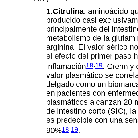
1.
Citrulina
: aminoácido qu
producido casi exclusivame
principalmente del intesti
metabolismo de la glutamin
arginina. El valor sérico n
el efecto del primer paso h
,
18
19
inflamación
. Crenn y
valor plasmático se correla
delgado como un biomarca
en pacientes con enfermed
plasmáticos alcanzan 20 m
de intestino corto (SIC), l
es predecible con una sens
,
18
19
90%
.