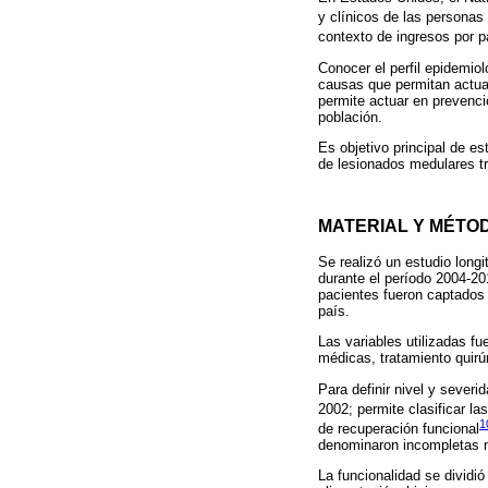
y clínicos de las persona
contexto de ingresos por p
Conocer el perfil epidemiol
causas que permitan actuar
permite actuar en prevenci
población.
Es objetivo principal de es
de lesionados medulares tr
MATERIAL Y MÉTO
Se realizó un estudio longi
durante el período 2004-201
pacientes fueron captados 
país.
Las variables utilizadas fu
médicas, tratamiento quirú
Para definir nivel y severi
2002; permite clasificar la
1
de recuperación funcional
denominaron incompletas n
La funcionalidad se dividi