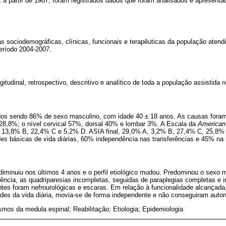
 a partir de 1987, foram registrados dados que foram analisados e apresen
as sociodemográficas, clínicas, funcionais e terapêuticas da população atend
eríodo 2004-2007.
gitudinal, retrospectivo, descritivo e analítico de toda a população assistida
dos sendo 86% de sexo masculino, com idade 40 ± 18 anos. As causas foram
a 28,8%; o nível cervical 57%, dorsal 40% e lombar 3%. A Escala da
American 
A, 13,8% B, 22,4% C e 5,2% D. ASIA final, 29,0% A, 3,2% B, 27,4% C, 25,8
des básicas de vida diárias, 60% independência nas transferências e 45% na
iminuiu nos últimos 4 anos e o perfil etiológico mudou. Predominou o sexo m
iolência, as quadriparesias incompletas, seguidas de paraplegias completas e 
tes foram nefrourológicas e escaras. Em relação à funcionalidade alcançada,
ades da vida diária, movia-se de forma independente e não conseguiram aut
mos da medula espinal; Reabilitação; Etiologia; Epidemiologia