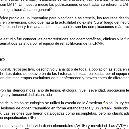
7
s con LMT
. En nuestro medio las publicaciones encontradas se refieren a LM
8
atología traumática en general
.
ógico propio es un imperativo para planificar la asistencia, los recursos destin
 en prevención, dado que hasta la actualidad no existe “cura” luego del neuro
ón secundaria y terciaria al identificar cuáles son las complicaciones más fr
te estudio fue conocer las características sociodemográficas, clínicas y la fu
aumáticos asistida por el equipo de rehabilitación de la CRMF.
DO
tudinal, retrospectivo, descriptivo y analítico de toda la población asistida en 
7. Los datos se obtuvieron de las historias clínicas realizadas por el equipo 
en distintas etapas evolutivas de su enfermedad y provenientes de diferentes
eron las demográficas, año de lesión, etiología, nivel, severidad, asociación 
rgico y funcionalidad alcanzada.
dad de la lesión neurológica se utilizó la escala de la American Spinal Injury A
9
s lesiones de origen traumático en forma estandarizada y universal
, teniendo
0
. Las lesiones que fueron catalogadas como incompletas, pero no clasifica
o especificadas (NE).
ó en actividades de la vida diaria elementales (AVDE) y movilidad. Las AVDE 