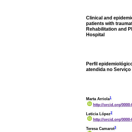
Clinical and epidemio
patients with traumat
Rehabilitation and P
Hospital
Perfil epidemiológic
atendida no Serviço 
1
Marta Arriola
http://orcid.org/0000
2
Leticia López
http://orcid.org/0000
3
Teresa Camarot