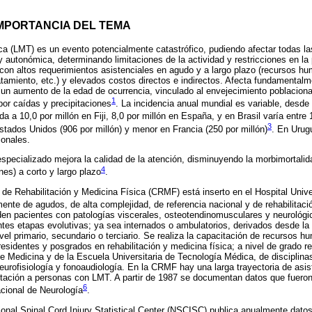
IMPORTANCIA DEL TEMA
ca (LMT) es un evento potencialmente catastrófico, pudiendo afectar todas l
y autonómica, determinando limitaciones de la actividad y restricciones en la
d con altos requerimientos asistenciales en agudo y a largo plazo (recursos h
tamiento, etc.) y elevados costos directos e indirectos. Afecta fundamental
 un aumento de la edad de ocurrencia, vinculado al envejecimiento poblacional
1
or caídas y precipitaciones
. La incidencia anual mundial es variable, desde 
 a 10,0 por millón en Fiji, 8,0 por millón en España, y en Brasil varía entre 
3
tados Unidos (906 por millón) y menor en Francia (250 por millón)
. En Urug
ionales.
especializado mejora la calidad de la atención, disminuyendo la morbimortal
4
es) a corto y largo plazo
.
de Rehabilitación y Medicina Física (CRMF) está inserto en el Hospital Univers
nte de agudos, de alta complejidad, de referencia nacional y de rehabilitaci
den pacientes con patologías viscerales, osteotendinomusculares y neurológi
entes etapas evolutivas; ya sea internados o ambulatorios, derivados desde la 
ivel primario, secundario o terciario. Se realiza la capacitación de recursos 
sidentes y posgrados en rehabilitación y medicina física; a nivel de grado re
de Medicina y de la Escuela Universitaria de Tecnología Médica, de disciplina
neurofisiología y fonoaudiología. En la CRMF hay una larga trayectoria de asi
bilitación a personas con LMT. A partir de 1987 se documentan datos que fuer
6
cional de Neurología
.
onal Spinal Cord Injury Statistical Center (NSCISC) publica anualmente dato