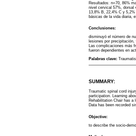
Resultados: n=70, 86% mas
nivel cervical 57%, dorsal
13,8% B, 22,4% C y 5,2% D
básicas de la vida diaria,
Conclusiones:
disminuyó el número de nue
lesiones por precipitación,
Las complicaciones más fre
fueron dependientes en act
Palabras clave:
Traumatis
SUMMARY:
Traumatic spinal cord injury
participation. Learning abo
Rehabilitation Chair has a l
Data has been recorded si
Objective:
to describe the socio-demog