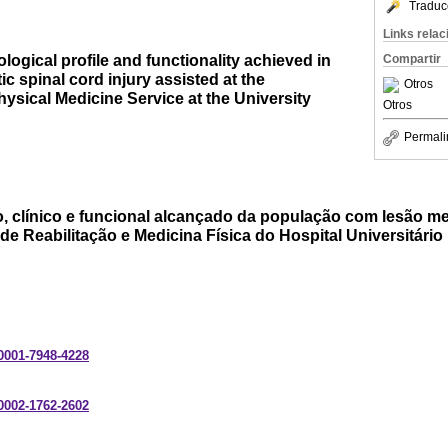
Traduc
Links rela
logical profile and functionality achieved in
Compartir
ic spinal cord injury assisted at the
Otros
hysical Medicine Service at the University
Otros
Permali
o, clínico e funcional alcançado da população com lesão m
de Reabilitação e Medicina Física do Hospital Universitário
-0001-7948-4228
-0002-1762-2602