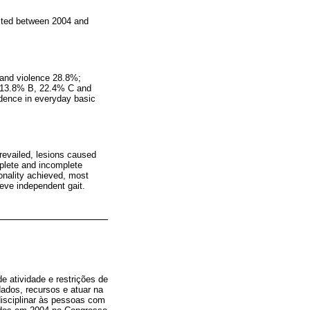
sisted between 2004 and
 and violence 28.8%;
, 13.8% B, 22.4% C and
ence in everyday basic
revailed, lesions caused
mplete and incomplete
onality achieved, most
ieve independent gait.
e atividade e restrições de
dados, recursos e atuar na
disciplinar às pessoas com