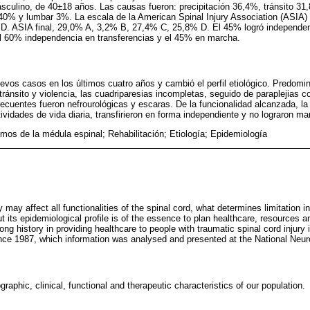
culino, de 40±18 años. Las causas fueron: precipitación 36,4%, tránsito 31,
 40% y lumbar 3%. La escala de la American Spinal Injury Association (ASIA) 
. ASIA final, 29,0% A, 3,2% B, 27,4% C, 25,8% D. El 45% logró independen
 el 60% independencia en transferencias y el 45% en marcha.
vos casos en los últimos cuatro años y cambió el perfil etiológico. Predomi
 tránsito y violencia, las cuadriparesias incompletas, seguido de paraplejias 
cuentes fueron nefrourológicas y escaras. De la funcionalidad alcanzada, la
ividades de vida diaria, transfirieron en forma independiente y no lograron ma
mos de la médula espinal; Rehabilitación; Etiología; Epidemiología
 may affect all functionalities of the spinal cord, what determines limitation in 
ut its epidemiological profile is of the essence to plan healthcare, resources 
ong history in providing healthcare to people with traumatic spinal cord injury 
nce 1987, which information was analysed and presented at the National Neur
raphic, clinical, functional and therapeutic characteristics of our population.