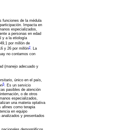
as funciones de la médula
 participación. Impacta en
umanos especializados,
mente a personas en edad
 y a la etiología
49,1 por millón de
2
16 y 26 por millón
. La
uay no contamos con
idad (manejo adecuado y
itario, único en el país,
5
ón
. Es un servicio
cas pasibles de atención
internación, o de otros
humanos especializados,
alizan una materia optativa
s afines como terapia
stencia en equipo
on analizados y presentados
s nacionales demográficos