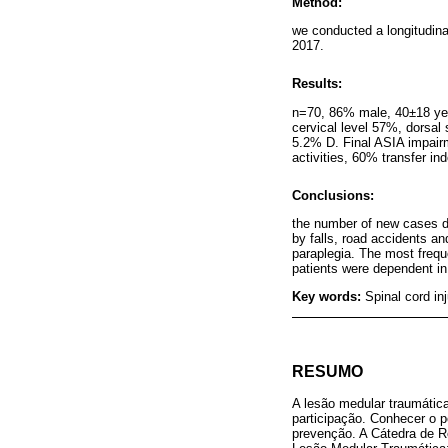
Method:
we conducted a longitudinal
2017.
Results:
n=70, 86% male, 40±18 yea
cervical level 57%, dorsa
5.2% D. Final ASIA impai
activities, 60% transfer i
Conclusions:
the number of new cases de
by falls, road accidents a
paraplegia. The most frequ
patients were dependent in 
Key words:
Spinal cord in
RESUMO
A lesão medular traumática
participação. Conhecer o p
prevenção. A Cátedra de Re