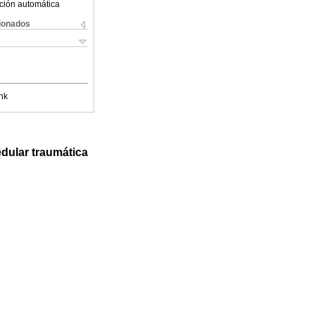
ción automática
cionados
nk
edular traumática