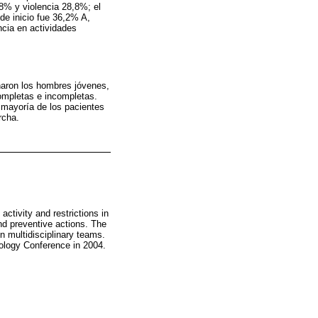
8% y violencia 28,8%; el
de inicio fue 36,2% A,
cia en actividades
naron los hombres jóvenes,
completas e incompletas.
 mayoría de los pacientes
rcha.
activity and restrictions in
and preventive actions. The
in multidisciplinary teams.
ology Conference in 2004.