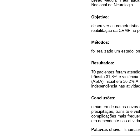
Lesão Medular Traumática;
Nacional de Neurologia.
Objetivo:
descrever as característic
reabilitação da CRMF no p
Métodos:
foi realizado um estudo lon
Resultados:
70 pacientes foram atendi
trânsito 31,8% e violênci
(ASIA) inicial era 36,2% 
independência nas ativida
Conclusões:
o número de casos novos d
precipitação, trânsito e v
complicações mais frequen
era dependente nas ativid
Palavras chave:
Traumatis