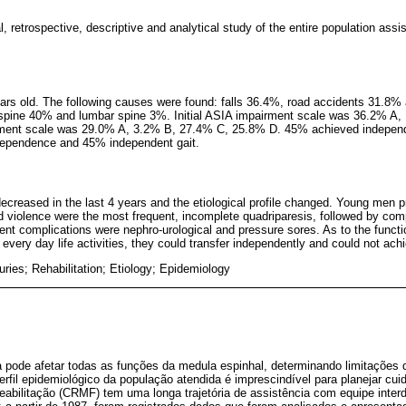
, retrospective, descriptive and analytical study of the entire population as
rs old. The following causes were found: falls 36.4%, road accidents 31.8%
l spine 40% and lumbar spine 3%. Initial ASIA impairment scale was 36.2% A
rment scale was 29.0% A, 3.2% B, 27.4% C, 25.8% D. 45% achieved independ
ndependence and 45% independent gait.
creased in the last 4 years and the etiological profile changed. Young men p
nd violence were the most frequent, incomplete quadriparesis, followed by co
ent complications were nephro-urological and pressure sores. As to the functi
every day life activities, they could transfer independently and could not ach
juries; Rehabilitation; Etiology; Epidemiology
 pode afetar todas as funções da medula espinhal, determinando limitações d
erfil epidemiológico da população atendida é imprescindível para planejar cui
abilitação (CRMF) tem uma longa trajetória de assistência com equipe inter