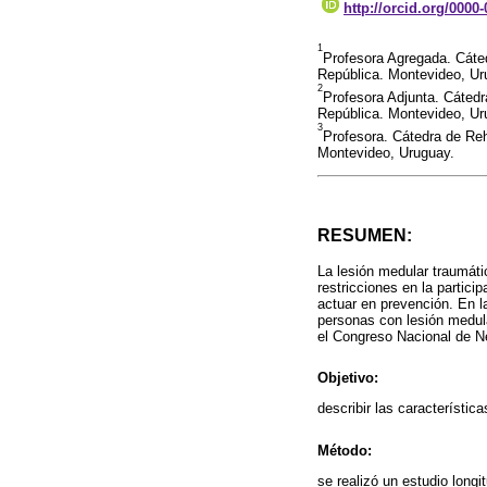
http://orcid.org/0000
1
Profesora Agregada. Cáted
República. Montevideo, Ur
2
Profesora Adjunta. Cátedr
República. Montevideo, Ur
3
Profesora. Cátedra de Reh
Montevideo, Uruguay.
RESUMEN:
La lesión medular traumáti
restricciones en la partici
actuar en prevención. En la
personas con lesión medul
el Congreso Nacional de N
Objetivo:
describir las característic
Método:
se realizó un estudio longi