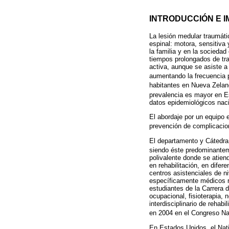
INTRODUCCIÓN E 
La lesión medular traumáti
espinal: motora, sensitiva 
la familia y en la socieda
tiempos prolongados de tra
activa, aunque se asiste a
aumentando la frecuencia p
habitantes en Nueva Zelanda
prevalencia es mayor en Es
datos epidemiológicos nac
El abordaje por un equipo 
prevención de complicacion
El departamento y Cátedra 
siendo éste predominanteme
polivalente donde se atien
en rehabilitación, en difer
centros asistenciales de n
específicamente médicos re
estudiantes de la Carrera 
ocupacional, fisioterapia, 
interdisciplinario de reha
en 2004 en el Congreso Na
En Estados Unidos, el Nati