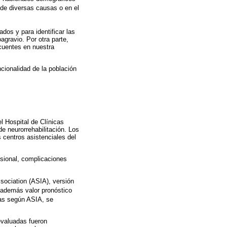
 de diversas causas o en el
ados y para identificar las
agravio. Por otra parte,
ecuentes en nuestra
ncionalidad de la población
el Hospital de Clínicas
de neurorrehabilitación. Los
 centros asistenciales del
lesional, complicaciones
ssociation (ASIA), versión
 además valor pronóstico
das según ASIA, se
evaluadas fueron