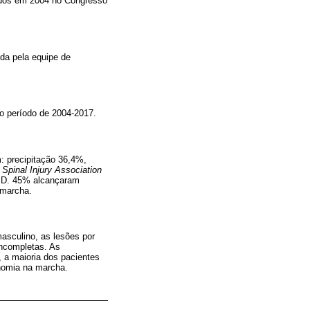
tados em 2004 no Congresso
ida pela equipe de
 no período de 2004-2017.
: precipitação 36,4%,
Spinal Injury Association
% D. 45% alcançaram
 marcha.
asculino, as lesões por
incompletas. As
 a maioria dos pacientes
onomia na marcha.