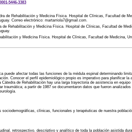
-0001-5446-3383
ra de Rehabilitación y Medicina Física. Hospital de Clínicas, Facultad de Me
uguay. Correo electrónico: martarriola7@gmail.com.
a de Rehabilitación y Medicina Física. Hospital de Clínicas, Facultad de Medi
uguay.
abilitación y Medicina Física. Hospital de Clínicas, Facultad de Medicina, Un
ca puede afectar todas las funciones de la médula espinal determinando limita
pación. Conocer el perfil epidemiológico propio es imperativo para planificar la 
 Cátedra de Rehabilitación hay una larga trayectoria de asistencia en equipo i
ar traumática; a partir de 1987 se documentaron datos que fueron analizados
eurología.
as sociodemográficas, clínicas, funcionales y terapéuticas de nuestra població
tudinal, retrospectivo, descriptivo y analítico de toda la población asistida du