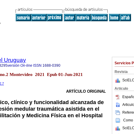
el Uruguay
Servicios 
3295
versión On-line
ISSN
1688-0390
Revista
7 no.2 Montevideo 2021 Epub 01-Jun-2021
SciELO
2.7
Articulo
ARTÍCULO ORIGINAL
Españo
ico, clínico y funcionalidad alcanzada de
Articu
esión medular traumática asistida en el
Referen
litación y Medicina Física en el Hospital
Como c
SciELO