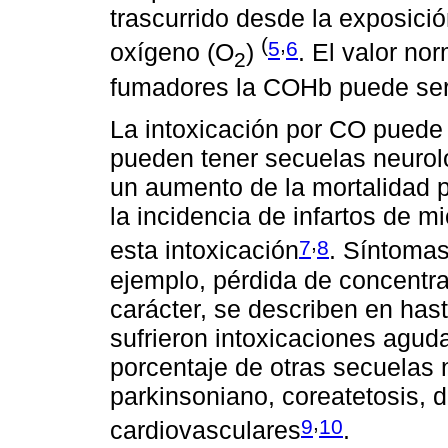
trascurrido desde la exposició
(
,
5
6
oxígeno (O
)
. El valor n
2
fumadores la COHb puede se
La intoxicación por CO puede 
pueden tener secuelas neuroló
un aumento de la mortalidad 
la incidencia de infartos de m
,
7
8
esta intoxicación
. Síntomas
ejemplo, pérdida de concentra
carácter, se describen en has
sufrieron intoxicaciones agud
porcentaje de otras secuelas
parkinsoniano, coreatetosis, 
,
9
10
cardiovasculares
.