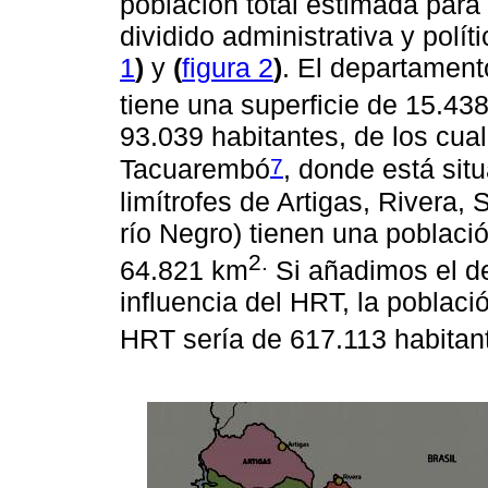
población total estimada para
dividido administrativa y pol
1
)
y
(
figura 2
)
. El departament
tiene una superficie de 15.43
93.039 habitantes, de los cual
7
Tacuarembó
, donde está sit
limítrofes de Artigas, Rivera,
río Negro) tienen una poblaci
2.
64.821 km
Si añadimos el d
influencia del HRT, la poblaci
HRT sería de 617.113 habitan