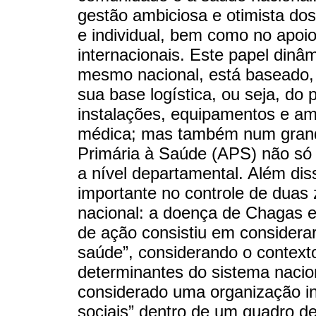
gestão ambiciosa e otimista dos
e individual, bem como no apoio
internacionais. Este papel dinâmi
mesmo nacional, está baseado,
sua base logística, ou seja, do p
instalações, equipamentos e am
médica; mas também num grand
Primária à Saúde (APS) não s
a nível departamental. Além d
importante no controle de duas 
nacional: a doença de Chagas e
de ação consistiu em considera
saúde”, considerando o contexto
determinantes do sistema naci
considerado uma organização i
sociais” dentro de um quadro d