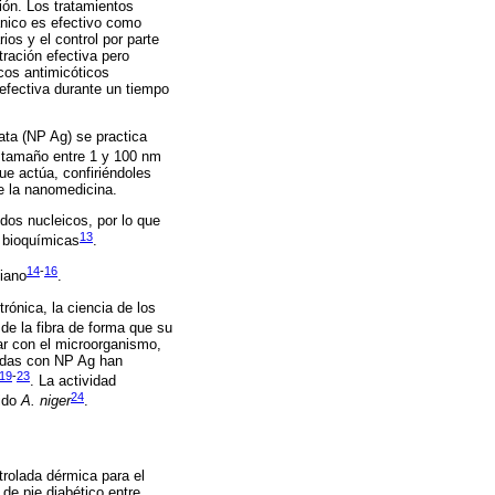
ión. Los tratamientos
ánico es efectivo como
ios y el control por parte
ración efectiva pero
acos antimicóticos
 efectiva durante un tiempo
ata (NP Ag) se practica
 tamaño entre 1 y 100 nm
ue actúa, confiriéndoles
de la nanomedicina.
dos nucleicos, por lo que
13
 bioquímicas
.
14
-
16
biano
.
rónica, la ciencia de los
 de la fibra de forma que su
uar con el microorganismo,
atadas con NP Ag han
19
-
23
. La actividad
24
sido
A. niger
.
trolada dérmica para el
de pie diabético entre