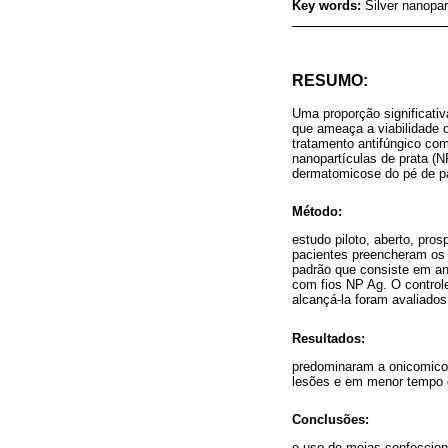
Key words:
Silver nanopar
RESUMO:
Uma proporção significati
que ameaça a viabilidade 
tratamento antifúngico com
nanopartículas de prata (
dermatomicose do pé de pa
Método:
estudo piloto, aberto, pro
pacientes preencheram os 
padrão que consiste em an
com fios NP Ag. O controle
alcançá-la foram avaliados
Resultados:
predominaram a onicomicos
lesões e em menor tempo q
Conclusões:
o uso de meias confeccion