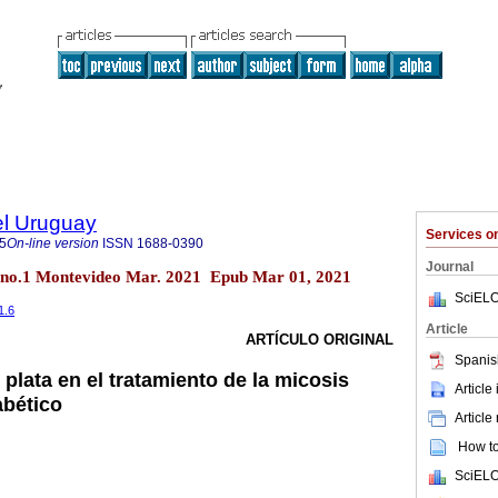
el Uruguay
Services 
5
On-line version
ISSN
1688-0390
Journal
7 no.1 Montevideo Mar. 2021 Epub Mar 01, 2021
SciELO
1.6
Article
ARTÍCULO ORIGINAL
Spanis
plata en el tratamiento de la micosis
Article
abético
Article
How to 
SciELO