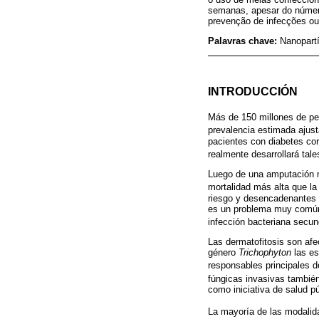
semanas, apesar do número d
prevenção de infecções ou 
Palavras chave:
Nanopartí
INTRODUCCIÓN
Más de 150 millones de pe
prevalencia estimada ajus
pacientes con diabetes cor
realmente desarrollará tale
Luego de una amputación ma
mortalidad más alta que la
riesgo y desencadenantes d
es un problema muy común en
infección bacteriana secund
Las dermatofitosis son afe
género
Trichophyton
las es
responsables principales de
fúngicas invasivas tambié
como iniciativa de salud pú
La mayoría de las modalida