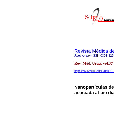
Revista Médica d
Print version
ISSN
0303-329
Rev. Méd. Urug. vol.3
https://doi.org/10.29193/rmu.37.
Nanopartículas de 
asociada al pie di