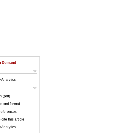
on Demand
 Analytics
h (pdf)
 in xml format
 references
cite this article
 Analytics