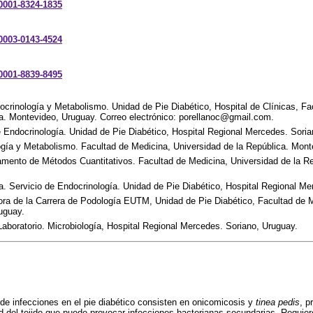
-0001-8324-1835
-0003-0143-4524
-0001-8839-8495
ocrinología y Metabolismo. Unidad de Pie Diabético, Hospital de Clínicas, Fa
ca. Montevideo, Uruguay. Correo electrónico: porellanoc@gmail.com.
e Endocrinología. Unidad de Pie Diabético, Hospital Regional Mercedes. Soria
ogía y Metabolismo. Facultad de Medicina, Universidad de la República. Mont
amento de Métodos Cuantitativos. Facultad de Medicina, Universidad de la R
a. Servicio de Endocrinología. Unidad de Pie Diabético, Hospital Regional Me
tora de la Carrera de Podología EUTM, Unidad de Pie Diabético, Facultad de M
uguay.
Laboratorio. Microbiología, Hospital Regional Mercedes. Soriano, Uruguay.
de infecciones en el pie diabético consisten en onicomicosis y
tinea pedis
, p
d del tejido que puede provocar infecciones bacterianas secundarias. Requie