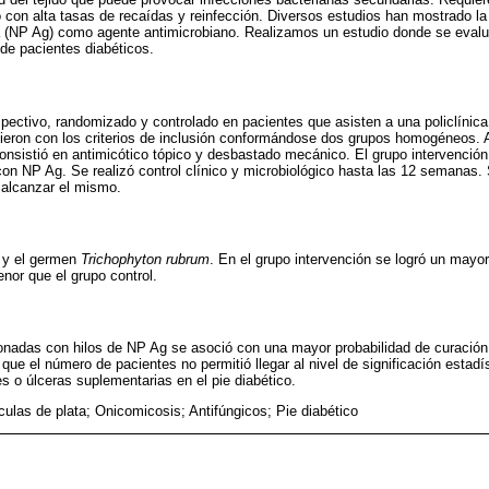
o con alta tasas de recaídas y reinfección. Diversos estudios han mostrado la
ta (NP Ag) como agente antimicrobiano. Realizamos un estudio donde se evalu
de pacientes diabéticos.
ospectivo, randomizado y controlado en pacientes que asisten a una policlínica
ieron con los criterios de inclusión conformándose dos grupos homogéneos. 
nsistió en antimicótico tópico y desbastado mecánico. El grupo intervención u
on NP Ag. Se realizó control clínico y microbiológico hasta las 12 semanas. 
 alcanzar el mismo.
 y el germen
Trichophyton rubrum
. En el grupo intervención se logró un mayo
nor que el grupo control.
onadas con hilos de NP Ag se asoció con una mayor probabilidad de curación
e el número de pacientes no permitió llegar al nivel de significación estadís
s o úlceras suplementarias en el pie diabético.
culas de plata; Onicomicosis; Antifúngicos; Pie diabético