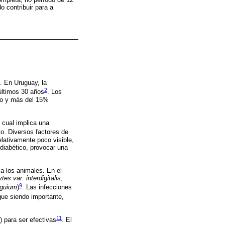
o contribuir para a
. En Uruguay, la
2
últimos 30 años
. Los
ado y más del 15%
 cual implica una
o. Diversos factores de
lativamente poco visible,
 diabético, provocar una
a los animales. En el
es var. interdigitalis
,
9
nguium
)
. Las infecciones
gue siendo importante,
11
) para ser efectivas
. El