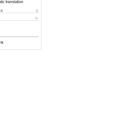
ic translation
ks
nk