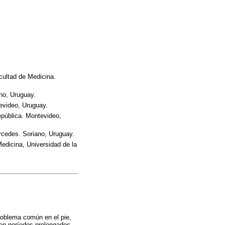
cultad de Medicina.
no, Uruguay.
evideo, Uruguay.
epública. Montevideo,
rcedes. Soriano, Uruguay.
edicina, Universidad de la
roblema común en el pie,
ren períodos prolongados