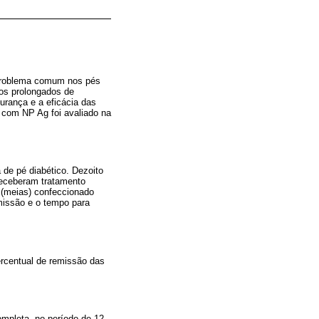
 problema comum nos pés
dos prolongados de
urança e a eficácia das
 com NP Ag foi avaliado na
 de pé diabético. Dezoito
receberam tratamento
 (meias) confeccionado
emissão e o tempo para
rcentual de remissão das
mpleta, no período de 12