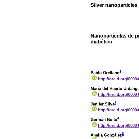
Silver nanoparticles 
Nanopartículas de p
diabético
1
Pablo Orellano
http://orcid.org/0000
María del Huerto Urdanga
http://orcid.org/0000
3
Jenifer Silva
http://orcid.org/0000
4
Germán Botto
http://orcid.org/0000
5
Analía González