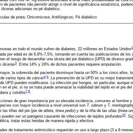
e pacientes não permitir atingir o nível de significância estatística, podend
úlceras adicionais no pé diabético.
culas de prata; Onicomicose; Antifúngicos; Pé diabético
1
rsonas en todo el mundo sufren de diabetes, 22 millones en Estados Unidos
tada por edad es de 6,8%-7,5%, tomando en cuenta las publicaciones de los 
ren el riesgo de desarrollar una úlcera del pie diabético (UPD) de diverso gr
3
s úlceras
. Entre 14% y 24% de dichos pacientes requiere amputación.
yor, la sobrevida del paciente disminuye hasta un 50% a los cinco años, lo
4
-
6
 de varios tipos de cáncer
. La prevención de la UPD es su mejor tratamient
e UPD pueden modificarse. La infección por hongos, en particular, aunque re
 el pie, si no se trata puede amenazar la viabilidad del tejido en el pie del
7
,
8
aria y celulitis
.
cciones de gran importancia por su elevada incidencia, comunes al hombre y 
pecies con mayor incidencia a nivel universal son
T. rubrum
y
T. mentagrophyt
 las tiñas del pie (pie de atleta,
tinea pedis
) y de la tiña de las uñas (
tinea u
10
n pueden ser un patógeno causante de infecciones de tejidos profundos
. Si
blica, tratar estas heridas de manera rápida y efectiva.
des de tratamiento antimicótico requerirán un uso a largo plazo (3 a 9 meses