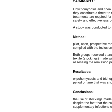
SUMMARY:
Onychomycosis and tinea pe
they constitute a threat to
treatments are required for
safety and effectiveness of
A study was conducted to a
Method:
pilot, open, prospective ra
complied with the inclusio
Both groups received stand
textile (stockings) made wi
assessing the remission per
Resultados:
onychomycosis and trichoph
period of time that was shor
Conclusions:
the use of stockings made 
despite the fact that the nu
supplementary infections or