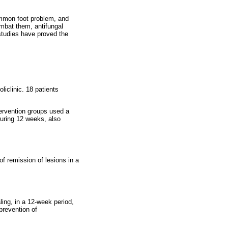
common foot problem, and
ombat them, antifungal
 studies have proved the
liclinic. 18 patients
tervention groups used a
during 12 weeks, also
f remission of lesions in a
ing, in a 12-week period,
 prevention of