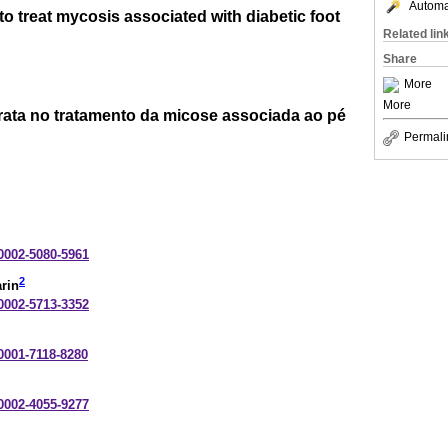
Automat
to treat mycosis associated with diabetic foot
Related lin
Share
More
More
rata no tratamento da micose associada ao pé
Permali
-0002-5080-5961
2
rin
-0002-5713-3352
-0001-7118-8280
-0002-4055-9277