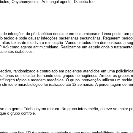
ticles; Onychomycosis; Antifungal agents; Diabetic foot
va de infecções do pé diabético consiste em onicomicose e Tinea pedis, um
do tecido e pode causar infecções bacterianas secundárias. Requerem perío
 altas taxas de recidiva e reinfecção. Vários estudos têm demonstrado a seg
NP Ag) como agente antimicrobiano. Realizamos um estudo onde o tratamento
cientes diabéticos.
spectivo, randomizado e controlado em pacientes atendidos em uma policlínica
critérios de inclusão, formando dois grupos homogêneos. Ambos os grupos 
tifúngico tópico e moagem mecânica. O grupo intervenção utilizou um tecido
 clínico e microbiológico foi realizado até 12 semanas. A porcentagem de r
.
e e o germe Trichophyton rubrum. No grupo intervenção, obteve-se maior pe
ue o grupo controle.
adas com fios NP Ag esteve associado a uma maior probabilidade de cura co