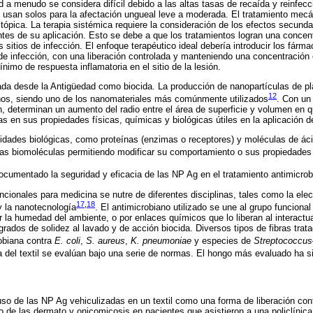
a menudo se considera difícil debido a las altas tasas de recaída y reinfecc
e usan solos para la afectación ungueal leve a moderada. El tratamiento mec
ópica. La terapia sistémica requiere la consideración de los efectos secundar
ntes de su aplicación. Esto se debe a que los tratamientos logran una concent
 sitios de infección. El enfoque terapéutico ideal debería introducir los fárm
 de infección, con una liberación controlada y manteniendo una concentración
nimo de respuesta inflamatoria en el sitio de la lesión.
izada desde la Antigüedad como biocida. La producción de nanopartículas de pl
12
os, siendo uno de los nanomateriales más comúnmente utilizados
. Con un
 determinan un aumento del radio entre el área de superficie y volumen en q
as en sus propiedades físicas, químicas y biológicas útiles en la aplicación 
idades biológicas, como proteínas (enzimas o receptores) y moléculas de áci
stas biomoléculas permitiendo modificar su comportamiento o sus propiedades
ocumentado la seguridad y eficacia de las NP Ag en el tratamiento antimicro
uncionales para medicina se nutre de diferentes disciplinas, tales como la elect
17
,
18
y la nanotecnología
. El antimicrobiano utilizado se une al grupo funcional
or la humedad del ambiente, o por enlaces químicos que lo liberan al interact
 grados de solidez al lavado y de acción biocida. Diversos tipos de fibras tr
obiana contra
E. coli
,
S. aureus
,
K. pneumoniae
y especies de
Streptococcus
ca del textil se evalúan bajo una serie de normas. El hongo más evaluado ha 
uso de las NP Ag vehiculizadas en un textil como una forma de liberación con
 de las dermato y onicomicosis en pacientes que asistieron a una policlínica 