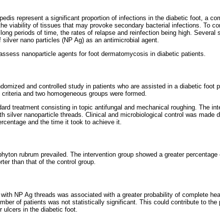
dis represent a significant proportion of infections in the diabetic foot, a 
 the viability of tissues that may provoke secondary bacterial infections. To c
 long periods of time, the rates of relapse and reinfection being high. Several
 silver nano particles (NP Ag) as an antimicrobial agent.
ssess nanoparticle agents for foot dermatomycosis in diabetic patients.
ndomized and controlled study in patients who are assisted in a diabetic foot po
n criteria and two homogeneous groups were formed.
ard treatment consisting in topic antifungal and mechanical roughing. The in
th silver nanoparticle threads. Clinical and microbiological control was made 
centage and the time it took to achieve it.
yton rubrum prevailed. The intervention group showed a greater percentage o
ter than that of the control group.
with NP Ag threads was associated with a greater probability of complete heal
mber of patients was not statistically significant. This could contribute to the
 ulcers in the diabetic foot.