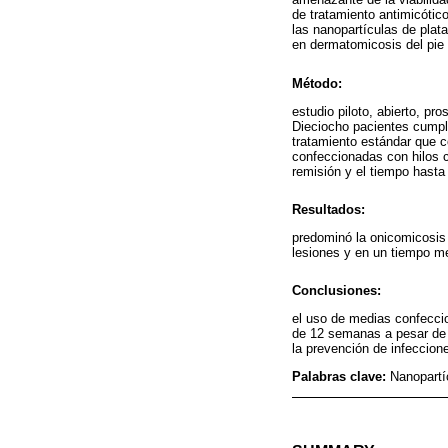
de tratamiento antimicótic
las nanopartículas de pla
en dermatomicosis del pie 
Método:
estudio piloto, abierto, pr
Dieciocho pacientes cumpl
tratamiento estándar que co
confeccionadas con hilos c
remisión y el tiempo hasta
Resultados:
predominó la onicomicosis
lesiones y en un tiempo me
Conclusiones:
el uso de medias confecci
de 12 semanas a pesar de qu
la prevención de infeccione
Palabras clave:
Nanopartí