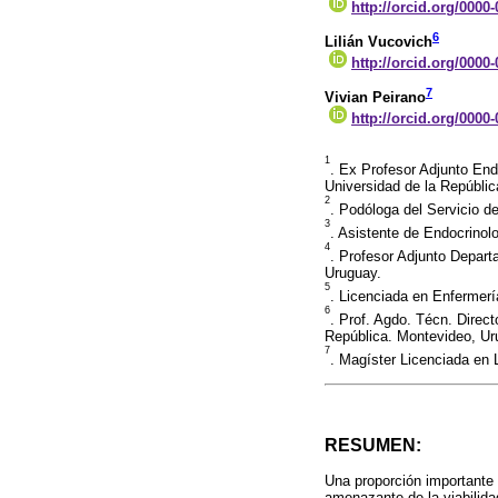
http://orcid.org/0000
6
Lilián Vucovich
http://orcid.org/0000
7
Vivian Peirano
http://orcid.org/0000
1
. Ex Profesor Adjunto End
Universidad de la Repúbli
2
. Podóloga del Servicio d
3
. Asistente de Endocrinol
4
. Profesor Adjunto Depart
Uruguay.
5
. Licenciada en Enfermerí
6
. Prof. Agdo. Técn. Direc
República. Montevideo, Ur
7
. Magíster Licenciada en 
RESUMEN:
Una proporción importante 
amenazante de la viabilida