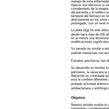
manejo de esta enfermedad 
tópicos son efectivos si s
complemento de la terapia t
del paciente y el médico a
temporal del fármaco en los
directamente en los sitios
prolongado, con un nivel mí
La plata (Ag) ha sido util
desde hace más de 100 añ
en al menos una dimensión,
modificaciones significativ
Su tamaño es similar a ent
podrían interactuar con e
Estudios preclínicos han d
Su desarrollo en textiles f
polímeros, la nanociencia 
liberación es controlada p
esto le confiere diferentes
probado actividad antimicr
antibacteriana y antifúngi
Objetivo
Nuestro estudio evalúa el 
tratamiento complementario