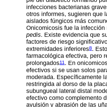
infecciones bacterianas grave
otros informes, sugieren que 
aislados fúngicos más comune
Onicomicosis fue la infección
pedis
. Existe evidencia que s
factores de riesgo significativo
8
extremidades inferiores
. Est
farmacológica efectiva, pero r
11
prolongados
. En onicomicos
efectivos si se usan solos par
moderada. Específicamente la
restringida al dorso de la pla
subungueal lateral distal mod
efectivo como complemento de 
avulsión y abrasión de las uñ