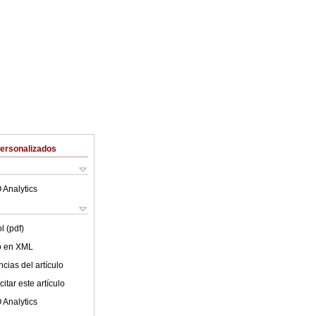
Personalizados
 Analytics
l (pdf)
lo en XML
cias del artículo
itar este artículo
 Analytics