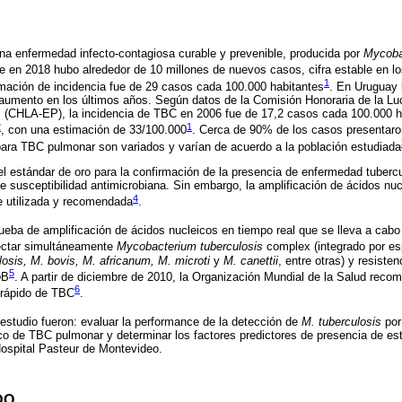
na enfermedad infecto-contagiosa curable y prevenible, producida por
Mycoba
e en 2018 hubo alrededor de 10 millones de nuevos casos, cifra estable en l
1
imación de incidencia fue de 29 casos cada 100.000 habitantes
. En Uruguay l
aumento en los últimos años. Según datos de la Comisión Honoraria de la Lu
(CHLA-EP), la incidencia de TBC en 2006 fue de 17,2 casos cada 100.000 ha
2
1
, con una estimación de 33/100.000
. Cerca de 90% de los casos presentaro
para TBC pulmonar son variados y varían de acuerdo a la población estudiada
 el estándar de oro para la confirmación de la presencia de enfermedad tuber
 de susceptibilidad antimicrobiana. Sin embargo, la amplificación de ácidos nu
4
e utilizada y recomendada
.
ba de amplificación de ácidos nucleicos en tiempo real que se lleva a cabo 
ectar simultáneamente
Mycobacterium tuberculosis
complex (integrado por e
losis, M. bovis, M. africanum, M. microti
y
M. canettii
, entre otras) y resiste
5
o
B
. A partir de diciembre de 2010, la Organización Mundial de la Salud reco
6
 rápido de TBC
.
 estudio fueron: evaluar la performance de la detección de
M. tuberculosis
por
co de TBC pulmonar y determinar los factores predictores de presencia de e
Hospital Pasteur de Montevideo.
DO