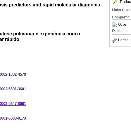
Traduc
sis predictors and rapid molecular diagnosis
Links rela
Compartir
Otros
Otros
culose pulmonar e experiência com o
ar rápido
Permali
-0002-1332-4579
-0002-5301-3601
-0003-0347-8061
-0001-6300-017X