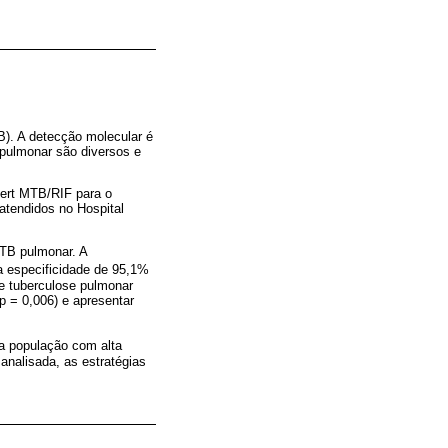
). A detecção molecular é
 pulmonar são diversos e
ert MTB/RIF para o
atendidos no Hospital
 TB pulmonar. A
a especificidade de 95,1%
de tuberculose pulmonar
p = 0,006) e apresentar
 população com alta
analisada, as estratégias