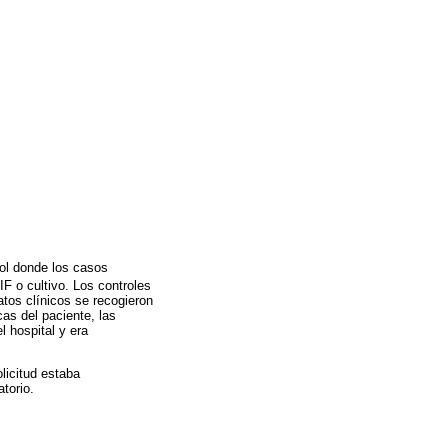
rol donde los casos
 o cultivo. Los controles
atos clínicos se recogieron
cas del paciente, las
l hospital y era
olicitud estaba
torio.