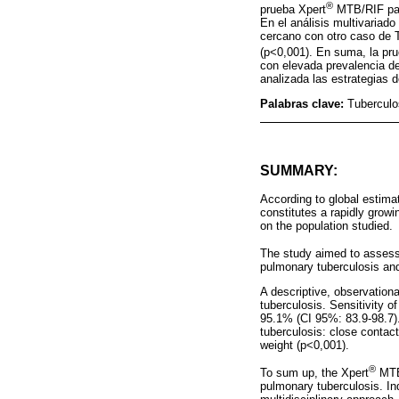
®
prueba Xpert
MTB/RIF par
En el análisis multivariad
cercano con otro caso de 
(p<0,001). En suma, la pr
con elevada prevalencia d
analizada las estrategias d
Palabras clave:
Tuberculo
SUMMARY:
According to global estima
constitutes a rapidly growi
on the population studied.
The study aimed to asses
pulmonary tuberculosis and 
A descriptive, observation
tuberculosis. Sensitivity 
95.1% (CI 95%: 83.9-98.7).
tuberculosis: close contac
weight (p<0,001).
®
To sum up, the Xpert
MTB/
pulmonary tuberculosis. Ind