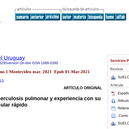
el Uruguay
Servicios 
3295
versión On-line
ISSN
1688-0390
Revista
7 no.1 Montevideo mar. 2021 Epub 01-Mar-2021
SciELO
1.5
Articulo
ARTÍCULO ORIGINAL
Españo
berculosis pulmonar y experiencia con su
Articu
ular rápido
Referen
Como c
SciELO