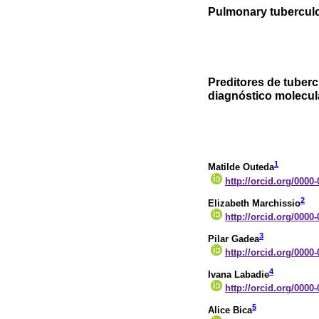
Pulmonary tuberculo
Preditores de tuber
diagnóstico molecul
1
Matilde Outeda
http://orcid.org/0000
2
Elizabeth Marchissio
http://orcid.org/0000
3
Pilar Gadea
http://orcid.org/0000
4
Ivana Labadie
http://orcid.org/0000
5
Alice Bica