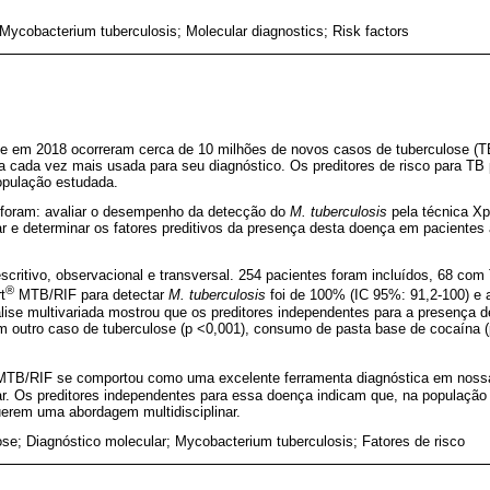
 Mycobacterium tuberculosis; Molecular diagnostics; Risk factors
e em 2018 ocorreram cerca de 10 milhões de novos casos de tuberculose (TB
a cada vez mais usada para seu diagnóstico. Os preditores de risco para TB
opulação estudada.
 foram: avaliar o desempenho da detecção do
M. tuberculosis
pela técnica Xp
r e determinar os fatores preditivos da presença desta doença em pacientes 
scritivo, observacional e transversal. 254 pacientes foram incluídos, 68 com
®
t
MTB/RIF para detectar
M. tuberculosis
foi de 100% (IC 95%: 91,2-100) e 
álise multivariada mostrou que os preditores independentes para a presença 
m outro caso de tuberculose (p <0,001), consumo de pasta base de cocaína (
TB/RIF se comportou como uma excelente ferramenta diagnóstica em nossa
r. Os preditores independentes para essa doença indicam que, na população 
uerem uma abordagem multidisciplinar.
se; Diagnóstico molecular; Mycobacterium tuberculosis; Fatores de risco