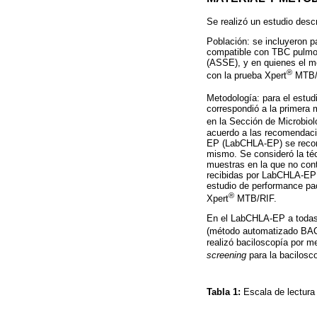
Se realizó un estudio descr
Población: se incluyeron p
compatible con TBC pulmona
(ASSE), y en quienes el mé
®
con la prueba Xpert
MTB/R
Metodología: para el estud
correspondió a la primera m
en la Sección de Microbiol
acuerdo a las recomendacio
EP (LabCHLA-EP) se recome
mismo. Se consideró la téc
muestras en la que no con
recibidas por LabCHLA-EP 
estudio de performance pac
®
Xpert
MTB/RIF.
En el LabCHLA-EP a todas l
(método automatizado BAC
realizó baciloscopía por m
screening
para la bacilosc
Tabla 1:
Escala de lectura