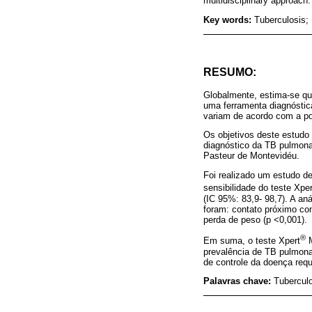
multidisciplinary approach.
Key words:
Tuberculosis;
RESUMO:
Globalmente, estima-se qu
uma ferramenta diagnóstic
variam de acordo com a p
Os objetivos deste estudo
diagnóstico da TB pulmona
Pasteur de Montevidéu.
Foi realizado um estudo de
sensibilidade do teste Xper
(IC 95%: 83,9- 98,7). A an
foram: contato próximo co
perda de peso (p <0,001).
®
Em suma, o teste Xpert
M
prevalência de TB pulmona
de controle da doença req
Palavras chave:
Tuberculo