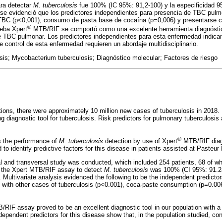
a detectar
M. tuberculosis
fue 100% (IC 95%: 91,2-100) y la especificidad 9
o se evidenció que los predictores independientes para presencia de TBC pulm
TBC (p<0,001), consumo de pasta base de cocaína (p=0,006) y presentarse 
®
ueba Xpert
MTB/RIF se comportó como una excelente herramienta diagnóstic
e TBC pulmonar. Los predictores independientes para esta enfermedad indican
e control de esta enfermedad requieren un abordaje multidisciplinario.
sis; Mycobacterium tuberculosis; Diagnóstico molecular; Factores de riesgo
tions, there were approximately 10 million new cases of tuberculosis in 2018.
ng diagnostic tool for tuberculosis. Risk predictors for pulmonary tuberculosi
®
s the performance of
M. tuberculosis
detection by use of Xpert
MTB/RIF diagn
to identify predictive factors for this disease in patients assisted at Pasteur
al and transversal study was conducted, which included 254 patients, 68 of 
of the Xpert MTB/RIF assay to detect
M. tuberculosis
was 100% (CI 95%: 91.2-1
 Multivariate analysis evidenced the following to be the independent predicto
t with other cases of tuberculosis (p<0.001), coca-paste consumption (p=0.00
RIF assay proved to be an excellent diagnostic tool in our population with a
ependent predictors for this disease show that, in the population studied, cont