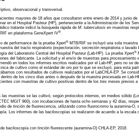
iptivo, observacional y transversal.
acientes mayores de 18 años que consultaron entre enero de 2014 y junio de
r en el Hospital Pasteur (HP), perteneciente a la Administración de los Ser
dico tratante indicó la búsqueda rápida de
M. tuberculosis
en muestras respir
®
IF en plataforma GeneXpert IV
.
®
io de performance de la prueba Xpert
MTB/RIF se incluyó una sola muestra 
uestra del tracto respiratorio (expectoración, secreción respiratoria o lavado 
®
ogía del Laboratorio Central del Hospital Pasteur (Lab-HP). La prueba Xpert
M
nes del fabricante. La solicitud y el envío de muestras para procesamiento 
ndó en todos los informes escritos realizados por el Lab-HP, pero no se de
nica de cultivo como el estándar de oro por lo que se excluyó, para esta part
tábamos con resultados de cultivos realizados por el LabCHLA-EP. Se consid
dentro de los cinco días antes o después de la muestra procesada en Lab-H
ientes con muestras de cultivo positivas dentro de los tres meses previos a l
as muestras se las cultivó, según protocolos internos, en medios sólido (Lo
TEC MGIT 960), con incubaciones de hasta ocho semanas y 42 días, respe
edio de tinción de fluorescencia, utilizando como fluorocromo la auramina-O,
opía. Los informes de las baciloscopías se realizaron de acuerdo a la escala
 de baciloscopía con tinción fluorescente (auramina-O) CHLA-EP, 2018.