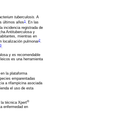
cterium tuberculosis.
A
1
os últimos años
. En las
a incidencia registrada de
cha Antituberculosa y
bitantes, mientras en
2
n localización pulmonar
.
3
.
culosa y es recomendable
cleicos es una herramienta
en la plataforma
species emparentadas
ncia a rifampicina asociada
mienda el uso de esta
®
 la técnica Xpert
sta enfermedad en