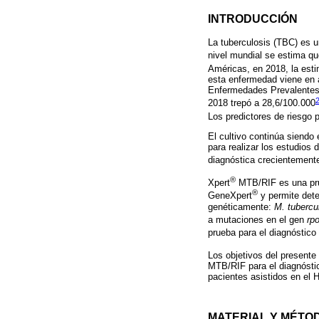
INTRODUCCIÓN
La tuberculosis (TBC) es u
nivel mundial se estima qu
Américas, en 2018, la est
esta enfermedad viene en 
Enfermedades Prevalentes 
2018 trepó a 28,6/100.000
Los predictores de riesgo 
El cultivo continúa siendo
para realizar los estudios
diagnóstica crecientement
®
Xpert
MTB/RIF es una prue
®
GeneXpert
y permite det
genéticamente:
M. tubercu
a mutaciones en el gen
rp
prueba para el diagnóstico
Los objetivos del presente
MTB/RIF para el diagnósti
pacientes asistidos en el 
MATERIAL Y MÉTO