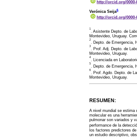
http://orcid.org/0000
6
Verónica Seija
http://orcid.org/0000
1
. Asistente Depto. de Labo
Montevideo, Uruguay. Corr
2
. Depto. de Emergencia, 
3
. Prof. Adj. Depto. de Lab
Montevideo, Uruguay.
4
. Licenciada en Laborator
5
. Depto. de Emergencia, 
6
. Prof. Agdo. Depto. de La
Montevideo, Uruguay.
RESUMEN:
A nivel mundial se estima
molecular es una herramien
pulmonar son variados y va
performance de la detecci
los factores predictores d
un estudio descriptivo, ob