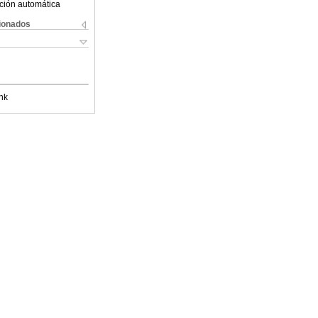
ción automática
cionados
nk