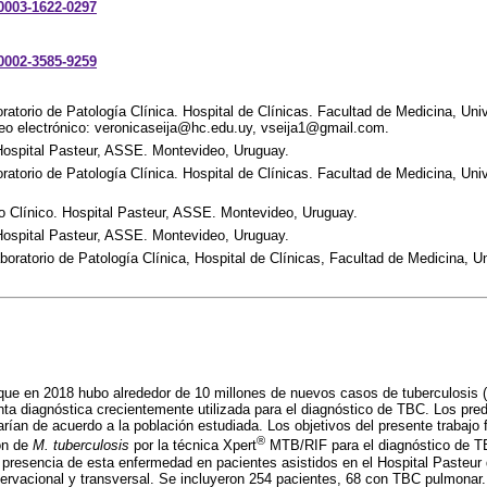
-0003-1622-0297
-0002-3585-9259
ratorio de Patología Clínica. Hospital de Clínicas. Facultad de Medicina, Uni
eo electrónico: veronicaseija@hc.edu.uy, vseija1@gmail.com.
Hospital Pasteur, ASSE. Montevideo, Uruguay.
oratorio de Patología Clínica. Hospital de Clínicas. Facultad de Medicina, Uni
io Clínico. Hospital Pasteur, ASSE. Montevideo, Uruguay.
Hospital Pasteur, ASSE. Montevideo, Uruguay.
boratorio de Patología Clínica, Hospital de Clínicas, Facultad de Medicina, U
 que en 2018 hubo alrededor de 10 millones de nuevos casos de tuberculosis 
ta diagnóstica crecientemente utilizada para el diagnóstico de TBC. Los pre
rían de acuerdo a la población estudiada. Los objetivos del presente trabajo f
®
ón de
M. tuberculosis
por la técnica Xpert
MTB/RIF para el diagnóstico de T
e presencia de esta enfermedad en pacientes asistidos en el Hospital Pasteur
servacional y transversal. Se incluyeron 254 pacientes, 68 con TBC pulmonar. 