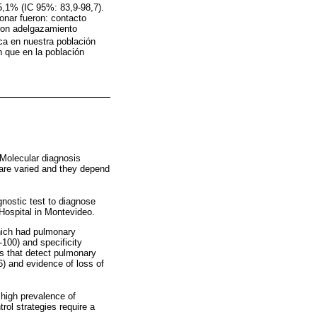
5,1% (IC 95%: 83,9-98,7).
onar fueron: contacto
con adelgazamiento
a en nuestra población
 que en la población
 Molecular diagnosis
s are varied and they depend
ostic test to diagnose
 Hospital in Montevideo.
which had pulmonary
00) and specificity
rs that detect pulmonary
6) and evidence of loss of
 high prevalence of
rol strategies require a