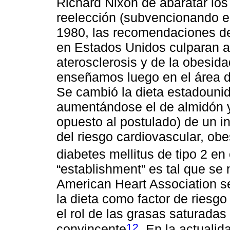
Richard Nixon de abaratar los
reelección (subvencionando el
1980, las recomendaciones del
en Estados Unidos culparan a l
aterosclerosis y de la obesid
enseñamos luego en el área d
Se cambió la dieta estadouni
aumentándose el de almidón y 
opuesto al postulado) de un i
del riesgo cardiovascular, ob
diabetes mellitus de tipo 2 e
“establishment” es tal que se 
American Heart Association se 
la dieta como factor de riesgo
el rol de las grasas saturada
12
convincente
. En la actuali