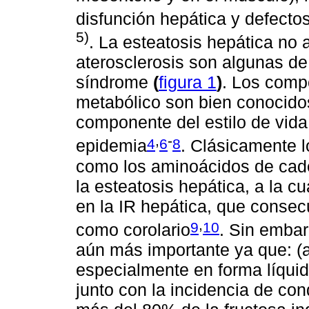
disfunción hepática y defectos
5)
. La esteatosis hepática no a
aterosclerosis son algunas de
síndrome
(
figura 1
)
. Los comp
metabólico son bien conocidos
componente del estilo de vida
,
-
4
6
8
epidemia
. Clásicamente lo
como los aminoácidos de cade
la esteatosis hepática, a la 
en la IR hepática, que conse
,
9
10
como corolario
. Sin embar
aún más importante ya que: (
especialmente en forma líqui
junto con la incidencia de co