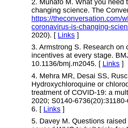
2. Munafo M. What you need t
changing science. The Conver
https://theconversation.com/
coronavirus-is-changing-scie
2020). [
Links
]
3. Armstrong S. Research on c
incentives at every stage. BM
10.1136/bmj.m2045. [
Links
]
4. Mehra MR, Desai SS, Rusch
Hydroxychloroquine or chloroq
treatment of COVID-19: a multi
2020; S0140-6736(20):31180-
6. [
Links
]
5. Davey M. Questions raised