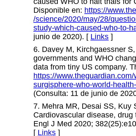
caused WHO to halt trials for
Disponible en:
https://www.th
/science/2020/may/28/questio
study-which-caused-who-to-halt
junio de 2020). [
Links
]
6. Davey M, Kirchgaessner S,
governments and WHO change
data from tiny US company. T
https://www.theguardian.com/w
surgisphere-who-world-health
(Consulta: 11 de junio de 2020
7. Mehra MR, Desai SS, Kuy S
Cardiovascular disease, drug t
Engl J Med 2020; 382(25):e1
[
Links
]