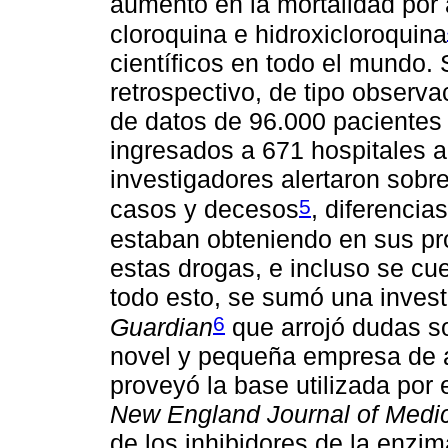
aumento en la mortalidad por 
cloroquina e hidroxicloroquina
científicos en todo el mundo. 
retrospectivo, de tipo observa
de datos de 96.000 pacientes
ingresados a 671 hospitales a
investigadores alertaron sobr
5
casos y decesos
, diferencia
estaban obteniendo en sus pr
estas drogas, e incluso se cu
todo esto, se sumó una invest
6
Guardian
que arrojó dudas s
novel y pequeña empresa de a
proveyó la base utilizada por 
New England Journal of Medi
de los inhibidores de la enzi