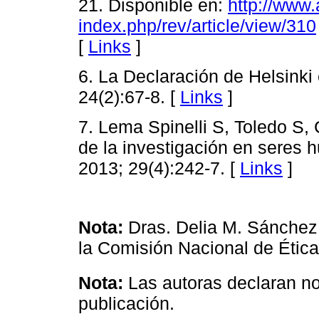
21. Disponible en:
http://www
index.php/rev/article/view/310
[
Links
]
6. La Declaración de Helsink
24(2):67-8. [
Links
]
7. Lema Spinelli S, Toledo S,
de la investigación en seres
2013; 29(4):242-7. [
Links
]
Nota:
Dras. Delia M. Sánchez
la Comisión Nacional de Ética
Nota:
Las autoras declaran no 
publicación.