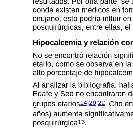
resultados. Por otra parte, se 
donde existen médicos en for
cirujano, esto podría influir 
posquirúrgicas, entre ellas, el
Hipocalcemia y relación co
No se encontró relación signif
etario, como se observa en la 
alto porcentaje de hipocalcem
Al analizar la bibliografía, h
Edafe y Seo no encontraron di
,
,
14
20
22
grupos etarios
Cho enc
.
años) aumenta significativame
16
posquirúrgica
.