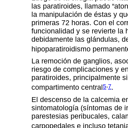
las paratiroides, llamado “ato
la manipulación de éstas y q
primeras 72 horas. Con el co
funcionalidad y se revierte la
debidamente las glándulas, de
hipoparatiroidismo permanent
La remoción de ganglios, asoc
riesgo de complicaciones y ent
paratiroides, principalmente s
,
5
7
compartimento central
.
El descenso de la calcemia e
sintomatología (síntomas de ir
parestesias peribucales, ca
carpopedales e incluso tetani