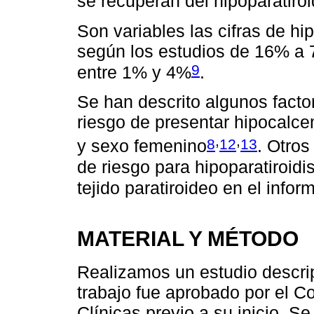
se recuperan del hipoparatir
Son variables las cifras de hip
según los estudios de 16% a 
9
entre 1% y 4%
.
Se han descrito algunos fact
riesgo de presentar hipocalce
,
,
8
12
13
y sexo femenino
. Otros
de riesgo para hipoparatiroid
tejido paratiroideo en el info
MATERIAL Y MÉTODO
Realizamos un estudio descrip
trabajo fue aprobado por el Co
Clínicas previo a su inicio. S