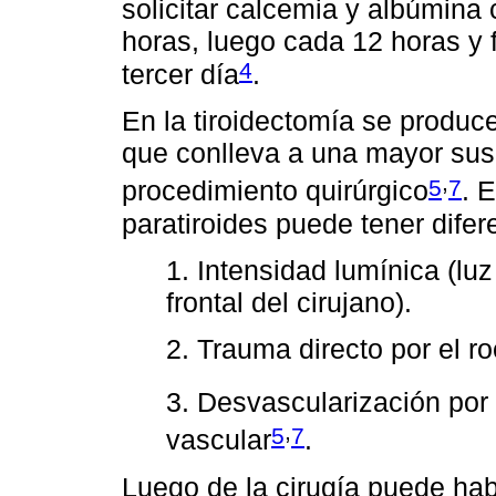
solicitar calcemia y albúmina
horas, luego cada 12 horas y f
4
tercer día
.
En la tiroidectomía se produce
que conlleva a una mayor susc
,
5
7
procedimiento quirúrgico
. 
paratiroides puede tener dife
1. Intensidad lumínica (lu
frontal del cirujano).
2. Trauma directo por el r
3. Desvascularización por
,
5
7
vascular
.
Luego de la cirugía puede hab