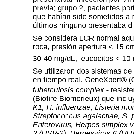
previa; grupo 2, pacientes po
que habían sido sometidos a 
últimos ninguno presentaba d
Se considera LCR normal aque
roca, presión apertura < 15 c
30-40 mg/dL, leucocitos < 1
Se utilizaron dos sistemas de
en tiempo real. GeneXpert® (
tuberculosis complex -
resiste
(Biofire-Biomerieux) que incl
K1, H. influenzae, Listeria mo
Streptococcus agalactiae, S.
Enterovirus, Herpes simplex v
2 (HSV-2), Herpesvirus 6 (HH