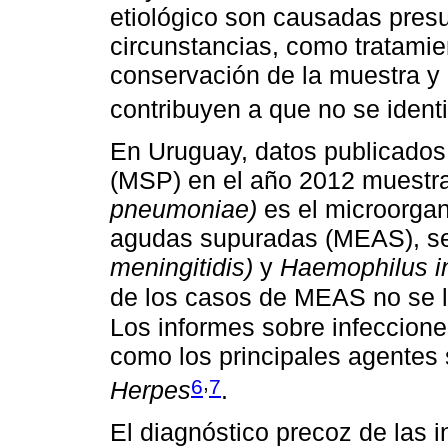
etiológico son causadas presu
circunstancias, como tratamien
conservación de la muestra y 
contribuyen a que no se ident
En Uruguay, datos publicados 
(MSP) en el año 2012 muestr
pneumoniae)
es el microorgan
agudas supuradas (MEAS), s
meningitidis)
y
Haemophilus in
de los casos de MEAS no se lo
Los informes sobre infeccione
como los principales agentes s
,
6
7
Herpes
.
El diagnóstico precoz de las