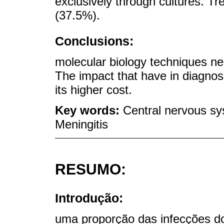
exclusively through cultures. T
(37.5%).
Conclusions:
molecular biology techniques n
The impact that have in diagnosi
its higher cost.
Key words:
Central nervous sys
Meningitis
RESUMO:
Introdução:
uma proporção das infecções d