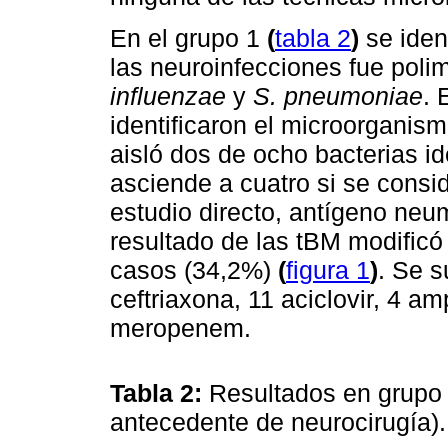
En el grupo 1
(
tabla 2
)
se iden
las neuroinfecciones fue poli
influenzae
y
S. pneumoniae
. 
identificaron el microorganism
aisló dos de ocho bacterias i
asciende a cuatro si se consi
estudio directo, antígeno neu
resultado de las tBM modificó
casos (34,2%)
(
figura 1
)
. Se 
ceftriaxona, 11 aciclovir, 4 am
meropenem.
Tabla 2:
Resultados en grupo 
antecedente de neurocirugía)