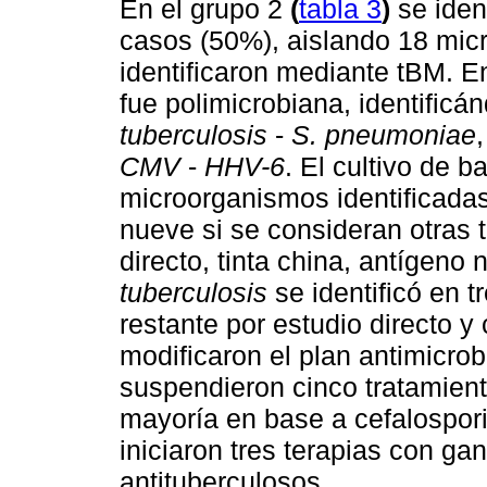
En el grupo 2
(
tabla 3
)
se iden
casos (50%), aislando 18 mic
identificaron mediante tBM. En
fue polimicrobiana, identificá
tuberculosis
-
S. pneumoniae
CMV
-
HHV-6
. El cultivo de b
microorganismos identificada
nueve si se consideran otras 
directo, tinta china, antígen
tuberculosis
se identificó en 
restante por estudio directo y 
modificaron el plan antimicro
suspendieron cinco tratamient
mayoría en base a cefalospor
iniciaron tres terapias con ga
antituberculosos.