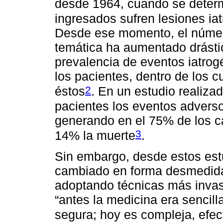
desde 1964, cuando se determ
ingresados sufren lesiones ia
Desde ese momento, el númer
temática ha aumentado drásti
prevalencia de eventos iatro
los pacientes, dentro de los 
2
éstos
. En un estudio realiz
pacientes los eventos adverso
generando en el 75% de los c
3
14% la muerte
.
Sin embargo, desde estos estu
cambiado en forma desmedida
adoptando técnicas más invas
“antes la medicina era sencill
segura; hoy es compleja, efec