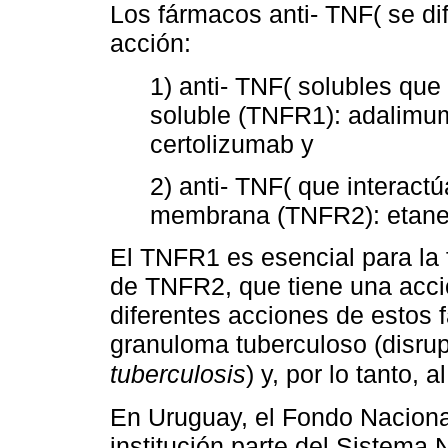
Los fármacos anti- TNF( se d
acción:
1) anti- TNF( solubles que
soluble (TNFR1): adalimum
certolizumab y
2) anti- TNF( que interact
membrana (TNFR2): etane
El TNFR1 es esencial para la 
de TNFR2, que tiene una acció
diferentes acciones de estos 
granuloma tuberculoso (disru
tuberculosis
) y, por lo tanto,
En Uruguay, el Fondo Nacion
institución parte del Sistema 