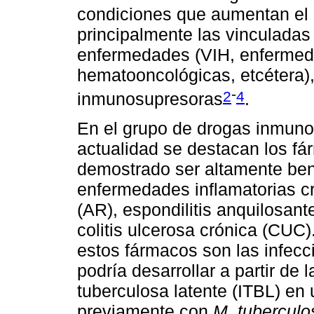
condiciones que aumentan el r
principalmente las vinculada
enfermedades (VIH, enferme
hematooncológicas, etcétera),
-
2
4
inmunosupresoras
.
En el grupo de drogas inmunos
actualidad se destacan los fá
demostrado ser altamente bene
enfermedades inflamatorias cr
(AR), espondilitis anquilosan
colitis ulcerosa crónica (CUC
estos fármacos son las infecci
podría desarrollar a partir de 
tuberculosa latente (ITBL) en 
previamente con
M. tuberculo