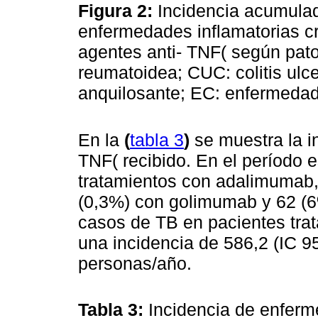
Figura 2:
Incidencia acumula
enfermedades inflamatorias cr
agentes anti- TNF( según patol
reumatoidea; CUC: colitis ulce
anquilosante; EC: enfermeda
En la
(
tabla 3
)
se muestra la i
TNF( recibido. En el período
tratamientos con adalimumab,
(0,3%) con golimumab y 62 (6%
casos de TB en pacientes tra
una incidencia de 586,2 (IC 
personas/año.
Tabla 3:
Incidencia de enfer