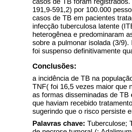
casos de TB foram registrados. 
191,9-591,2) por 100.000 pesso
casos de TB em pacientes trat
infecção tuberculosa latente (IT
heterogênea e predominaram as
sobre a pulmonar isolada (3/9).
foi suspenso definitivamente qu
Conclusões:
a incidência de TB na populaçã
TNF( foi 16,5 vezes maior que
as formas disseminadas de TB 
que haviam recebido tratamento 
sugerindo que o risco persiste 
Palavras chave:
Tuberculose; 
de necrose tumoral-(; Adalimuma