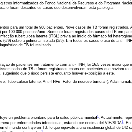
egistros informatizados do Fondo Nacional de Recursos e do Programa Nacion
lada e foram descritos os casos que desenvolveram esta patologia.
entos para um total de 980 pacientes. Nove casos de TB foram registrados. A 
) por 100.000 pessoas/ano. Somente foram registrados casos de TB em paci
nfecção tuberculosa latente (ITBL) prévia ao início do fármaco foi heterogê
 (6/9) sobre a pulmonar isolada (3/9). Em todos os casos o uso de anti- TNF
iagnóstico de TB foi realizado.
ulação de pacientes em tratamento com anti- TNF( foi 16,5 vezes maior que 
isseminadas de TB e foram registrados casos em pacientes que haviam rece
o, sugerindo que o risco persiste enquanto houver exposição a este.
se; Tuberculose latente; Anti-TNFα; Fator de necrose tumoral-(; Adalimumab;
1
tuye un problema prioritario para la salud pública mundial
. Actualmente, rep
1
rimera por enfermedades infecciosas, estando por encima del VIH/SIDA
. En
en el mundo contrajeron TB, lo que equivale a una incidencia global de 142 
1