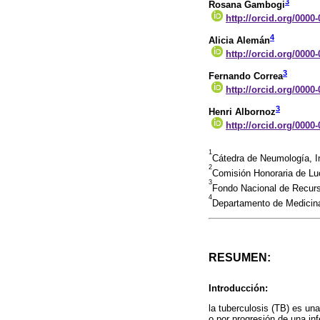
3
Rosana Gambogi
http://orcid.org/0000
4
Alicia Alemán
http://orcid.org/0000
3
Fernando Correa
http://orcid.org/0000
3
Henri Albornoz
http://orcid.org/0000
1
Cátedra de Neumología, In
2
Comisión Honoraria de Lu
3
Fondo Nacional de Recurs
4
Departamento de Medicina
RESUMEN:
Introducción:
la tuberculosis (TB) es un
o por progresión de una inf