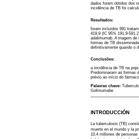
dados foram obtidos dos r
incidência de TB foi calcu
Resultados:
foram incluídos 991 tratam
419,9 (IC 95% 191,9-591,2
adalimumab. A triagem de i
formas de TB disseminadas
definitivamente quando o d
Conclusões:
a incidência de TB na pop
Predominaram as formas d
prévio ao início do fármac
Palavras chave:
Tuberculo
Golimumabe
INTRODUCCIÓN
La tuberculosis (TB) consti
muerte en el mundo y la p
10,4 millones de personas 