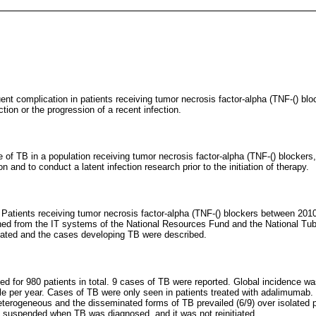
uent complication in patients receiving tumor necrosis factor-alpha (TNF-() blo
ection or the progression of a recent infection.
e of TB in a population receiving tumor necrosis factor-alpha (TNF-() blockers
on and to conduct a latent infection research prior to the initiation of therapy.
. Patients receiving tumor necrosis factor-alpha (TNF-() blockers between 201
ined from the IT systems of the National Resources Fund and the National Tu
lated and the cases developing TB were described.
ed for 980 patients in total. 9 cases of TB were reported. Global incidence w
le per year. Cases of TB were only seen in patients treated with adalimumab.
heterogeneous and the disseminated forms of TB prevailed (6/9) over isolated p
s suspended when TB was diagnosed, and it was not reinitiated.