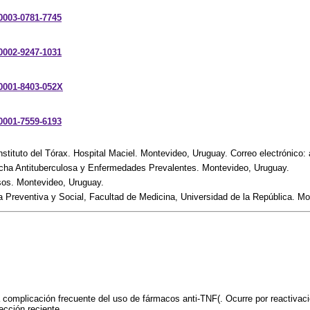
-0003-0781-7745
-0002-9247-1031
-0001-8403-052X
-0001-7559-6193
stituto del Tórax. Hospital Maciel. Montevideo, Uruguay. Correo electrónic
cha Antituberculosa y Enfermedades Prevalentes. Montevideo, Uruguay.
os. Montevideo, Uruguay.
 Preventiva y Social, Facultad de Medicina, Universidad de la República. Mo
a complicación frecuente del uso de fármacos anti-TNF(. Ocurre por reactivaci
ección reciente.