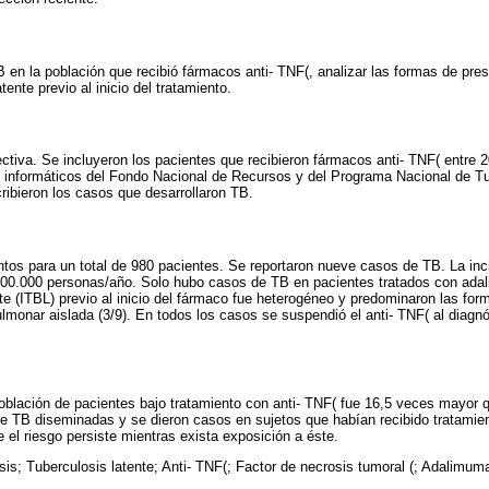
 en la población que recibió fármacos anti- TNF(, analizar las formas de pres
tente previo al inicio del tratamiento.
ectiva. Se incluyeron los pacientes que recibieron fármacos anti- TNF( entre 
 informáticos del Fondo Nacional de Recursos y del Programa Nacional de Tu
ribieron los casos que desarrollaron TB.
ntos para un total de 980 pacientes. Se reportaron nueve casos de TB. La inc
100.000 personas/año. Solo hubo casos de TB en pacientes tratados con ada
nte (ITBL) previo al inicio del fármaco fue heterogéneo y predominaron las f
pulmonar aislada (3/9). En todos los casos se suspendió el anti- TNF( al diagn
población de pacientes bajo tratamiento con anti- TNF( fue 16,5 veces mayor q
 TB diseminadas y se dieron casos en sujetos que habían recibido tratamient
 el riesgo persiste mientras exista exposición a éste.
is; Tuberculosis latente; Anti- TNF(; Factor de necrosis tumoral (; Adalimuma