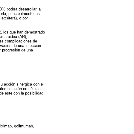
% podría desarrollar la
rla, principalmente las
etcétera), o por
F(, los que han demostrado
eumatoidea (AR),
ales complicaciones de
tivación de una infección
r progresión de una
Su acción sinérgica con el
iferenciación en células
de éste con la posibilidad
fliximab, golimumab,