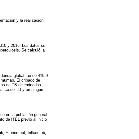
entación y la realización
2010 y 2016. Los datos se
berculosis. Se calculó la
idencia global fue de 419,9
limumab. El cribado de
ormas de TB diseminadas
óstico de TB y en ningún
ue en la población general.
o de ITBL previo al inicio
b; Etanercept; Infliximab;