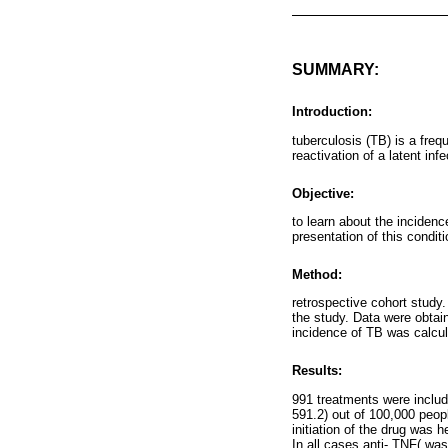
SUMMARY:
Introduction:
tuberculosis (TB) is a freq
reactivation of a latent inf
Objective:
to learn about the incidenc
presentation of this conditi
Method:
retrospective cohort study
the study. Data were obta
incidence of TB was calcu
Results:
991 treatments were includ
591.2) out of 100,000 peop
initiation of the drug was 
In all cases anti- TNF( wa