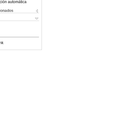
ción automática
cionados
nk