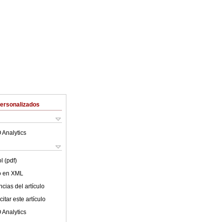
Personalizados
 Analytics
l (pdf)
lo en XML
cias del artículo
itar este artículo
 Analytics