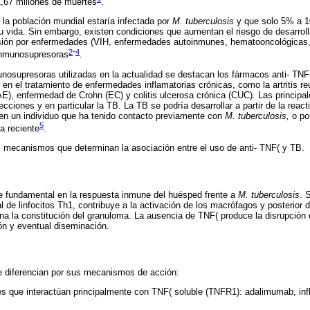
1,67 millones de muertes
.
 la población mundial estaría infectada por
M. tuberculosis
y que solo 5% a 10
u vida. Sin embargo, existen condiciones que aumentan el riesgo de desarrolla
ión por enfermedades (VIH, enfermedades autoinmunes, hematooncológicas, 
2
-
4
inmunosupresoras
.
nosupresoras utilizadas en la actualidad se destacan los fármacos anti- TN
 en el tratamiento de enfermedades inflamatorias crónicas, como la artritis r
(AE), enfermedad de Crohn (EC) y colitis ulcerosa crónica (CUC). Las princip
cciones y en particular la TB. La TB se podría desarrollar a partir de la reac
 en un individuo que ha tenido contacto previamente con
M. tuberculosis,
o po
5
a reciente
.
s mecanismos que determinan la asociación entre el uso de anti- TNF( y TB.
 fundamental en la respuesta inmune del huésped frente a
M. tuberculosis
. 
 de linfocitos Th1, contribuye a la activación de los macrófagos y posterior d
ina la constitución del granuloma. La ausencia de TNF( produce la disrupción 
ión y eventual diseminación.
e diferencian por sus mecanismos de acción:
les que interactúan principalmente con TNF( soluble (TNFR1): adalimumab, in