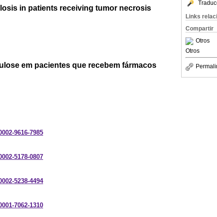
Traduc
losis in patients receiving tumor necrosis
Links rela
Compartir
Otros
Otros
culose em pacientes que recebem fármacos
Permali
-0002-9616-7985
-0002-5178-0807
-0002-5238-4494
-0001-7062-1310