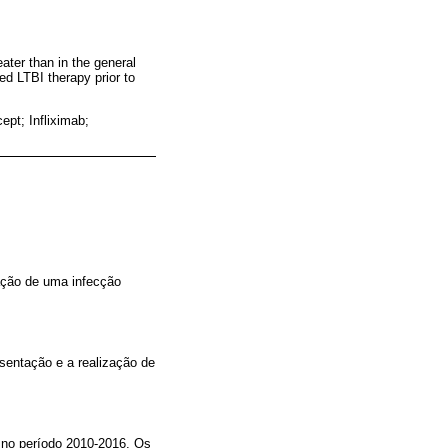
ater than in the general
d LTBI therapy prior to
ept; Infliximab;
ação de uma infecção
sentação e a realização de
 no período 2010-2016. Os