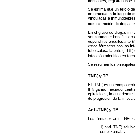
habitantes, registrándose 
Se estima que un tercio de
enfermedad a lo largo de s
vinculadas a inmunodepres
administración de drogas 
En el grupo de drogas inmu
ser altamente beneficiosos
espondilitis anquilosante 
estos fármacos son las infe
tuberculosa latente (ITBL)
infección adquirida en form
Se resumen los principale
TNF( y TB
EL TNF( es un componente
IFN gama, mediador central
epiteloides, lo cual determ
de progresión de la infecc
Anti-TNF( y TB
Los fármacos anti- TNF( s
1) anti- TNF( solub
certolizumab y