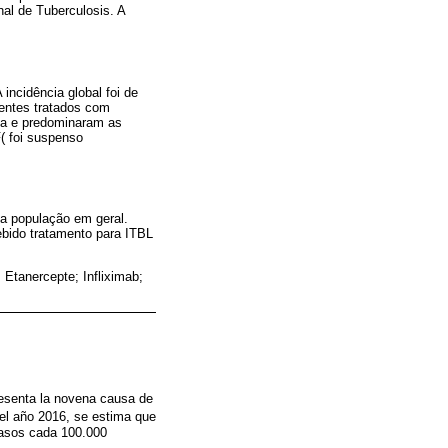
al de Tuberculosis. A
incidência global foi de
entes tratados com
nea e predominaram as
( foi suspenso
na população em geral.
bido tratamento para ITBL
 Etanercepte; Infliximab;
resenta la novena causa de
 el año 2016, se estima que
casos cada 100.000