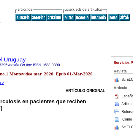
el Uruguay
Servicios 
3295
versión On-line
ISSN
1688-0390
Revista
6 no.1 Montevideo mar. 2020 Epub 01-Mar-2020
SciELO
1.2
Articulo
ARTÍCULO ORIGINAL
Españo
erculosis en pacientes que reciben
Articu
(
Referen
Como c
SciELO