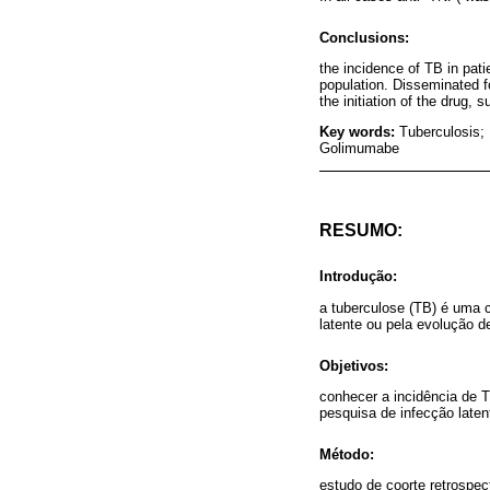
Conclusions:
the incidence of TB in pati
population. Disseminated f
the initiation of the drug, 
Key words:
Tuberculosis; 
Golimumabe
RESUMO:
Introdução:
a tuberculose (TB) é uma 
latente ou pela evolução d
Objetivos:
conhecer a incidência de 
pesquisa de infecção latent
Método:
estudo de coorte retrospe