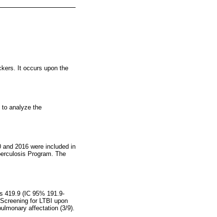
ckers. It occurs upon the
, to analyze the
0 and 2016 were included in
berculosis Program. The
as 419.9 (IC 95% 191.9-
 Screening for LTBI upon
ulmonary affectation (3/9).