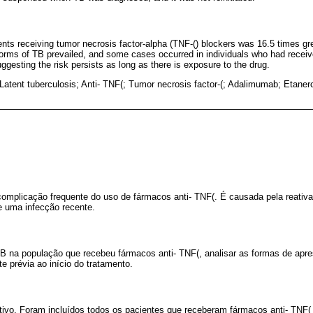
ents receiving tumor necrosis factor-alpha (TNF-() blockers was 16.5 times gre
orms of TB prevailed, and some cases occurred in individuals who had receive
suggesting the risk persists as long as there is exposure to the drug.
Latent tuberculosis; Anti- TNF(; Tumor necrosis factor-(; Adalimumab; Etanerc
complicação frequente do uso de fármacos anti- TNF(. É causada pela reativ
e uma infecção recente.
TB na população que recebeu fármacos anti- TNF(, analisar as formas de apre
e prévia ao início do tratamento.
ctivo. Foram incluídos todos os pacientes que receberam fármacos anti- TNF(