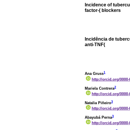
Incidence of tubercu
factor-( blockers
Incidência de tuber
anti-TNF(
1
Ana Gruss
http://orcid.org/0000
2
Mariela Contrera
http://orcid.org/0000
3
Natalia Piñeiro
http://orcid.org/0000
3
Abayubá Perna
http://orcid.org/0000