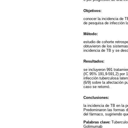
Objetivos:
conocer la incidencia de TB
de pesquisa de infección la
Método:
estudio de cohorte retrosp
obtuvieron de los sistemas
incidencia de TB y se desc
Resultados:
se incluyeron 991 tratamie
(IC 95% 191,9-591,2) por 
infección tuberculosa late
(6/9) sobre la afectación 
caso se retomó.
Conclusiones:
la incidencia de TB en la 
Predominaron las formas de
del fármaco, sugiriendo que
Palabras clave:
Tuberculos
Golimumab