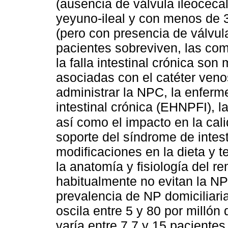
(ausencia de válvula ileoceca
yeyuno-ileal y con menos de 3
(pero con presencia de válvula
pacientes sobreviven, las co
la falla intestinal crónica son
asociadas con el catéter veno
administrar la NPC, la enferm
intestinal crónica (EHNPFI), l
así como el impacto en la cal
soporte del síndrome de intest
modificaciones en la dieta y 
la anatomía y fisiología del r
habitualmente no evitan la N
prevalencia de NP domiciliaria
oscila entre 5 y 80 por millón
varía entre 7,7 y 15 pacientes 