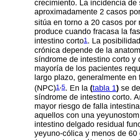
crecimiento. La incidencia de 
aproximadamente 2 casos por 
sitúa en torno a 20 casos por 
produce cuando fracasa la fa
1
intestino corto
. La posibilidad
crónica depende de la anato
síndrome de intestino corto y d
mayoría de los pacientes requi
largo plazo, generalmente en 
,
1
5
(NPC)
. En la
(
tabla 1
)
se des
síndrome de intestino corto. 
mayor riesgo de falla intesti
aquellos con una yeyunostomí
intestino delgado residual fu
yeyuno-cólica y menos de 60 