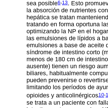
,
6
13
sea posible
. Esto promuev
la absorción de nutrientes co
hepática se tratan manteniendo
tratando en forma oportuna la
optimizando la NP en el hoga
las emulsiones de lípidos a b
emulsiones a base de aceite 
síndrome de intestino corto 
menos de 180 cm de intestino 
ausente) tienen un riesgo aum
biliares, habitualmente compue
pueden prevenirse o revertirse
limitando los períodos de ayun
,
10
opioides y anticolinérgicos
se trata a un paciente con fal