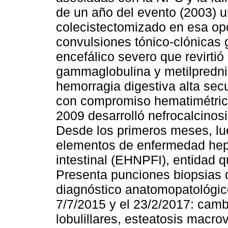
de un año del evento (2003) una
colecistectomizado en esa opo
convulsiones tónico-clónicas
encefálico severo que revirti
gammaglobulina y metilpredni
hemorragia digestiva alta secu
con compromiso hematimétric
2009 desarrolló nefrocalcinosis
Desde los primeros meses, lueg
elementos de enfermedad hepá
intestinal (EHNPFI), entidad 
Presenta punciones biopsias 
diagnóstico anatomopatológi
7/7/2015 y el 23/2/2017: cambi
lobulillares, esteatosis macro