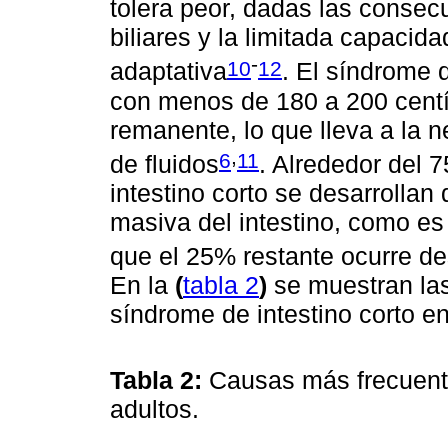
tolera peor, dadas las consec
biliares y la limitada capacid
-
10
12
adaptativa
. El síndrome d
con menos de 180 a 200 centí
remanente, lo que lleva a la n
,
6
11
de fluidos
. Alrededor del 
intestino corto se desarrolla
masiva del intestino, como e
que el 25% restante ocurre d
En la
(
tabla 2
)
se muestran la
síndrome de intestino corto en
Tabla 2:
Causas más frecuente
adultos.