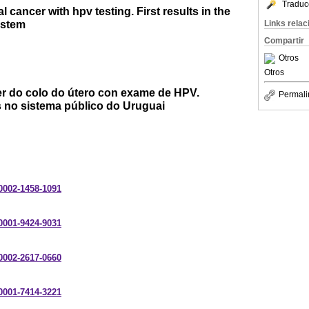
Traduc
l cancer with hpv testing. First results in the
ystem
Links rela
Compartir
Otros
Otros
r do colo do útero con exame de HPV.
Permali
s no sistema público do Uruguai
-0002-1458-1091
-0001-9424-9031
-0002-2617-0660
-0001-7414-3221