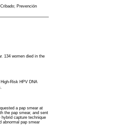
; Cribado; Prevención
ar. 134 women died in the
® 2 High-Risk HPV DNA
s.
quested a pap smear at
th the pap smear, and sent
e hybrid capture technique
and abnormal pap smear