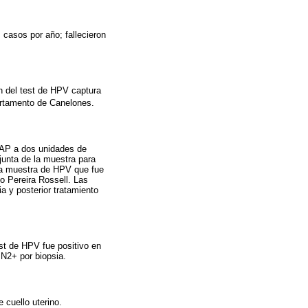
 casos por año; fallecieron
ón del test de HPV captura
partamento de Canelones.
 PAP a dos unidades de
junta de la muestra para
 la muestra de HPV que fue
io Pereira Rossell. Las
 y posterior tratamiento
st de HPV fue positivo en
N2+ por biopsia.
 cuello uterino.