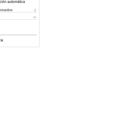
ción automática
cionados
nk