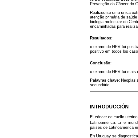
Prevenção do Câncer do Co
Realizou-se uma única ext
atenção primária de saúde 
biologia molecular do Cen
encaminhadas para realiza
Resultados:
o exame de HPV foi posit
positivo em todos los cas
Conclusão:
o exame de HPV foi mais e
Palavras chave:
Neoplasia
secundária
INTRODUCCIÓN
El cáncer de cuello uterin
Latinoamérica. En el mund
países de Latinoamérica e
En Uruguay se diagnostica