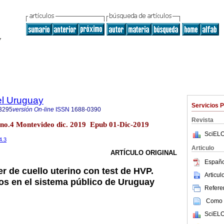
el Uruguay
Servicios 
3295
versión On-line
ISSN
1688-0390
Revista
 no.4 Montevideo dic. 2019 Epub 01-Dic-2019
SciELO
4.3
Articulo
ARTÍCULO ORIGINAL
Españo
r de cuello uterino con test de HVP.
Articu
os en el sistema público de Uruguay
Referen
Como c
SciELO