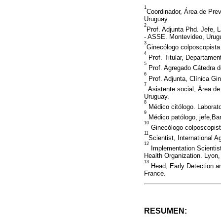
1
Coordinador, Área de Prev
Uruguay.
2
Prof. Adjunta Phd. Jefe, L
- ASSE. Montevideo, Urug
3
Ginecólogo colposcopista
4
Prof. Titular, Departamen
5
Prof. Agregado Cátedra d
6
Prof. Adjunta, Clínica Gi
7
Asistente social, Área de
Uruguay.
8
Médico citólogo. Laborat
9
Médico patólogo, jefe,B
10
Ginecólogo colposcopist
11
Scientist, International 
12
Implementation Scientist
Health Organization. Lyon,
13
Head, Early Detection an
France.
RESUMEN: