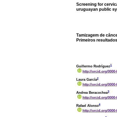
Screening for cervica
uruguayan public s
Tamizagem de cânce
Primeiros resultado
1
Guillermo Rodríguez
http://orcid.org/0000
2
Laura García
http://orcid.org/0000
3
Andrea Beracochea
http://orcid.org/0000
4
Rafael Alonso
http://orcid.org/0000