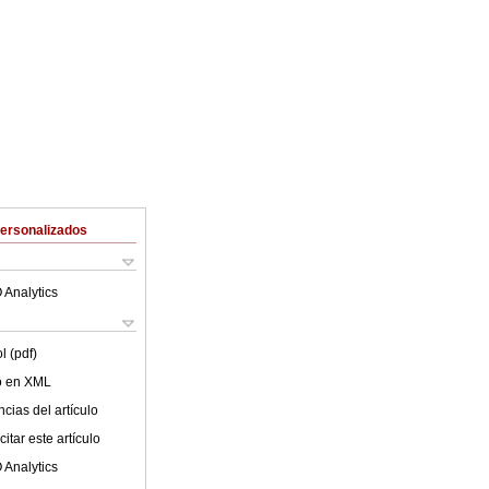
Personalizados
 Analytics
l (pdf)
lo en XML
cias del artículo
itar este artículo
 Analytics