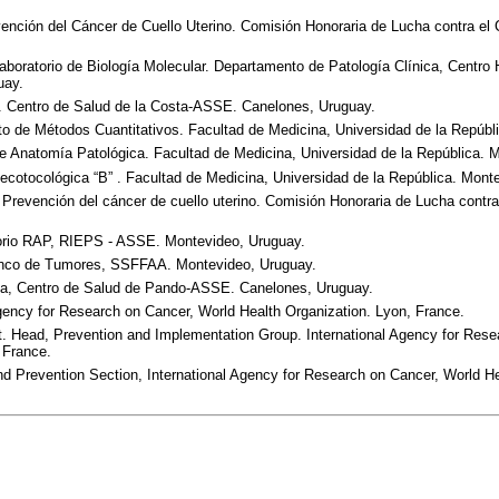
ención del Cáncer de Cuello Uterino. Comisión Honoraria de Lucha contra el
aboratorio de Biología Molecular. Departamento de Patología Clínica, Centro H
uay.
. Centro de Salud de la Costa-ASSE. Canelones, Uruguay.
to de Métodos Cuantitativos. Facultad de Medicina, Universidad de la Repúb
e Anatomía Patológica. Facultad de Medicina, Universidad de la República. 
necotocológica “B” . Facultad de Medicina, Universidad de la República. Mont
 Prevención del cáncer de cuello uterino. Comisión Honoraria de Lucha contr
orio RAP, RIEPS - ASSE. Montevideo, Uruguay.
anco de Tumores, SSFFAA. Montevideo, Uruguay.
a, Centro de Salud de Pando-ASSE. Canelones, Uruguay.
Agency for Research on Cancer, World Health Organization. Lyon, France.
. Head, Prevention and Implementation Group. International Agency for Rese
 France.
d Prevention Section, International Agency for Research on Cancer, World He