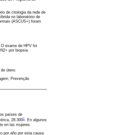
o de citologia da rede de
brida no laboratório de
anormais (ASCUS+) foram
. O exame de HPV foi
N2+ por biopsia.
do útero.
riagem; Prevenção
los países de
1
érica, 28.300
. En algunos
e en las mujeres.
o por año por esta causa