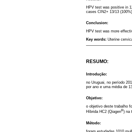
HPV test was positive in 
cases CIN2+ 13/13 (100%)
Conclusion:
HPV test was more effectiv
Key words:
Uterine cervic
RESUMO:
Introdução:
no Uruguai, no período 201
por ano e uma média de 13
Objetivo:
o objetivo deste trabalho 
R
Híbrida HC2 (Qiagen
) na
Método:
foram estudadas 1010 mulh