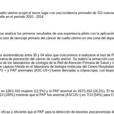
uello uterino ocupó el tercer lugar con una incidencia promedio de 312 nuevos
ño en el período 2010 - 2014.
 fue analizar los primeros resultados de una experiencia piloto con la aplicaci
o test de tamizaje primario del cáncer de cuello uterino en una zona del de
s asintomáticas entre 30 y 64 años que concurrieron a realizarse el test de
ama de prevención del cáncer de cuello uterino. Se realizó la extracción con
o de los laboratorios de citología de la Red de Atención Primaria de Salud y
 captura híbrida en el laboratorio de biología molecular del Centro Hospitalar
PV + y PAP anormales (ASC-US+) fueron derivadas a colposcopia, con biopsia
o en 126/1.010 mujeres (12,5%) y el PAP anormal en 167/1.010 (16,5%). El te
13 (100%) mientras que el PAP fue anormal (ASCUS+) en 7/13 (54%) para CI
 eficaz y eficiente que el PAP para la detección de lesiones precancerosas de