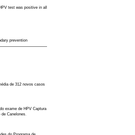
V test was positive in all
ndary prevention
 média de 312 novos casos
ção do exame de HPV Captura
o de Canelones.
ades do Programa de