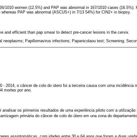
126/1010 women (12.5%) and PAP was abnormal in 167/1010 cases (16.5%). HP
 whereas PAP was abnormal (ASCUS+) in 7/13 54%) for CIN2+ in biopsy.
e and efficient than pap smear to detect pre-cancer lesions in the cervix.
al neoplasms; Papillomavirus infections; Papanicolaou test; Screening; Seco
0 - 2014, o câncer de colo do útero foi a terceira causa com uma incidência
4 mortes por ano.
foi analisar os primeiros resultados de uma experiência piloto com a utiliza
 tamizagem primária do câncer de colo do útero em una zona do departament
eres assintomáticas, com idades entre 30 e 64 anos que foram a duas unid