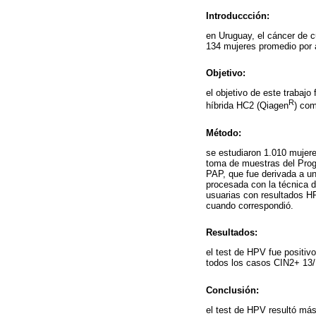
Introduccción:
en Uruguay, el cáncer de c
134 mujeres promedio por a
Objetivo:
el objetivo de este trabajo
R
híbrida HC2 (Qiagen
) com
Método:
se estudiaron 1.010 mujere
toma de muestras del Progr
PAP, que fue derivada a un
procesada con la técnica de
usuarias con resultados H
cuando correspondió.
Resultados:
el test de HPV fue positiv
todos los casos CIN2+ 13/
Conclusión:
el test de HPV resultó más