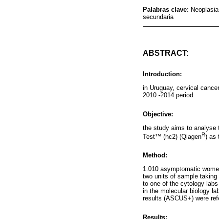
Palabras clave:
Neoplasia
secundaria
ABSTRACT:
Introduction:
in Uruguay, cervical cance
2010 -2014 period.
Objective:
the study aims to analyse 
R
Test™ (hc2) (Qiagen
) as
Method:
1.010 asymptomatic women
two units of sample taking
to one of the cytology lab
in the molecular biology l
results (ASCUS+) were refe
Results: