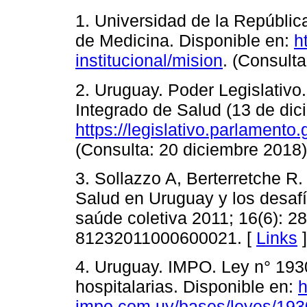
1. Universidad de la Repúblic
de Medicina. Disponible en:
h
institucional/mision
. (Consult
2. Uruguay. Poder Legislativo
Integrado de Salud (13 de dic
https://legislativo.parlament
(Consulta: 20 diciembre 2018)
3. Sollazzo A, Berterretche R
Salud en Uruguay y los desafí
saúde coletiva 2011; 16(6): 2
81232011000600021. [
Links
]
4. Uruguay. IMPO. Ley n° 19
hospitalarias. Disponible en:
h
impo.com.uy/bases/leyes/19