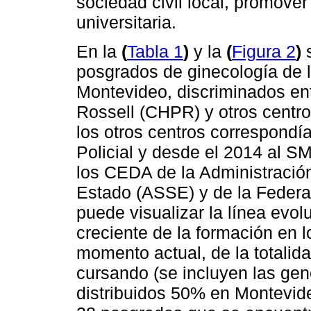
sociedad civil local, promover
universitaria.
En la
(
Tabla 1
)
y la
(
Figura 2
)
s
posgrados de ginecología de 
Montevideo, discriminados ent
Rossell (CHPR) y otros centr
los otros centros correspondían
Policial y desde el 2014 al SMI
los CEDA de la Administración
Estado (ASSE) y de la Federac
puede visualizar la línea evol
creciente de la formación en l
momento actual, de la totali
cursando (se incluyen las ge
distribuidos 50% en Montevideo