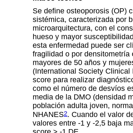
Se define osteoporosis (OP) 
sistémica, caracterizada por 
microarquitectura, con el cons
hueso y mayor susceptibilidad 
esta enfermedad puede ser clín
fragilidad o por densitometrí
mayores de 50 años y mujere
(International Society Clinica
score para realizar diagnóstic
como el número de desvíos est
media de la DMO (densidad m
población adulta joven, norma
2
NHANES
. Cuando el valor d
valores entre -1 y -2,5 baja 
score > -1 DE.