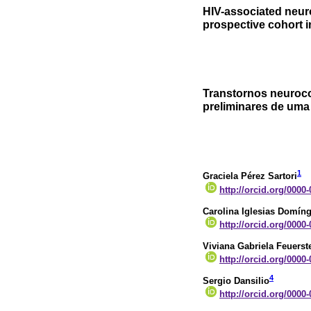
HIV-associated neuro
prospective cohort 
Transtornos neuroco
preliminares de uma
1
Graciela Pérez Sartori
http://orcid.org/0000
Carolina Iglesias Domín
http://orcid.org/0000
Viviana Gabriela Feuerst
http://orcid.org/0000
4
Sergio Dansilio
http://orcid.org/0000