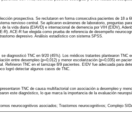
olección prospectiva. Se reclutaron en forma consecutiva pacientes de 18 a 6
sistema nervioso central. Se aplicaron exámenes de laboratorio, preguntas pa
s de la vida diaria (EIAVD) e internacional de demencia por VIH (EIDV), Aden
-R). ACE-R fue elegida como prueba de referencia de desempeño neurocogniti
trastorno depresivo. Análisis estadístico con sistema SPSS.
, se diagnosticó TNC en 9/20 (45%). Los médicos tratantes plantearon TNC en
iación entre desempleo (p=0,012) y menor escolarización (p=0,035) en pacie
ial. Refirieron TNC en el tamizaje 8/9 pacientes. EIDV fue adecuada para de
co logró detectar algunos casos de TNC.
 presentaron TNC de causa multifactorial con asociación a desempleo y meno
earon este diagnóstico, lo que marca la importancia de la evaluación neurops
stornos neurocognitivos asociados; Trastornos neurocognitivos; Complejo SI