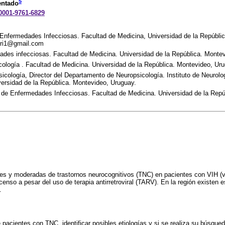
5
entado
-0001-9761-6829
 Enfermedades Infecciosas. Facultad de Medicina, Universidad de la Repúbli
tori1@gmail.com
ades infecciosas. Facultad de Medicina. Universidad de la República. Monte
cología . Facultad de Medicina. Universidad de la República. Montevideo, Ur
icología, Director del Departamento de Neuropsicología. Instituto de Neurolog
versidad de la República. Montevideo, Uruguay.
ra de Enfermedades Infecciosas. Facultad de Medicina. Universidad de la Rep
ves y moderadas de trastornos neurocognitivos (TNC) en pacientes con VIH (v
so a pesar del uso de terapia antirretroviral (TARV). En la región existen 
.
e pacientes con TNC, identificar posibles etiologías y si se realiza su búsqued