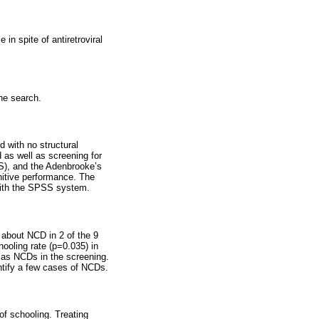
in spite of antiretroviral
the search.
d with no structural
 as well as screening for
DS), and the Adenbrooke’s
nitive performance. The
 with the SPSS system.
 about NCD in 2 of the 9
ooling rate (p=0.035) in
d as NCDs in the screening.
entify a few cases of NCDs.
of schooling. Treating