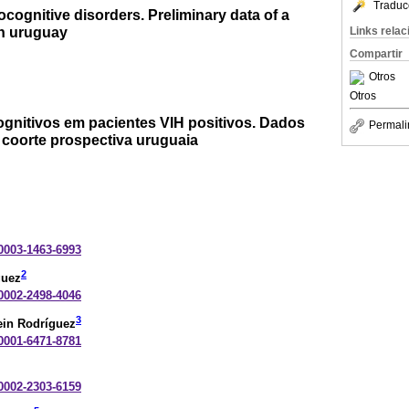
Traduc
cognitive disorders. Preliminary data of a
in uruguay
Links rela
Compartir
Otros
Otros
gnitivos em pacientes VIH positivos. Dados
Permali
 coorte prospectiva uruguaia
-0003-1463-6993
2
guez
-0002-2498-4046
3
ein Rodríguez
-0001-6471-8781
-0002-2303-6159