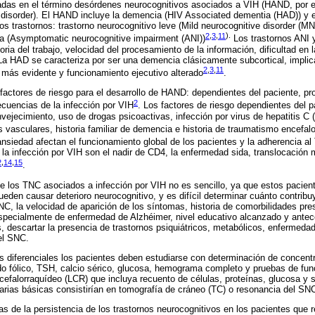
adas en el término desórdenes neurocognitivos asociados a VIH (HAND, por e
disorder). El HAND incluye la demencia (HIV Associated dementia (HAD)) y el
s trastornos: trastorno neurocognitivo leve (Mild neurocognitive disorder (MN
2
,
3
,
11
).
ca (Asymptomatic neurocognitive impairment (ANI))
Los trastornos ANI 
ia del trabajo, velocidad del procesamiento de la información, dificultad en 
. La HAD se caracteriza por ser una demencia clásicamente subcortical, impli
2
,
3
,
11
 más evidente y funcionamiento ejecutivo alterado
.
 factores de riesgo para el desarrollo de HAND: dependientes del paciente, pro
2
cuencias de la infección por VIH
. Los factores de riesgo dependientes del p
nvejecimiento, uso de drogas psicoactivas, infección por virus de hepatitis C 
vasculares, historia familiar de demencia e historia de traumatismo encefa
nsiedad afectan el funcionamiento global de los pacientes y la adherencia a
 la infección por VIH son el nadir de CD4, la enfermedad sida, translocación 
2
,
14
,
15
.
 de los TNC asociados a infección por VIH no es sencillo, ya que estos pacien
ueden causar deterioro neurocognitivo, y es difícil determinar cuánto contri
TNC, la velocidad de aparición de los síntomas, historia de comorbilidades pr
especialmente de enfermedad de Alzhéimer, nivel educativo alcanzado y ant
, descartar la presencia de trastornos psiquiátricos, metabólicos, enfermedad
el SNC.
s diferenciales los pacientes deben estudiarse con determinación de concen
do fólico, TSH, calcio sérico, glucosa, hemograma completo y pruebas de fun
do cefalorraquídeo (LCR) que incluya recuento de células, proteínas, glucosa y s
rias básicas consistirían en tomografía de cráneo (TC) o resonancia del SN
s de la persistencia de los trastornos neurocognitivos en los pacientes que 