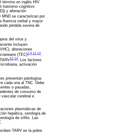
l término en inglés HIV
 trastorno cognitivo
D)) y alteración
y MND se caracterizan por
la fluencia verbal y mayor
cando pérdida severa de
pios del virus y
aciente incluyen:
(VHC), alteraciones
2
,
4
,
12
,
13
locraneano (TEC)
.
12
,
14
l TARV
. Los factores
microbiana, activación
tes presentan patologías
buye cada una al TNC. Debe
esentes o pasadas,
ecedentes de consumo de
 vascular cerebral e
traciones plasmáticas de
ción hepática, serología de
erología de sífilis. Las
C.
reciben TARV es la pobre