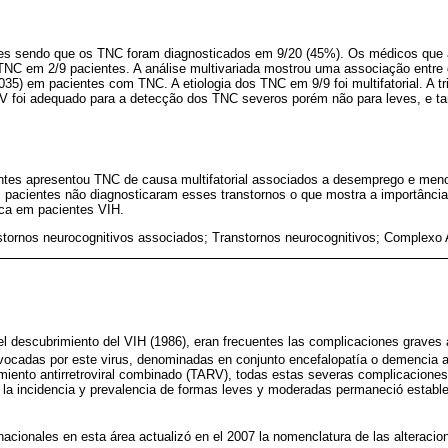
ntes sendo que os TNC foram diagnosticados em 9/20 (45%). Os médicos que
TNC em 2/9 pacientes. A análise multivariada mostrou uma associação entre
035) em pacientes com TNC. A etiologia dos TNC em 9/9 foi multifatorial. A
DV foi adequado para a detecção dos TNC severos porém não para leves, e 
tes apresentou TNC de causa multifatorial associados a desemprego e meno
pacientes não diagnosticaram esses transtornos o que mostra a importância
ica em pacientes VIH.
nstornos neurocognitivos associados; Transtornos neurocognitivos; Complex
el descubrimiento del VIH (1986), eran frecuentes las complicaciones graves 
ovocadas por este virus, denominadas en conjunto encefalopatía o demencia 
tamiento antirretroviral combinado (TARV), todas estas severas complicaciones
 la incidencia y prevalencia de formas leves y moderadas permaneció establ
acionales en esta área actualizó en el 2007 la nomenclatura de las alteracion