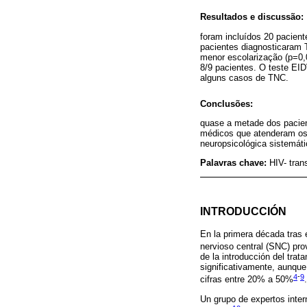
Resultados e discussão:
foram incluídos 20 pacie
pacientes diagnosticaram 
menor escolarização (p=0,
8/9 pacientes. O teste EI
alguns casos de TNC.
Conclusões:
quase a metade dos pacien
médicos que atenderam os 
neuropsicológica sistemát
Palavras chave:
HIV- tra
INTRODUCCIÓN
En la primera década tras 
nervioso central (SNC) pr
de la introducción del tra
significativamente, aunque
4
-
9
cifras entre 20% a 50%
.
Un grupo de expertos intern