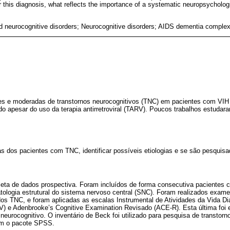
r this diagnosis, what reflects the importance of a systematic neuropsycholo
d neurocognitive disorders; Neurocognitive disorders; AIDS dementia comple
ves e moderadas de transtornos neurocognitivos (TNC) em pacientes com VIH 
o apesar do uso da terapia antirretroviral (TARV). Poucos trabalhos estud
as dos pacientes com TNC, identificar possíveis etiologias e se são pesquisa
leta de dados prospectiva. Foram incluídos de forma consecutiva pacientes 
ologia estrutural do sistema nervoso central (SNC). Foram realizados exame
dos TNC, e foram aplicadas as escalas Instrumental de Atividades da Vida Diá
) e Adenbrooke’s Cognitive Examination Revisado (ACE-R). Esta última foi 
eurocognitivo. O inventário de Beck foi utilizado para pesquisa de transtorno
com o pacote SPSS.