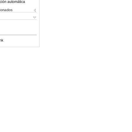
ción automática
cionados
nk