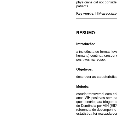
physicians did not conside
patients.
Key words:
HIV-associate
RESUMO:
Introdução:
a incidência de formas le
humana) continua crescend
positivos na regiao.
Objetivos:
descrever as característic
Método:
estudo transversal com co
anos VIH positivos sem pat
questionário para triagem 
de Demência por VIH (EIDV
referencia de desempenho n
estatística foi realizada 