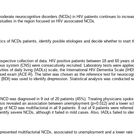
oderate neurocognitive disorders (NCDs) in HIV patients continues to increase 
 studies in the region focused on HIV associated NCDs.
tics of NCDs patients, identify posible etiologies and decide whether to start 
ospective collection of data. HIV positive patients between 18 and 60 years ol
vous system (CNS) were consecutively recruited. Laboratory tests were applied
vities of daily living (IADLs) scale, the International HIV Dementia Scale (IH
sed exam (ACE-R). The latter was chosen as the reference test for neurocog
(BDI) was used to identify drepression. Statistical analysis was conducted
, NCD was diagnosed in 9 out of 20 patients (45%). Treating physicians spoke
lysis revealed an association between unemployment (p=0.012) and a lower sch
y of NCD was multifactorial in all 9 patients. 8 out of 9 patients were referre
ntify severe NCDs, although it failed in mild cases. Also, IADLs failed to id
s presented multifactorial NCDs, associated to unemployment and a lower rate 