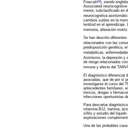
10
Frascati
), siendo englob
Associated neurocognitive 
menor, subclasificado en do
neurocognitiva asintomáti
cambios sutiles en la memor
lentitud en el aprendizaje
memoria, alteración motriz
Se han descrito diferentes
relacionados con las conse
predisposición genética, e
metabólicas, enfermedades 
Asimismo, la depresión y a
de riesgo relacionados con
inmune y efecto del TARV
El diagnóstico diferencial
asociadas, que de por sí p
investigarse el curso del 
antecedentes familiares, 
tóxicos, drogas o fármacos
infecciones oportunistas d
Para descartar diagnóstico
vitamina B12, tiamina, áci
sífilis y estudio del líqui
exploraciones complementa
Una de las probables causa