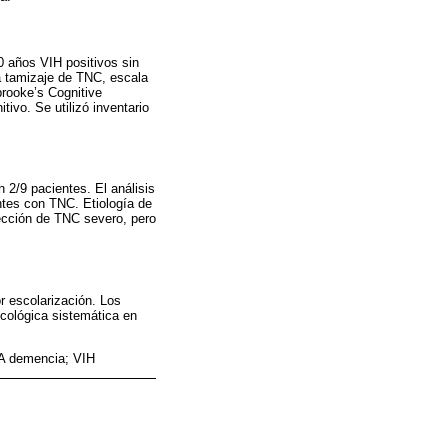
0 años VIH positivos sin
ra tamizaje de TNC, escala
brooke’s Cognitive
vo. Se utilizó inventario
 2/9 pacientes. El análisis
ntes con TNC. Etiología de
tección de TNC severo, pero
r escolarización. Los
icológica sistemática en
DA demencia; VIH