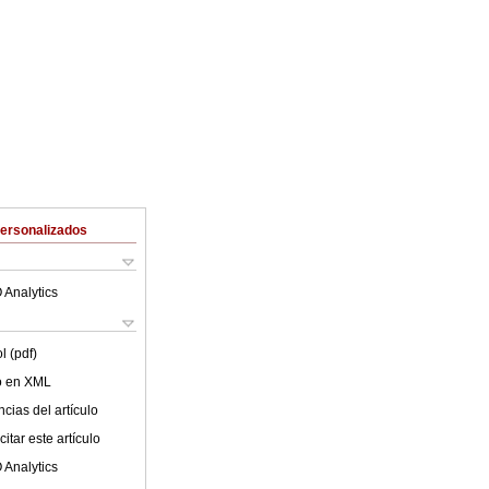
Personalizados
 Analytics
l (pdf)
lo en XML
cias del artículo
itar este artículo
 Analytics