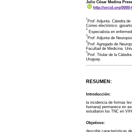
Julio César Medina Pres
http://orcid.org/0000
1
Prof. Adjunta. Cátedra de
Correo electrónico: gpsar
2
Especialista en enfermed
3
Prof. Adjunta de Neuropsi
4
Prof. Agregado de Neurops
Facultad de Medicina. Uni
5
Prof. Titular de la Cáted
Uruguay.
RESUMEN:
Introducción:
la incidencia de formas le
humana) permanece en ascen
estudiaron los TNC en VIH
Objetivos:
describir características d