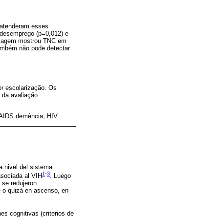
 atenderam esses
 desemprego (p=0,012) e
 triagem mostrou TNC em
também não pode detectar
r escolarização. Os
 da avaliação
o AIDS demência; HIV
a nivel del sistema
1
-
3
asociada al VIH
. Luego
 se redujeron
e o quizá en ascenso, en
es cognitivas (criterios de