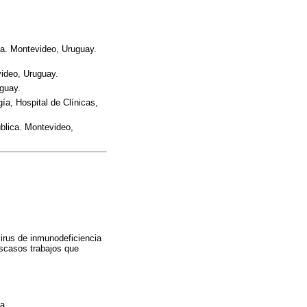
ca. Montevideo, Uruguay.
video, Uruguay.
uguay.
ía, Hospital de Clínicas,
ública. Montevideo,
irus de inmunodeficiencia
escasos trabajos que
a.