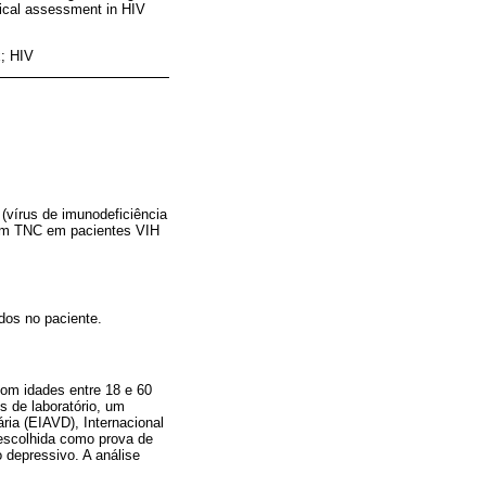
gical assessment in HIV
x; HIV
(vírus de imunodeficiência
aram TNC em pacientes VIH
dos no paciente.
com idades entre 18 e 60
s de laboratório, um
ria (EIAVD), Internacional
escolhida como prova de
 depressivo. A análise