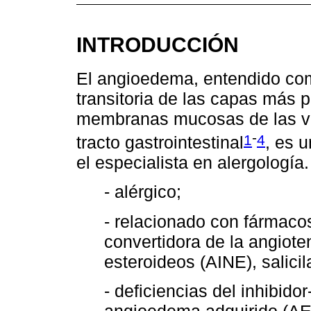
INTRODUCCIÓN
El angioedema, entendido com
transitoria de las capas más p
membranas mucosas de las vía
-
1
4
tracto gastrointestinal
, es 
el especialista en alergología
- alérgico;
- relacionado con fármacos
convertidora de la angiote
esteroideos (AINE), salicil
- deficiencias del inhibid
angioedema adquirido (AE