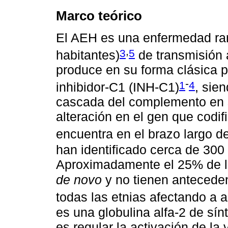
Marco teórico
El AEH es una enfermedad rar
,
3
5
habitantes)
de transmisión
produce en su forma clásica po
-
1
4
inhibidor-C1 (INH-C1)
, sie
cascada del complemento en s
alteración en el gen que codif
encuentra en el brazo largo 
han identificado cerca de 300
Aproximadamente el 25% de l
de novo
y no tienen anteceden
todas las etnias afectando a 
es una globulina alfa-2 de sín
es regular la activación de l