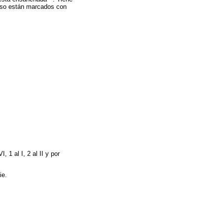
eso están marcados con
, 1 al I, 2 al II y por
ie.