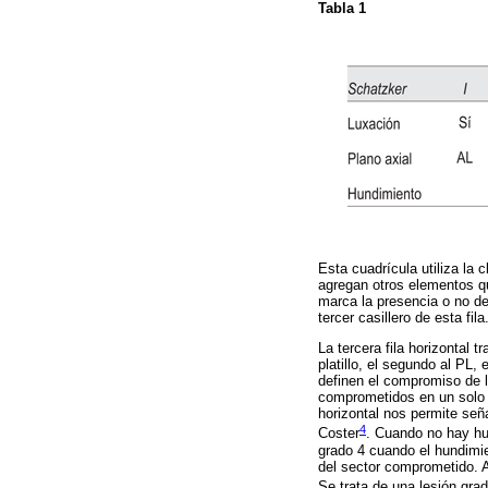
Tabla 1
Esta cuadrícula utiliza la 
agregan otros elementos qu
marca la presencia o no de
tercer casillero de esta fila
La tercera fila horizontal t
platillo, el segundo al PL,
definen el compromiso de 
comprometidos en un solo b
horizontal nos permite seña
4
Coster
. Cuando no hay hu
grado 4 cuando el hundimie
del sector comprometido. 
Se trata de una lesión gra