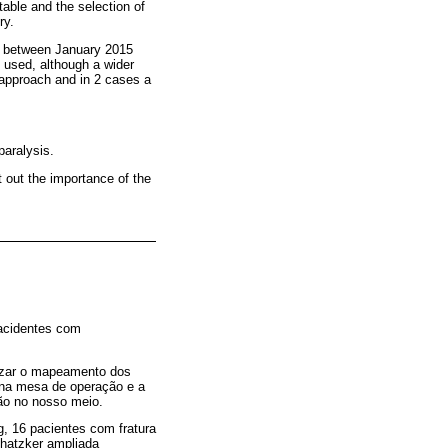
table and the selection of
ry.
ng, between January 2015
 used, although a wider
 approach and in 2 cases a
paralysis.
t out the importance of the
 acidentes com
lizar o mapeamento dos
e na mesa de operação e a
ção no nosso meio.
g, 16 pacientes com fratura
chatzker ampliada