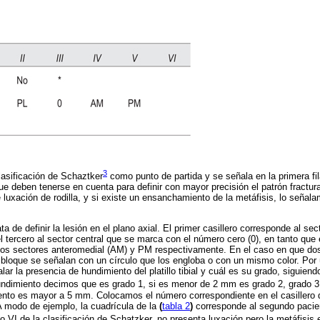
3
clasificación de Schaztker
como punto de partida y se señala en la primera fil
e deben tenerse en cuenta para definir con mayor precisión el patrón fractura
 luxación de rodilla, y si existe un ensanchamiento de la metáfisis, lo señal
.
rata de definir la lesión en el plano axial. El primer casillero corresponde al sec
 el tercero al sector central que se marca con el número cero (0), en tanto que 
los sectores anteromedial (AM) y PM respectivamente. En el caso en que do
loque se señalan con un círculo que los engloba o con un mismo color. Por úl
lar la presencia de hundimiento del platillo tibial y cuál es su grado, siguiend
ndimiento decimos que es grado 1, si es menor de 2 mm es grado 2, grado 3
nto es mayor a 5 mm. Colocamos el número correspondiente en el casillero de
A modo de ejemplo, la cuadrícula de la
(
tabla 2
)
corresponde al segundo pacien
do VI de la clasificación de Schatzker, no presenta luxación pero la metáfisi