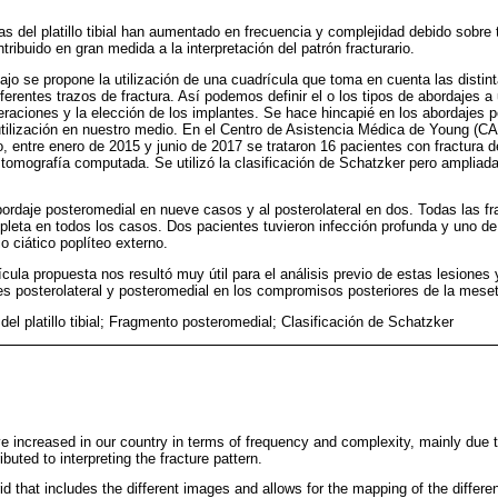
as del platillo tibial han aumentado en frecuencia y complejidad debido sobre
ribuido en gran medida a la interpretación del patrón fracturario.
ajo se propone la utilización de una cuadrícula que toma en cuenta las disti
ferentes trazos de fractura. Así podemos definir el o los tipos de abordajes a ut
raciones y la elección de los implantes. Se hace hincapié en los abordajes 
 utilización en nuestro medio. En el Centro de Asistencia Médica de Young (
entre enero de 2015 y junio de 2017 se trataron 16 pacientes con fractura del 
 tomografía computada. Se utilizó la clasificación de Schatzker pero ampliada
bordaje posteromedial en nueve casos y al posterolateral en dos. Todas las fr
mpleta en todos los casos. Dos pacientes tuvieron infección profunda y uno d
vio ciático poplíteo externo.
cula propuesta nos resultó muy útil para el análisis previo de estas lesiones 
es posterolateral y posteromedial en los compromisos posteriores de la meseta
del platillo tibial; Fragmento posteromedial; Clasificación de Schatzker
ave increased in our country in terms of frequency and complexity, mainly due
buted to interpreting the fracture pattern.
d that includes the different images and allows for the mapping of the different