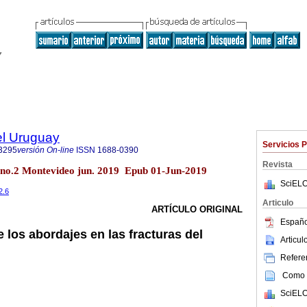
el Uruguay
Servicios 
3295
versión On-line
ISSN
1688-0390
Revista
 no.2 Montevideo jun. 2019 Epub 01-Jun-2019
SciELO
2.6
Articulo
ARTÍCULO ORIGINAL
Españo
 los abordajes en las fracturas del
Articu
Referen
Como c
SciELO