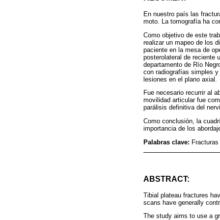
En nuestro país las fractur
moto. La tomografía ha cont
Como objetivo de este trab
realizar un mapeo de los di
paciente en la mesa de ope
posterolateral de reciente
departamento de Río Negro, 
con radiografías simples y
lesiones en el plano axial.
Fue necesario recurrir al a
movilidad articular fue co
parálisis definitiva del ner
Como conclusión, la cuadrí
importancia de los abordaj
Palabras clave:
Fracturas 
ABSTRACT:
Tibial plateau fractures h
scans have generally contri
The study aims to use a gri