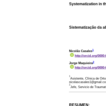
Systematization in th
Sistematização da ab
1
Nicolás Casales
http://orcid.org/0000
2
Jorge Maquieira
http://orcid.org/0000
1
Asistente, Clínica de Ort
nicolascasales1@gmail.c
2
Jefe, Servicio de Trauma
RESUMEN: