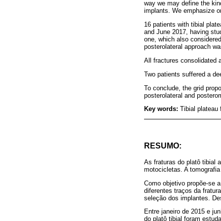
way we may define the kind 
implants. We emphasize on 
16 patients with tibial pla
and June 2017, having stud
one, which also considered
posterolateral approach wa
All fractures consolidated 
Two patients suffered a dee
To conclude, the grid propo
posterolateral and postero
Key words:
Tibial plateau
RESUMO:
As fraturas do platô tibi
motocicletas. A tomografia
Como objetivo propõe-se a 
diferentes traços da fratu
seleção dos implantes. Des
Entre janeiro de 2015 e ju
do platô tibial foram estu