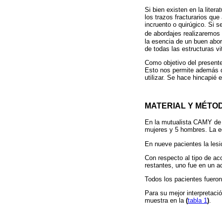
Si bien existen en la litera
los trazos fracturarios que
incruento o quirúgico. Si 
de abordajes realizaremos 
la esencia de un buen abor
de todas las estructuras vi
Como objetivo del presente 
Esto nos permite además de
utilizar. Se hace hincapié 
MATERIAL Y MÉTO
En la mutualista CAMY de Yo
mujeres y 5 hombres. La e
En nueve pacientes la lesió
Con respecto al tipo de ac
restantes, uno fue en un ac
Todos los pacientes fuero
Para su mejor interpretaci
muestra en la
(
tabla 1
)
.