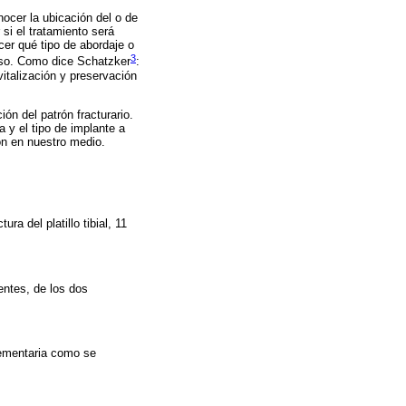
ocer la ubicación del o de
 si el tratamiento será
cer qué tipo de abordaje o
3
toso. Como dice Schatzker
:
italización y preservación
ón del patrón fracturario.
 y el tipo de implante a
ión en nuestro medio.
a del platillo tibial, 11
entes, de los dos
lementaria como se