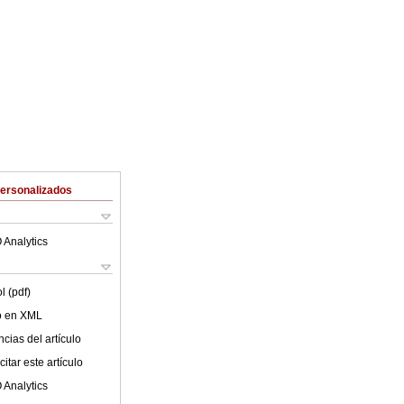
Personalizados
 Analytics
l (pdf)
lo en XML
cias del artículo
itar este artículo
 Analytics