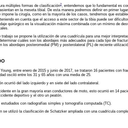
2
tura múltiples formas de clasificación
, entendemos que lo fundamental es con
 asientan en la meseta tibial. De esta manera podremos definir en primer lugar
se impone la cirugía, como en la mayoría de los casos, tendremos que estable
teniendo en cuenta que el acceso a este sector de la tibia puede ser dificul
daje quirúrgico es la visualización máxima combinada con un mínimo de desv
tales.
trabajo se propone la utilización de una cuadrícula para una mejor interpretaci
terminar cuáles son los abordajes más adecuados para cada tipo de fractura
en los abordajes posteromedial (PM) y posterolateral (PL) de reciente utilizac
DO
ung, entre enero de 2015 y junio de 2017, se trataron 16 pacientes con fractur
dad osciló entre los 31 y 65 años con una media de 25.
n ocurrió del lado izquierdo y en siete del lado contralateral.
cidente en la gran mayoría eran conductores de moto, esto ocurrió en 14 paci
cidente deportivo y el otro un peatón.
n estudiados con radiografías simples y tomografía computada (TC).
ón se utilizó la clasificación de Schatzker ampliada con una cuadrícula comp