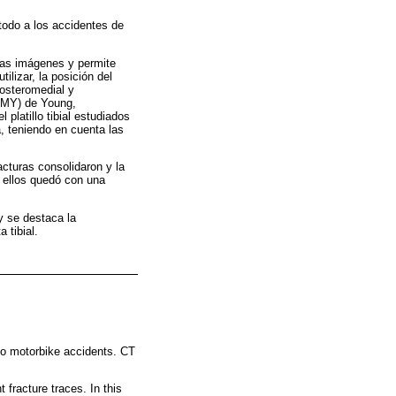
 todo a los accidentes de
ntas imágenes y permite
ilizar, la posición del
posteromedial y
CAMY) de Young,
platillo tibial estudiados
, teniendo en cuenta las
acturas consolidaron y la
e ellos quedó con una
y se destaca la
 tibial.
 to motorbike accidents. CT
 fracture traces. In this