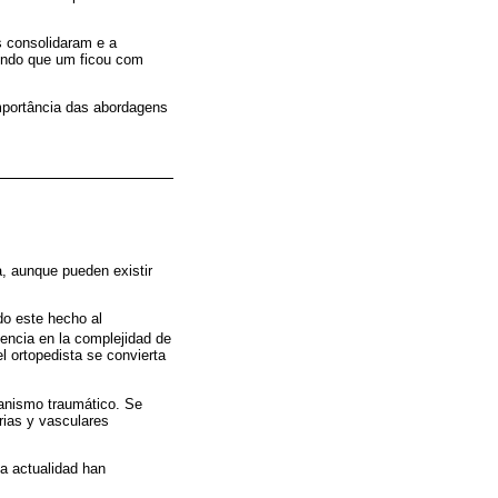
s consolidaram e a
sendo que um ficou com
importância das abordagens
bia, aunque pueden existir
do este hecho al
ncia en la complejidad de
l ortopedista se convierta
anismo traumático. Se
arias y vasculares
a actualidad han