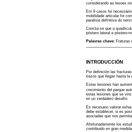
considerando as lesoes no 
Em 9 casos foi necessário 
mobilidade articular foi 
paralisia definitiva do nerv
Conclui-se que a quadricul
póstero lateral e póstero-m
Palavras chave:
Fraturas 
INTRODUCCIÓN
Por definición las fracturas
trazos que llegan hasta la d
Estas lesiones han aument
crecimiento del parque aut
estas lesiones que se vinc
en un verdadero desafío.
Es necesario valorar exha
debe establecer, si es posi
asociadas que nos permitan
Afortunadamente los estud
contribuido en gran medida 