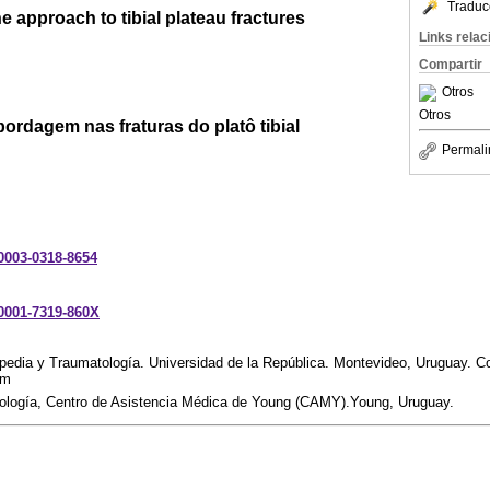
Traduc
e approach to tibial plateau fractures
Links rela
Compartir
Otros
Otros
ordagem nas fraturas do platô tibial
Permali
-0003-0318-8654
-0001-7319-860X
opedia y Traumatología. Universidad de la República. Montevideo, Uruguay. Co
om
tología, Centro de Asistencia Médica de Young (CAMY).Young, Uruguay.