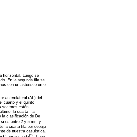
a horizontal. Luego se
rio. En la segunda fila se
amos con un asterisco en el
tor anterolateral (AL) del
el cuarto y el quinto
s sectores estén
timo, la cuarta fila
o la clasificación de De
 si es entre 2 y 5 mm y
 la cuarta fila por debajo
te de nuestra casuística.
(*)
s está ensanchada
. Tiene