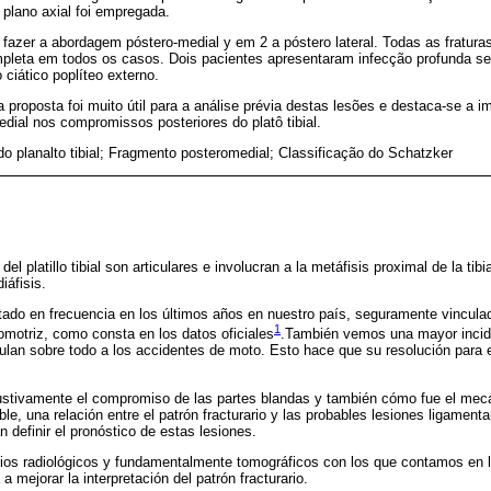
plano axial foi empregada.
fazer a abordagem póstero-medial y em 2 a póstero lateral. Todas as fratura
completa em todos os casos. Dois pacientes apresentaram infecção profunda 
o ciático poplíteo externo.
a proposta foi muito útil para a análise prévia destas lesões e destaca-se a 
edial nos compromissos posteriores do platô tibial.
do planalto tibial; Fragmento posteromedial; Classificação do Schatzker
 del platillo tibial son articulares e involucran a la metáfisis proximal de la ti
iáfisis.
ado en frecuencia en los últimos años en nuestro país, seguramente vincula
1
omotriz, como consta en los datos oficiales
.También vemos una mayor incide
ulan sobre todo a los accidentes de moto. Esto hace que su resolución para e
ustivamente el compromiso de las partes blandas y también cómo fue el mec
ble, una relación entre el patrón fracturario y las probables lesiones ligament
 definir el pronóstico de estas lesiones.
ios radiológicos y fundamentalmente tomográficos con los que contamos en l
a mejorar la interpretación del patrón fracturario.