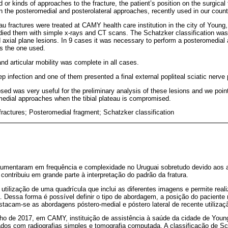
or kinds of approaches to the fracture, the patient’s position on the surgical 
the posteromedial and posterolateral approaches, recently used in our count
teau fractures were treated at CAMY health care institution in the city of You
ied them with simple x-rays and CT scans. The Schatzker classification was
 axial plane lesions. In 9 cases it was necessary to perform a posteromedial
s the one used.
and articular mobility was complete in all cases.
p infection and one of them presented a final external popliteal sciatic nerve 
sed was very useful for the preliminary analysis of these lesions and we poin
medial approaches when the tibial plateau is compromised.
 fractures; Posteromedial fragment; Schatzker classification
al aumentaram em frequência e complexidade no Uruguai sobretudo devido aos
 contribuiu em grande parte à interpretação do padrão da fratura.
utilização de uma quadrícula que inclui as diferentes imagens e permite rea
ra. Dessa forma é possível definir o tipo de abordagem, a posição do pacient
tacam-se as abordagens póstero-medial e póstero lateral de recente utiliza
nho de 2017, em CAMY, instituição de assistência à saúde da cidade de Youn
dados com radiografias simples e tomografia computada. A classificação de S