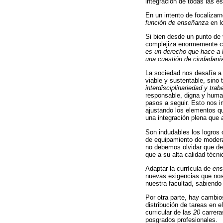
integración de todas las es
En un intento de focalizar
función de enseñanza
en l
Si bien desde un punto de 
complejiza enormemente c
es un derecho que hace a l
una cuestión de ciudadaní
La sociedad nos desafía a a
viable y sustentable, sino
interdisciplinariedad y trab
responsable, digna y human
pasos a seguir. Esto nos i
ajustando los elementos q
una integración plena que 
Son indudables los logros 
de equipamiento de moderad
no debemos olvidar que de
que a su alta calidad técn
Adaptar la currícula de
ens
nuevas exigencias que nos 
nuestra facultad, sabiendo
Por otra parte, hay cambio
distribución de tareas en 
curricular de las
20
carrera
posgrados profesionales.