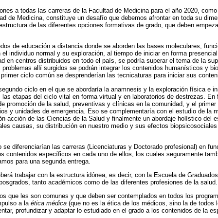
cciones a todas las carreras de la Facultad de Medicina para el año 2020, com
tad de Medicina, constituye un desafío que debemos afrontar en toda su dime
estructura de las diferentes opciones formativas de grado, que deben empez
dos de educación a distancia donde se aborden las bases moleculares, funci
el individuo normal y su exploración, al tiempo de iniciar en forma presencia
d en centros distribuidos en todo el país, se podría superar el tema de la su
s problemas allí surgidos se podrán integrar los contenidos humanísticos y bi
e primer ciclo común se desprenderían las tecnicaturas para iniciar sus conten
segundo ciclo en el que se abordaría la anamnesis y la exploración física e i
as etapas del ciclo vital en forma virtual y en laboratorios de destrezas. En
de promoción de la salud, preventivas y clínicas en la comunidad, y el primer
cios y unidades de emergencia. Eso se complementaría con el estudio de la 
ón-acción de las Ciencias de la Salud y finalmente un abordaje holístico del e
les causas, su distribución en nuestro medio y sus efectos biopsicosociales
lo se diferenciarían las carreras (Licenciaturas y Doctorado profesional) en f
os contenidos específicos en cada uno de ellos, los cuales seguramente tam
jamos para una segunda entrega.
erá trabajar con la estructura idónea, es decir, con la Escuela de Graduados 
e posgrados, tanto académicos como de las diferentes profesiones de la salud.
os que les son comunes y que deben ser contemplados en todos los program
mpulso a la
ética médica
(que no es la ética de los médicos, sino la de todos l
ar, profundizar y adaptar lo estudiado en el grado a los contenidos de la es