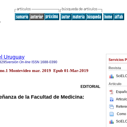
el Uruguay
Servicios 
3295
versión On-line
ISSN
1688-0390
Revista
5 no.1 Montevideo mar. 2019 Epub 01-Mar-2019
SciELO
Articulo
EDITORIAL
Españo
eñanza de la Facultad de Medicina:
Articu
Referen
Como c
SciELO