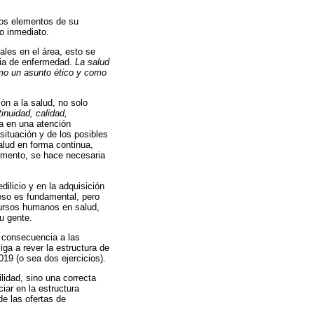
unos elementos de su
o inmediato.
ales en el área, esto se
ia de enfermedad.
La salud
omo un asunto ético y como
ón a la salud, no solo
tinuidad, calidad,
da en una atención
situación y de los posibles
alud en forma continua,
omento, se hace necesaria
ilicio y en la adquisición
eso es fundamental, pero
cursos humanos en salud,
u gente.
n consecuencia a las
ga a rever la estructura de
19 (o sea dos ejercicios).
lidad, sino una correcta
iar en la estructura
de las ofertas de