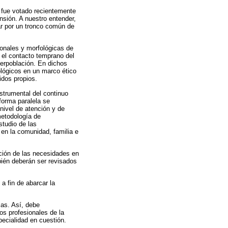
o fue votado recientemente
nsión. A nuestro entender,
ar por un tronco común de
onales y morfológicas de
l el contacto temprano del
perpoblación. En dichos
ológicos en un marco ético
idos propios.
nstrumental del continuo
 forma paralela se
 nivel de atención y de
metodología de
studio de las
 en la comunidad, familia e
unción de las necesidades en
bién deberán ser revisados
a fin de abarcar la
as. Así, debe
os profesionales de la
pecialidad en cuestión.