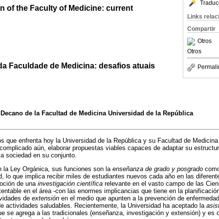
Traduc
n of the Faculty of Medicine: current
Links rela
Compartir
Otros
Otros
da Faculdade de Medicina: desafios atuais
Permali
 Decano de la Facultad de Medicina Universidad de la República
fíos que enfrenta hoy la Universidad de la República y su Facultad de Medicin
 complicado aún, elaborar propuestas viables capaces de adaptar su estructur
la sociedad en su conjunto.
 la Ley Orgánica, sus funciones son la
enseñanza de grado y posgrado
como 
 lo que implica recibir miles de estudiantes nuevos cada año en las diferente
moción de una
investigación científica
relevante en el vasto campo de las Cien
tentable en el área -con las enormes implicancias que tiene en la planificaci
tividades de
extensión
en el medio que apunten a la prevención de enfermedade
 de actividades saludables. Recientemente, la Universidad ha aceptado la
asis
ue se agrega a las tradicionales (enseñanza, investigación y extensión) y es 