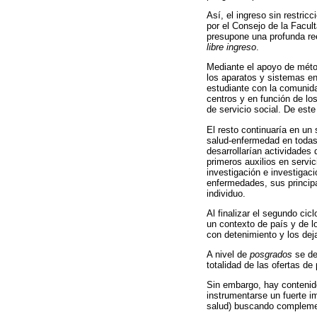
Así, el ingreso sin restri
por el Consejo de la Facul
presupone una profunda re
libre ingreso
.
Mediante el apoyo de méto
los aparatos y sistemas en 
estudiante con la comunida
centros y en función de lo
de servicio social. De est
El resto continuaría en un 
salud-enfermedad en todas l
desarrollarían actividades 
primeros auxilios en servi
investigación e investigaci
enfermedades, sus principa
individuo.
Al finalizar el segundo cic
un contexto de país y de l
con detenimiento y los de
A nivel de
posgrados
se deb
totalidad de las ofertas d
Sin embargo, hay contenid
instrumentarse un fuerte i
salud) buscando complement