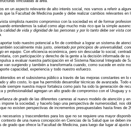
tructuras vinculadas al área.
nos en un aspecto relevante de alto interés social, nos vamos a referir a alg
os que la Facultad de Medicina puede y debe realizar cambios relevantes en l
vista simplista nuestro compromiso con la sociedad es el de formar profesion
uando entendemos la salud como algo mucho más rico que la simple ausenc
a calidad de vida y dignidad de las personas y por lo tanto debe ser vista c
a
.
portar todo nuestro potencial a fin de contribuir a lograr un sistema de atenci
 también socialmente más justo,
orientado por principios de universalidad, con
ajo en equipo.
Con eficiencia económica, pero sin descuidar lo social, centra
itaria, con participación y derecho de la gente a la decisión informada de su 
mpulsa a evaluar nuestra participación en el Sistema Nacional Integrado de S
ue van surgiendo y también a transformarla cuando, como sucede en este m
aporte capacidad, experiencia y todo nuestro esfuerzo.
obtenidos en el subsistema público a través de las mejoras constantes en lo ed
o y alto costo, lo que ha permitido desarrollar técnicas de avanzada. Todo 
sde siempre nuestra mayor fortaleza como país ha sido la generación de re
ica y profesionalidad agregan un alto grado de compromiso con el Uruguay y s
eñanza de grado
de las diferentes carreras al nuevo modelo de atención y e
impone la sociedad, y hacerlo bajo una perspectiva de numerosidad, nos obli
 que no existen perspectivas de incrementos presupuestales hasta fines de 20
s necesarios y trascendentes para los que no se requiere una mayor disponibi
el contexto de una nueva concepción en Ciencias de la Salud que se deben inic
s de grado que ofrece la Facultad de Medicina, para luego dar lugar al ajuste 