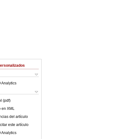
Personalizados
 Analytics
l (pdf)
lo en XML
cias del artículo
itar este artículo
 Analytics