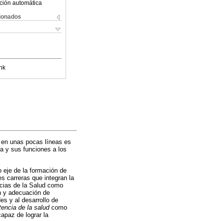
ción automática
cionados
nk
a en unas pocas líneas es
a y sus funciones a los
eje de la formación de
s carreras que integran la
cias de la Salud como
ón y adecuación de
s y al desarrollo de
tencia de la salud
como
capaz de lograr la