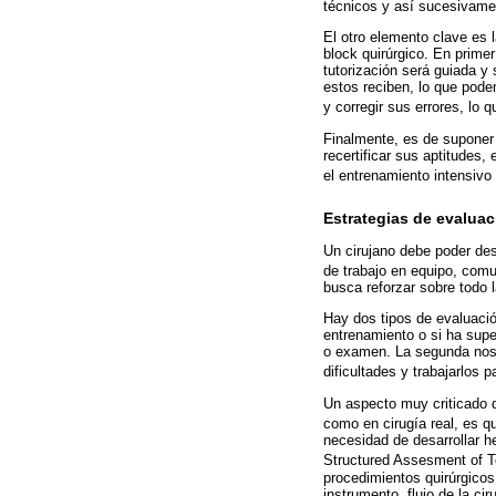
técnicos y así sucesivame
El otro elemento clave es 
block quirúrgico. En prime
tutorización será guiada y
estos reciben, lo que pode
y corregir sus errores, lo
Finalmente, es de suponer 
recertificar sus aptitudes
el entrenamiento intensivo
Estrategias de evalua
Un cirujano debe poder des
de trabajo en equipo, comu
busca reforzar sobre todo 
Hay dos tipos de evaluaci
entrenamiento o si ha supe
o examen. La segunda nos d
dificultades y trabajarlos p
Un aspecto muy criticado d
como en cirugía real, es q
necesidad de desarrollar 
Structured Assesment of Te
procedimientos quirúrgicos
instrumento, flujo de la ci