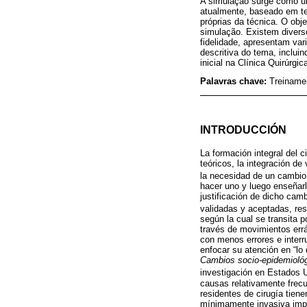
A simulação surge como um
atualmente, baseado em te
próprias da técnica. O obje
simulação. Existem diver
fidelidade, apresentam var
descritiva do tema, inclui
inicial na Clínica Quirúrgic
Palavras chave:
Treinamen
INTRODUCCIÓN
La formación integral del 
teóricos, la integración de
la necesidad de un cambio
hacer uno y luego enseñarl
justificación de dicho cam
validadas y aceptadas, res
según la cual se transita p
través de movimientos errát
con menos errores e interru
enfocar su atención en “lo 
Cambios socio-epidemiológ
investigación en Estados 
causas relativamente frec
residentes de cirugía tiene
mínimamente invasiva impl