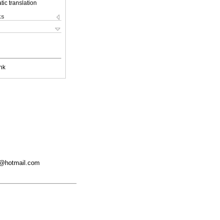
ic translation
ks
nk
01@hotmail.com