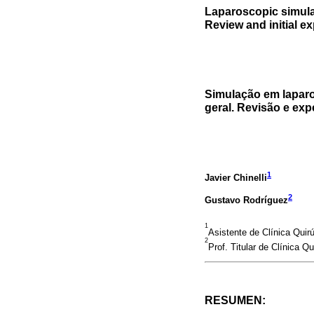
Laparoscopic simulat
Review and initial e
Simulação em laparo
geral. Revisão e expe
1
Javier Chinelli
2
Gustavo Rodríguez
1
Asistente de Clínica Quir
2
Prof. Titular de Clínica Q
RESUMEN: