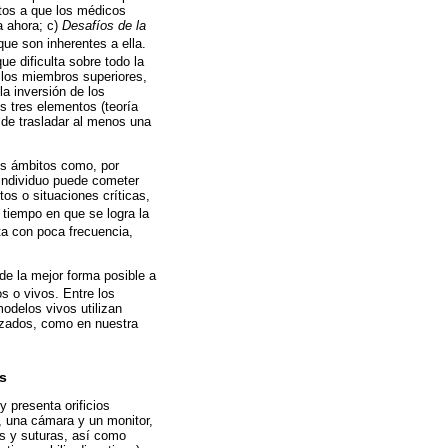
ntos a que los médicos
a ahora; c)
Desafíos de la
que son inherentes a ella.
que dificulta sobre todo la
 los miembros superiores,
la inversión de los
s tres elementos (teoría
 de trasladar al menos una
os ámbitos como, por
l individuo puede cometer
tos o situaciones críticas,
l tiempo en que se logra la
nta con poca frecuencia,
de la mejor forma posible a
s o vivos. Entre los
modelos vivos utilizan
lizados, como en nuestra
s
 presenta orificios
n, una cámara y un monitor,
as y suturas, así como