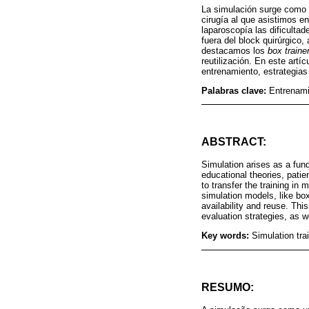
La simulación surge como 
cirugía al que asistimos e
laparoscopía las dificultad
fuera del block quirúrgico,
destacamos los
box traine
reutilización. En este art
entrenamiento, estrategias 
Palabras clave:
Entrenami
ABSTRACT:
Simulation arises as a fund
educational theories, patie
to transfer the training in 
simulation models, like box
availability and reuse. Thi
evaluation strategies, as we
Key words:
Simulation tra
RESUMO: