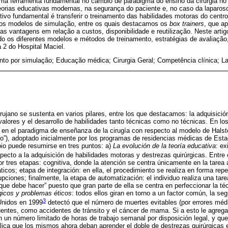
a ferramenta fundamental no cambio de paradigma do ensino da cirurgia no
orias educativas modernas, na segurança do paciente e, no caso da laparosc
tivo fundamental é transferir o treinamento das habilidades motoras do centro 
sos modelos de simulação, entre os quais destacamos os
box trainers
, que a
ias vantagens em relação a custos, disponibilidade e reutilização. Neste art
ndo os diferentes modelos e métodos de treinamento, estratégias de avaliaçã
a 2 do Hospital Maciel.
to por simulação; Educação médica; Cirurgia Geral; Competência clínica; L
cirujano se sustenta en varios pilares, entre los que destacamos: la adquisici
 valores y el desarrollo de habilidades tanto técnicas como no técnicas. En l
 en el paradigma de enseñanza de la cirugía con respecto al modelo de Halst
o”), adoptado inicialmente por los programas de residencias médicas de Est
bio puede resumirse en tres puntos: a)
La evolución de la teoría educativa
: ex
pecto a la adquisición de habilidades motoras y destrezas quirúrgicas. Entre e
or tres etapas: cognitiva, donde la atención se centra únicamente en la tarea 
icos; etapa de integración: en ella, el procedimiento se realiza en forma repeti
pciones; finalmente, la etapa de automatización: el individuo realiza una tarea
que debe hacer” puesto que gran parte de ella se centra en perfeccionar la té
icos y problemas éticos
: todos ellos giran en torno a un factor común, la se
3
Unidos en 1999
detectó que el número de muertes evitables (por errores médi
uentes, como accidentes de tránsito y el cáncer de mama. Si a esto le agreg
n un número limitado de horas de trabajo semanal por disposición legal, y que 
ica que los mismos ahora deban aprender el doble de destrezas quirúrgicas 