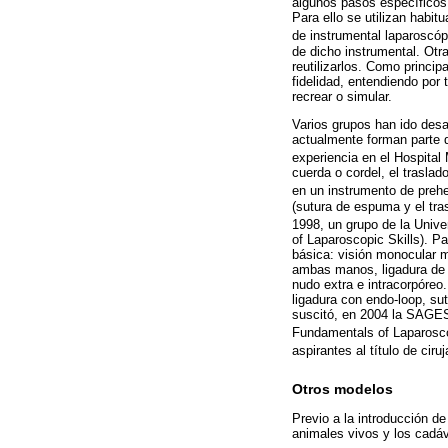
algunos pasos específicos 
Para ello se utilizan habi
de instrumental laparoscó
de dicho instrumental. Otra
reutilizarlos. Como princi
fidelidad, entendiendo por 
recrear o simular.
Varios grupos han ido desa
actualmente forman parte d
experiencia en el Hospital
cuerda o cordel, el trasla
en un instrumento de prehe
(sutura de espuma y el tr
1998, un grupo de la Unive
of Laparoscopic Skills). P
básica: visión monocular m
ambas manos, ligadura de e
nudo extra e intracorpóreo.
ligadura con endo-loop, sut
suscitó, en 2004 la SAGES
Fundamentals of Laparosc
aspirantes al título de cir
Otros modelos
Previo a la introducción d
animales vivos y los cadá