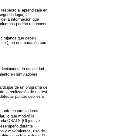
n respecto al aprendizaje en
segundo lugar, la
d de la información que
os alumnos podrán reconocer
 cirujanos que deben
ctice”), en comparación con
 decisiones, la capacidad
miento en simuladores
articipar de un programa de
e la realización de un test
detectar puntos débiles o
, tanto en simuladores
dar, lo que motivó la
inada OSATS (Objective
 desempeño durante
mpo y movimientos, uso de
lifica con tres valores (1,