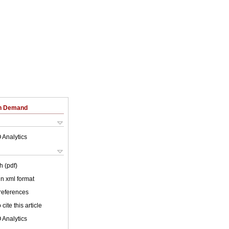
on Demand
 Analytics
h (pdf)
 in xml format
 references
cite this article
 Analytics