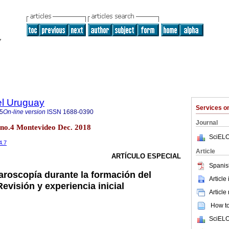
el Uruguay
Services 
5
On-line version
ISSN
1688-0390
Journal
 no.4 Montevideo Dec. 2018
SciELO
4.7
Article
ARTÍCULO ESPECIAL
Spanis
aroscopía durante la formación del
Article
Revisión y experiencia inicial
Article
How to 
SciELO