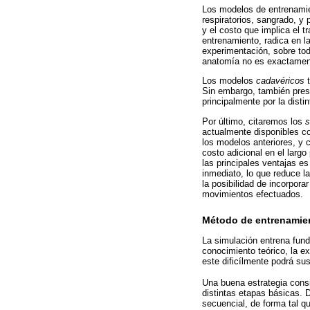
Los modelos de entrenami
respiratorios, sangrado, y
y el costo que implica el t
entrenamiento, radica en l
experimentación, sobre to
anatomía no es exactament
Los modelos
cadavéricos
t
Sin embargo, también prese
principalmente por la disti
Por último, citaremos los
s
actualmente disponibles c
los modelos anteriores, y 
costo adicional en el larg
las principales ventajas e
inmediato, lo que reduce 
la posibilidad de incorpora
movimientos efectuados.
Método de entrenamie
La simulación entrena fund
conocimiento teórico, la ex
este dificílmente podrá sus
Una buena estrategia cons
distintas etapas básicas.
secuencial, de forma tal q