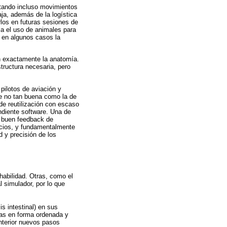
entando incluso movimientos
aja, además de la logística
rlos en futuras sesiones de
la el uso de animales para
 en algunos casos la
en exactamente la anatomía.
tructura necesaria, pero
pilotos de aviación y
e no tan buena como la de
de reutilización con escaso
ndiente software. Una de
n buen feedback de
icios, y fundamentalmente
d y precisión de los
habilidad. Otras, como el
l simulador, por lo que
s intestinal) en sus
pas en forma ordenada y
nterior nuevos pasos