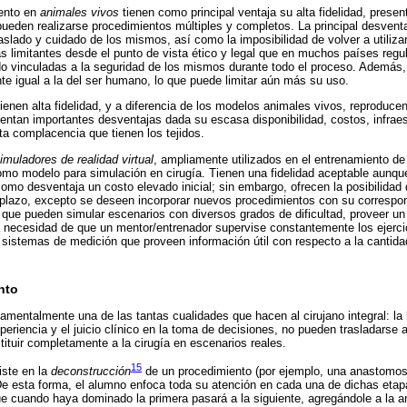
ento en
animales vivos
tienen como principal ventaja su alta fidelidad, pres
 pueden realizarse procedimientos múltiples y completos. La principal desvent
raslado y cuidado de los mismos, así como la imposibilidad de volver a utiliza
as limitantes desde el punto de vista ético y legal que en muchos países regu
do vinculadas a la seguridad de los mismos durante todo el proceso. Además,
e igual a la del ser humano, lo que puede limitar aún más su uso.
ienen alta fidelidad, y a diferencia de los modelos animales vivos, reproduc
ntan importantes desventajas dada su escasa disponibilidad, costos, infraes
nta complacencia que tienen los tejidos.
imuladores de realidad virtual
, ampliamente utilizados en el entrenamiento de 
omo modelo para simulación en cirugía. Tienen una fidelidad aceptable aunqu
como desventaja un costo elevado inicial; sin embargo, ofrecen la posibilidad 
o plazo, excepto se deseen incorporar nuevos procedimientos con su correspo
s que pueden simular escenarios con diversos grados de dificultad, proveer u
la necesidad de que un mentor/entrenador supervise constantemente los ejerc
r sistemas de medición que proveen información útil con respecto a la cantida
nto
amentalmente una de las tantas cualidades que hacen al cirujano integral: la 
periencia y el juicio clínico en la toma de decisiones, no pueden trasladarse a
tituir completamente a la cirugía en escenarios reales.
15
iste en la
deconstrucción
de un procedimiento (por ejemplo, una anastomosi
 De esta forma, el alumno enfoca toda su atención en cada una de dichas eta
ue cuando haya dominado la primera pasará a la siguiente, agregándole a la a