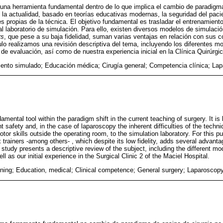
una herramienta fundamental dentro de lo que implica el cambio de paradigm
n la actualidad, basado en teorías educativas modernas, la seguridad del paci
es propias de la técnica. El objetivo fundamental es trasladar el entrenamien
 al laboratorio de simulación. Para ello, existen diversos modelos de simulació
rs
, que pese a su baja fidelidad, suman varias ventajas en relación con sus co
ículo realizamos una revisión descriptiva del tema, incluyendo los diferentes 
de evaluación, así como de nuestra experiencia inicial en la Clínica Quirúrgic
ento simulado; Educación médica; Cirugía general; Competencia clínica; La
amental tool within the paradigm shift in the current teaching of surgery. It 
nt safety and, in the case of laparoscopy the inherent difficulties of the techn
motor skills outside the operating room, to the simulation laboratory. For this p
 trainers -among others- , which despite its low fidelity, adds several advantage
s study presents a descriptive review of the subject, including the different m
ll as our initial experience in the Surgical Clinic 2 of the Maciel Hospital.
ining; Education, medical; Clinical competence; General surgery; Laparoscop