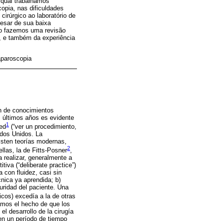
 qual trabalhamos
opia, nas dificuldades
cirúrgico ao laboratório de
pesar de sua baixa
igo fazemos uma revisão
o, e também da experiência
aparoscopia
ón de conocimientos
os últimos años es evidente
1
ed
(“ver un procedimiento,
ados Unidos. La
isten teorías modernas,
2
llas, la de Fitts-Posner
,
a realizar, generalmente a
tiva (“deliberate practice”)
 con fluidez, casi sin
cnica ya aprendida; b)
guridad del paciente. Una
cos) excedía a la de otras
amos el hecho de que los
el desarrollo de la cirugía
en un período de tiempo