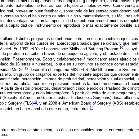
de procedimientos laparoscópicos complejos (por ejemplo, anastomosis digest
tualmente materiales inertes, así como tejidos animales ex vivo. Como ventaja,
pico real, provee un buen feedback, sobre todo de las sensaciones denominad
s ventajas son el bajo costo de adquisición y mantenimiento, su fácil traslado
pales desventajas se citan la imposibilidad de entrenar procedimientos complet
tal la capacidad del instrumento de reproducir lo más exactamente posible la 
rrollado distintos programas de entrenamiento con sus respectivos ejercicios
e la mayoría de los cursos de laparoscopía básica que se dictan, y que hemo
10
 Maciel. En 1992, el Yale Laparoscopic Skills and Suturing Program
incluyó t
do de porotos a un cubo a través de un pequeño agujero, y el traslado de cili
11
nsión. Posteriormente, Scott y colaboradores
modificaron estos ejercicios 
aslado de 16 letras y números), lo que en su conjunto se conoce como estaci
12
rsidad Mc Gill
desarrolló el programa MISTELS (McGill Inanimate System fo
ara ello, un grupo de cirujanos expertos definió siete aspectos que debían ent
agnificada, percepción limitada de profundidad, percepción visual-espacial,
structura tubular, cortar con precisión mientras la mano no dominante traccio
 A partir de estos preceptos, desarrollaron cinco ejercicios: traslado de cilindr
ura extracorpórea y nudo intracorpóreo. A partir del éxito de este programa y
 (Society of American Gastrointestinal Endoscopic Surgeons) desarrolló su 
13
opic Surgery (FLS)
, y en 2008 el American Board of Surgery (ABS) establec
14
ujano debían haber aprobado este curso, entre otros
.
e otros modelos de simulación, los únicos disponibles para el entrenamiento e
veres.