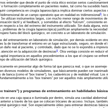
mos entender que desde el punto de vista ético existan serios cuestionamie
” o formación completamente en pacientes reales, tal como ha sucedido hast
quirir competencia en cirugía laparoscópica implica dominar ciertos aspectos 
5
n bidimensional de un campo operatorio que en realidad es tridimensional
, lo 
. Se utilizan instrumentos largos, con mucho menor rango de movimientos de
ensación táctil y el feedback, y sometidos al efecto “fulcrum”, consistente en 
 respecto a los del extremo del instrumento utilizado. Sin duda alguna, esto
as, problemas de la cirugía laparoscópica) justifican ampliamente la necesidad
irujano fuera del block quirúrgico, en concreto a un laboratorio de simulación.
s del entrenamiento en laboratorio de simulación, por demás evidente en otr
 es la de transformar el entorno en un lugar estructurado, seguro, en donde e
un daño real al paciente, y controlado, dado que no se lo expondrá a imprevis
6
a atención en la adquisición de destrezas
. Otra ventaja consiste en reducir e
capital importancia en aquellos procedimientos a los que el cirujano se enfre
po de utilización del block quirúrgico.
icamente en presentar algo de forma tal que parezca real, o que se asemeje 
sten diversos modelos de simuladores, que básicamente pueden ser inanimado
de banca (como el “box trainer”), los cadavéricos y de realidad virtual. Los 
fundamentalmente a los “box trainers” por ser aquellos más ampliamente uti
x trainers”) y programas de entrenamiento en habilidades básica
iste en una caja opaca e iluminada por dentro, simula una cavidad abdominal y
 anterior a través de los que se colocan trócares de acceso. Incluye, tambié
ental quirúrgico real. Son especialmente útiles para entrenar destrezas básic