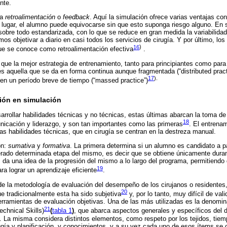
nte.
la
retroalimentación
o
feedback
. Aquí la simulación ofrece varias ventajas co
r lugar, el alumno puede equivocarse sin que esto suponga riesgo alguno. En 
 sobre todo estandarizada, con lo que se reduce en gran medida la variabilida
mos objetivar a diario en casi todos los servicios de cirugía. Y por último, l
16
)
 que se conoce como retroalimentación efectiva
.
que la mejor estrategia de entrenamiento, tanto para principiantes como para
, es aquella que se da en forma continua aunque fragmentada (“distributed pra
17
).
 en un período breve de tiempo (“massed practice”)
ción en simulación
arrollar habilidades técnicas y no técnicas, estas últimas abarcan la toma de
18
nicación y liderazgo, y son tan importantes como las primeras
. El entrena
las habilidades técnicas, que en cirugía se centran en la destreza manual.
ón:
sumativa
y
formativa
. La primera determina si un alumno es candidato a p
rado determinada etapa del mismo, es decir que se obtiene únicamente durant
a una idea de la progresión del mismo a lo largo del programa, permitiendo 
19
ara lograr un aprendizaje eficiente
.
e la metodología de evaluación del desempeño de los cirujanos o residentes
20
ue tradicionalmente esta ha sido subjetiva
y, por lo tanto, muy difícil de vali
herramientas de evaluación objetivas. Una de las más utilizadas es la denom
21
chnical Skills)
(
tabla 1
)
, que abarca aspectos generales y específicos del
. La misma considera distintos elementos, como respeto por los tejidos, tie
rugía y planificación, y conocimientos, y a su vez cada uno de esos ítems se ca