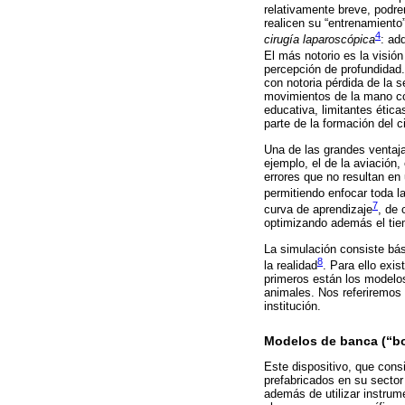
relativamente breve, podre
realicen su “entrenamiento
4
cirugía laparoscópica
: ad
El más notorio es la visió
percepción de profundidad
con notoria pérdida de la s
movimientos de la mano con
educativa, limitantes étic
parte de la formación del c
Una de las grandes ventaja
ejemplo, el de la aviación,
errores que no resultan en 
permitiendo enfocar toda l
7
curva de aprendizaje
, de 
optimizando además el tiem
La simulación consiste bás
8
la realidad
. Para ello exi
primeros están los modelos 
animales. Nos referiremos 
institución.
Modelos de banca (“bo
Este dispositivo, que cons
prefabricados en su sector
además de utilizar instrum