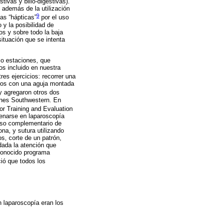
ivas y bilio-digestivas).
 además de la utilización
9
as “hápticas”
por el uso
 y la posibilidad de
os y sobre todo la baja
situación que se intenta
 o estaciones, que
s incluido en nuestra
res ejercicios: recorrer una
ndros con una aguja montada
y agregaron otros dos
ones Southwestern. En
r Training and Evaluation
renarse en laparoscopía
 uso complementario de
na, y sutura utilizando
os, corte de un patrón,
 dada la atención que
conocido programa
ió que todos los
n laparoscopía eran los