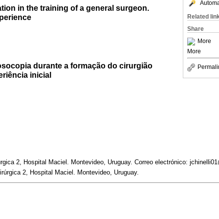
Automat
ion in the training of a general surgeon.
xperience
Related lin
Share
More
More
socopia durante a formação do cirurgião
Permali
riência inicial
úrgica 2, Hospital Maciel. Montevideo, Uruguay. Correo electrónico: jchinelli
uirúrgica 2, Hospital Maciel. Montevideo, Uruguay.