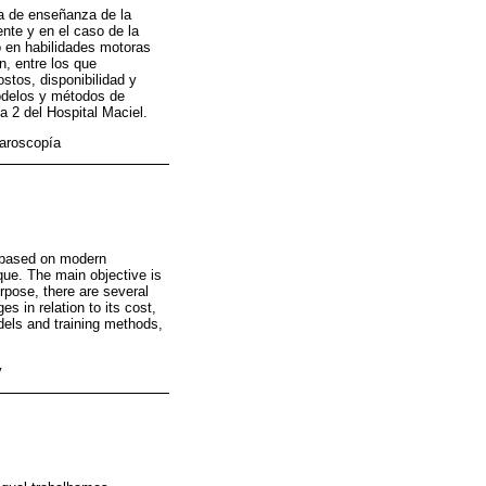
a de enseñanza de la
ente y en el caso de la
to en habilidades motoras
n, entre los que
stos, disponibilidad y
modelos y métodos de
a 2 del Hospital Maciel.
paroscopía
is based on modern
ique. The main objective is
urpose, there are several
s in relation to its cost,
odels and training methods,
y