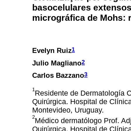
basocelulares extensos
micrográfica de Mohs: r
1
Evelyn Ruiz
2
Julio Magliano
3
Carlos Bazzano
1
Residente de Dermatología 
Quirúrgica. Hospital de Clínic
Montevideo, Uruguay.
2
Médico dermatólogo Prof. Ad
Quirúrgica. Hospital de Clínic