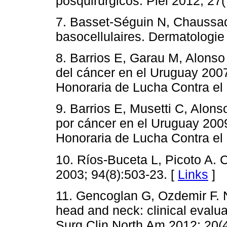
posquirúrgicos. Piel 2012; 27(
7. Basset-Séguin N, Chaussa
basocellulaires. Dermatologie
8. Barrios E, Garau M, Alonso 
del cáncer en el Uruguay 200
Honoraria de Lucha Contra el 
9. Barrios E, Musetti C, Alon
por cáncer en el Uruguay 200
Honoraria de Lucha Contra el
10. Ríos-Buceta L, Picoto A. 
2003; 94(8):503-23. [
Links
]
11. Gencoglan G, Ozdemir F. 
head and neck: clinical evalua
Surg Clin North Am 2012; 20(4