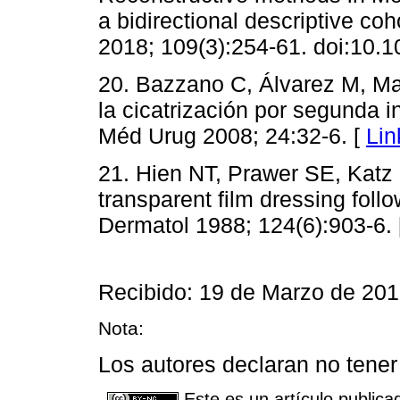
a bidirectional descriptive coh
2018; 109(3):254-61. doi:10.1
20. Bazzano C, Álvarez M, Mar
la cicatrización por segunda i
Méd Urug 2008; 24:32-6. [
Lin
21. Hien NT, Prawer SE, Katz 
transparent film dressing fol
Dermatol 1988; 124(6):903-6.
Recibido: 19 de Marzo de 201
Nota:
Los autores declaran no tener 
Este es un artículo publica