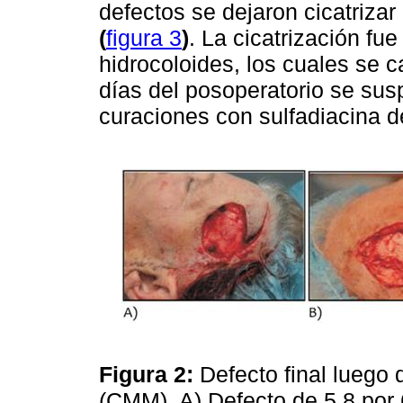
defectos se dejaron cicatriza
(
figura 3
)
. La cicatrización fu
hidrocoloides, los cuales se
días del posoperatorio se sus
curaciones con sulfadiacina d
Figura 2:
Defecto final luego
(CMM). A) Defecto de 5,8 por 