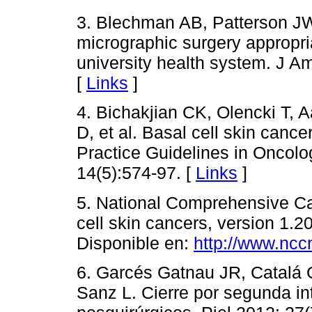
3. Blechman AB, Patterson JW
micrographic surgery appropria
university health system. J A
[
Links
]
4. Bichakjian CK, Olencki T, 
D, et al. Basal cell skin canc
Practice Guidelines in Oncol
14(5):574-97. [
Links
]
5. National Comprehensive Ca
cell skin cancers, version 1.
Disponible en:
http://www.ncc
6. Garcés Gatnau JR, Catalá 
Sanz L. Cierre por segunda i