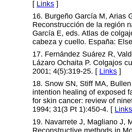
[
Links
]
16. Burgeño García M, Arias G
Reconstrucción de la región 
García E, eds. Atlas de colgaj
cabeza y cuello. España: Else
17. Fernández Suárez R, Vald
Lázaro Ochaita P. Colgajos c
2001; 4(5):319-25. [
Links
]
18. Snow SN, Stiff MA, Bulle
intention healing of exposed f
for skin cancer: review of ni
1994; 31(3 Pt 1):450-4. [
Link
19. Navarrete J, Magliano J, 
Reconstructive methods in Mo