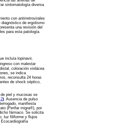
encia las arterias de
ar sintomatología diversa
ento con antirretrovirales
ó diagnóstico de ergotismo
presenta una revisión del
les para esta patología.
 incluía lopinavir,
 ingreso con malestar
istal, coloración violácea
ones, se indica
bros, reconsulta 24 horas
anteo de shock séptico,
l de piel y mucosas se
 2
)
. Ausencia de pulso
nterrogado, manifiesta
to (Perifar migra®), por
dicho fármaco. Se solicita
 luz filiforme y flujos
 Ecocardiografía