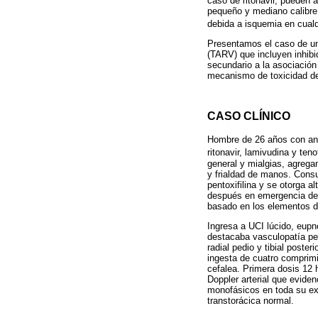
caso de ritonavir, pueden 
pequeño y mediano calibre
debida a isquemia en cual
Presentamos el caso de un 
(TARV) que incluyen inhibi
secundario a la asociación
mecanismo de toxicidad del
CASO CLÍNICO
Hombre de 26 años con ant
ritonavir, lamivudina y ten
general y mialgias, agrega
y frialdad de manos. Consu
pentoxifilina y se otorga 
después en emergencia desd
basado en los elementos de
Ingresa a UCI lúcido, eupn
destacaba vasculopatía per
radial pedio y tibial poste
ingesta de cuatro comprimi
cefalea. Primera dosis 12 
Doppler arterial que eviden
monofásicos en toda su ex
transtorácica normal.