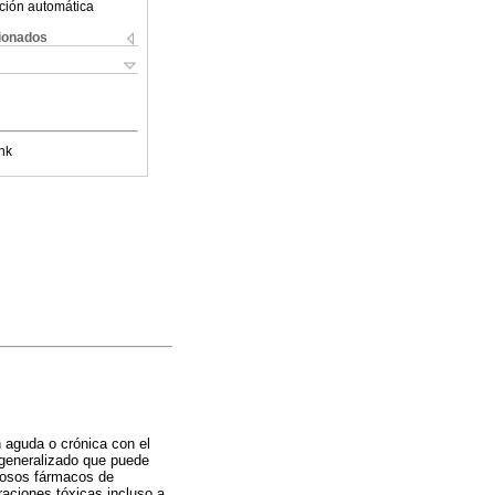
ción automática
cionados
nk
n aguda o crónica con el
 generalizado que puede
erosos fármacos de
aciones tóxicas incluso a