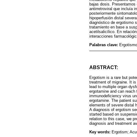
bajas dosis. Presentamos e
antirretroviral que incluí
posteriormente sintomatolo
hipoperfusión distal sever
diagnóstico de ergotismo s
tratamiento en base a susp
acetilsalicílico. En relac
interacciones farmacológic
Palabras clave:
Ergotismo;
ABSTRACT:
Ergotism is a rare but poten
treatment of migraine. It 
lead to multiple organ dys
ergotamine and can reach t
immunodeficiency virus unde
ergotamine. The patient s
elements of severe distal 
A diagnosis of ergotism se
started based on suspension
relation to this case, we p
diagnosis and treatment ava
Key words:
Ergotism; Acut