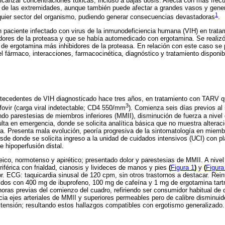
alcanzar concentraciones tóxicas, incluso a bajas dosis. Afecta con más frecu
 de las extremidades, aunque también puede afectar a grandes vasos y gener
1
quier sector del organismo, pudiendo generar consecuencias devastadoras
.
paciente infectado con virus de la inmunodeficiencia humana (VIH) en tratami
dores de la proteasa y que se había automedicado con ergotamina. Se realiz
 de ergotamina más inhibidores de la proteasa. En relación con este caso se 
 fármaco, interacciones, farmacocinética, diagnóstico y tratamiento disponib
ecedentes de VIH diagnosticado hace tres años, en tratamiento con TARV que
3
ofovir (carga viral indetectable; CD4 550/mm
). Comienza seis días previos al
ndo parestesias de miembros inferiores (MMII), disminución de fuerza a nivel d
lta en emergencia, donde se solicita analítica básica que no muestra alteraci
alta. Presenta mala evolución, peoría progresiva de la sintomatología en miem
e donde se solicita ingreso a la unidad de cuidados intensivos (UCI) con pl
 hipoperfusión distal.
eico, normotenso y apirético; presentado dolor y parestesias de MMII. A nive
iférica con frialdad, cianosis y livideces de manos y pies
(
Figura 1
)
y
(
Figura
rior. ECG: taquicardia sinusal de 120 cpm, sin otros trastornos a destacar. Rei
dos con 400 mg de ibuprofeno, 100 mg de cafeína y 1 mg de ergotamina tartra
horas previas del comienzo del cuadro, refiriendo ser consumidor habitual de 
cia ejes arteriales de MMII y superiores permeables pero de calibre disminuido,
tensión; resultando estos hallazgos compatibles con ergotismo generalizado.