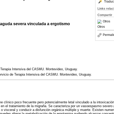
Traduc
Links rela
Compartir
Otros
al aguda severa vinculada a ergotismo
Otros
Permali
e Terapia Intensiva del CASMU. Montevideo, Uruguay.
ervicio de Terapia Intensiva del CASMU. Montevideo, Uruguay.
e clínico poco frecuente pero potencialmente letal vinculado a la intoxicació
t en el tratamiento de la migraña. Se caracteriza por un vasoespasmo severo
a o visceral y conducir a disfunción orgánica múltiple y muerte. Existen num
ueden alterar la metabolización de la ergotamina pudiendo alcanzar concentr