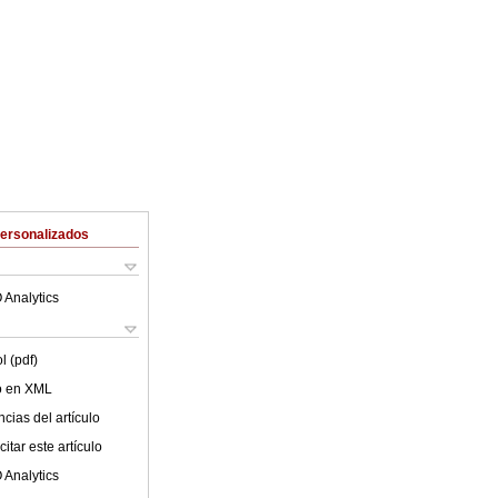
Personalizados
 Analytics
l (pdf)
lo en XML
cias del artículo
itar este artículo
 Analytics