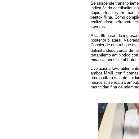
Se suspende transitoriamen
indica ácido acetilsalicíli
flujos arteriales. Se manti
pentoxifilina. Como compli
realizándose nefroprotecci
severas.
A las 96 horas de ingresado
posterior bilateral. Valora
Doppler de control que evi
delimitándose zonas de nec
tratamiento antibiótico co
mirabilis
sensible al tratam
Evoluciona favorablemente,
ambos MMII, con flictenas
otorga alta a sala de cuid
necrosis, se realiza amput
motricidad fina de miembro