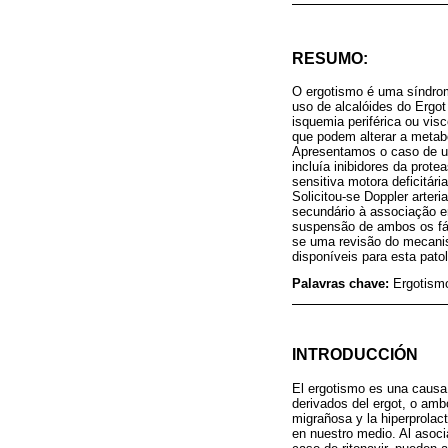
RESUMO:
O ergotismo é uma síndrome
uso de alcalóides do Ergo
isquemia periférica ou vis
que podem alterar a metab
Apresentamos o caso de um
incluía inibidores da pro
sensitiva motora deficitár
Solicitou-se Doppler arter
secundário à associação er
suspensão de ambos os fárm
se uma revisão do mecanis
disponíveis para esta patol
Palavras chave:
Ergotismo
INTRODUCCIÓN
El ergotismo es una causa r
derivados del ergot, o amb
migrañosa y la hiperprolac
en nuestro medio. Al asoci