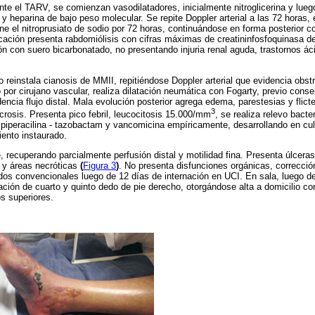
te el TARV, se comienzan vasodilatadores, inicialmente nitroglicerina y luego
co y heparina de bajo peso molecular. Se repite Doppler arterial a las 72 horas
ene el nitroprusiato de sodio por 72 horas, continuándose en forma posterior c
cación presenta rabdomiólisis con cifras máximas de creatininfosfoquinasa d
ón con suero bicarbonatado, no presentando injuria renal aguda, trastornos áci
 reinstala cianosis de MMII, repitiéndose Doppler arterial que evidencia obstru
do por cirujano vascular, realiza dilatación neumática con Fogarty, previo cons
dencia flujo distal. Mala evolución posterior agrega edema, parestesias y flic
3
rosis. Presenta pico febril, leucocitosis 15.000/mm
, se realiza relevo bacte
n piperacilina - tazobactam y vancomicina empíricamente, desarrollando en cul
iento instaurado.
 recuperando parcialmente perfusión distal y motilidad fina. Presenta úlcera
 y áreas necróticas
(
Figura 3
)
. No presenta disfunciones orgánicas, correcció
ados convencionales luego de 12 días de internación en UCI. En sala, luego de
ación de cuarto y quinto dedo de pie derecho, otorgándose alta a domicilio con
s superiores.