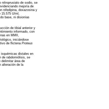
 nitroprusiato de sodio, se
, evidenciando mejoría de
on nifedipina, doxazosina y
e 15.575 U/ml,
do base, ni disionías
cción de tibial anterior y
entimiento informado, con
tenas en MMII,
riológico, iniciándose
tivo de flictena
Proteus
s isquémicas distales en
n de rabdomiólisis, se
 delimitar área de
 alteración de la