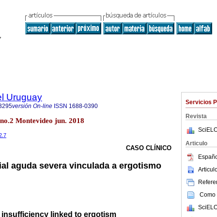
el Uruguay
Servicios 
3295
versión On-line
ISSN
1688-0390
Revista
 no.2 Montevideo jun. 2018
SciELO
2.7
Articulo
CASO CLÍNICO
Españo
rial aguda severa vinculada a ergotismo
Articu
Referen
Como c
SciELO
 insufficiency linked to ergotism