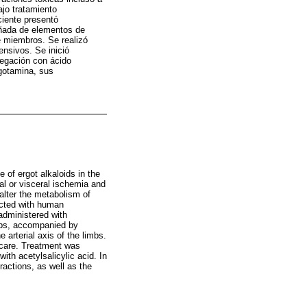
jo tratamiento
ciente presentó
añada de elementos de
de miembros. Se realizó
ensivos. Se inició
regación con ácido
rgotamina, sus
e of ergot alkaloids in the
al or visceral ischemia and
alter the metabolism of
ected with human
-administered with
mbs, accompanied by
arterial axis of the limbs.
 care. Treatment was
ith acetylsalicylic acid. In
ractions, as well as the