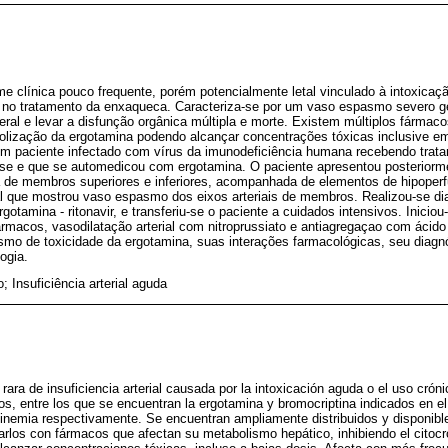
 clínica pouco frequente, porém potencialmente letal vinculado à intoxicaç
t no tratamento da enxaqueca. Caracteriza-se por um vaso espasmo severo g
ceral e levar a disfunção orgânica múltipla e morte. Existem múltiplos fárma
olização da ergotamina podendo alcançar concentrações tóxicas inclusive e
 paciente infectado com vírus da imunodeficiência humana recebendo tratame
tease e que se automedicou com ergotamina. O paciente apresentou posteriorm
ia de membros superiores e inferiores, acompanhada de elementos de hipoperf
ial que mostrou vaso espasmo dos eixos arteriais de membros. Realizou-se di
gotamina - ritonavir, e transferiu-se o paciente a cuidados intensivos. Inicio
acos, vasodilatação arterial com nitroprussiato e antiagregaçao com ácido a
mo de toxicidade da ergotamina, suas interações farmacológicas, seu diagnó
ogia.
; Insuficiência arterial aguda
ara de insuficiencia arterial causada por la intoxicación aguda o el uso cróni
os, entre los que se encuentran la ergotamina y bromocriptina indicados en el
tinemia respectivamente. Se encuentran ampliamente distribuidos y disponibl
arlos con fármacos que afectan su metabolismo hepático, inhibiendo el cito