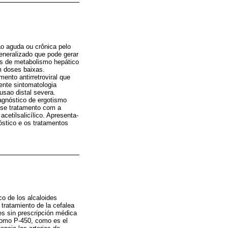
ão aguda ou crônica pelo
eneralizado que pode gerar
cos de metabolismo hepático
m doses baixas.
nto antirretroviral que
ente sintomatologia
usao distal severa.
agnóstico de ergotismo
u-se tratamento com a
cetilsalicílico. Apresenta-
stico e os tratamentos
co de los alcaloides
 tratamiento de la cefalea
es sin prescripción médica
cromo P-450, como es el