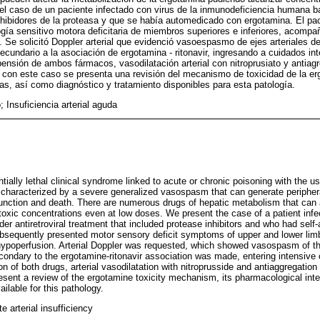
l caso de un paciente infectado con virus de la inmunodeficiencia humana ba
a inhibidores de la proteasa y que se había automedicado con ergotamina. El pa
gía sensitivo motora deficitaria de miembros superiores e inferiores, acomp
a. Se solicitó Doppler arterial que evidenció vasoespasmo de ejes arteriales 
ecundario a la asociación de ergotamina - ritonavir, ingresando a cuidados int
ensión de ambos fármacos, vasodilatación arterial con nitroprusiato y antiag
ión con este caso se presenta una revisión del mecanismo de toxicidad de la e
as, así como diagnóstico y tratamiento disponibles para esta patología.
 Insuficiencia arterial aguda
tially lethal clinical syndrome linked to acute or chronic poisoning with the us
is characterized by a severe generalized vasospasm that can generate peripher
function and death. There are numerous drugs of hepatic metabolism that can 
oxic concentrations even at low doses. We present the case of a patient inf
r antiretroviral treatment that included protease inhibitors and who had self
ubsequently presented motor sensory deficit symptoms of upper and lower li
hypoperfusion. Arterial Doppler was requested, which showed vasospasm of the 
condary to the ergotamine-ritonavir association was made, entering intensive
 of both drugs, arterial vasodilatation with nitroprusside and antiaggregation w
resent a review of the ergotamine toxicity mechanism, its pharmacological inte
ilable for this pathology.
e arterial insufficiency