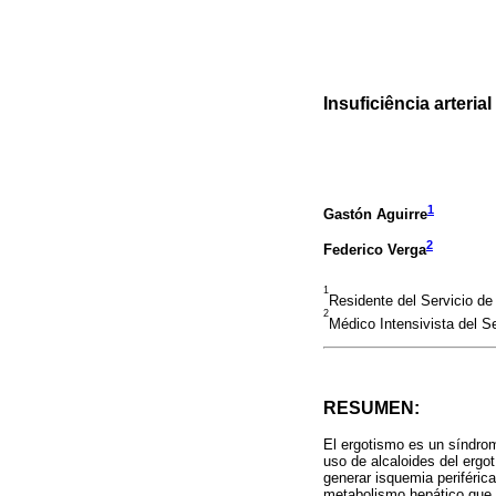
Insuficiência arteri
1
Gastón Aguirre
2
Federico Verga
1
Residente del Servicio d
2
Médico Intensivista del S
RESUMEN:
El ergotismo es un síndrom
uso de alcaloides del ergo
generar isquemia periféric
metabolismo hepático que p