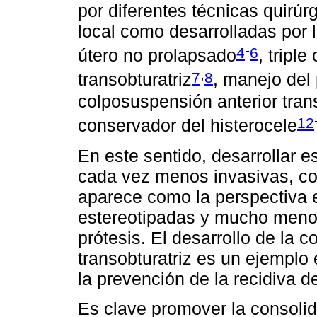
por diferentes técnicas quirú
local como desarrolladas por 
-
4
6
útero no prolapsado
, triple
,
7
8
transobturatriz
, manejo del
colposuspensión anterior tran
12
conservador del histerocele
En este sentido, desarrollar e
cada vez menos invasivas, con
aparece como la perspectiva e
estereotipadas y mucho menos
prótesis. El desarrollo de la 
transobturatriz es un ejemplo 
la prevención de la recidiva de
Es clave promover la consolid