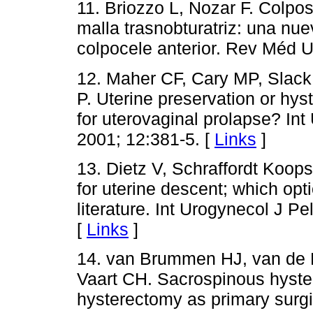
11. Briozzo L, Nozar F. Colpos
malla trasnobturatriz: una nue
colpocele anterior. Rev Méd U
12. Maher CF, Cary MP, Slack 
P. Uterine preservation or hy
for uterovaginal prolapse? Int
2001; 12:381-5. [
Links
]
13. Dietz V, Schraffordt Koop
for uterine descent; which op
literature. Int Urogynecol J P
[
Links
]
14. van Brummen HJ, van de P
Vaart CH. Sacrospinous hyste
hysterectomy as primary surgi