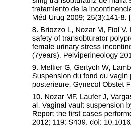
sling transobturatriz de malla
tratamiento de la incontinenc
Méd Urug 2009; 25(3):141-8. 
8. Briozzo L, Nozar M, Fiol V,
safety of transobturator poly
female urinary stress inconti
(7years). Pelviperineology 201
9. Mellier G, Gertych W, Lamb
Suspension du fond du vagin p
posterieure. Gynecol Obstet Fe
10. Nozar MF, Laufer J, Varga
al. Vaginal vault suspension by
Report the first cases perfor
2012; 119: S439. doi: 10.101