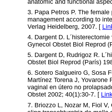
anatomic and functional aspect
3. Papa Petros P. The female p
management according to integ
Verlag Heidelberg, 2007. [
Lin
4. Dargent D. L´histerectomie 
Gynecol Obstet Biol Reprod (P
5. Dargent D, Rudrigoz R. L´h
Obstet Biol Reprod (París) 19
6. Sotero Salgueiro G, Sosa
Martínez Torena J, Yovarone R
vaginal en útero no prolapsad
Obstet 2002; 40(1):30-7. [
Lin
7. Briozzo L, Nozar M, Fiol V,