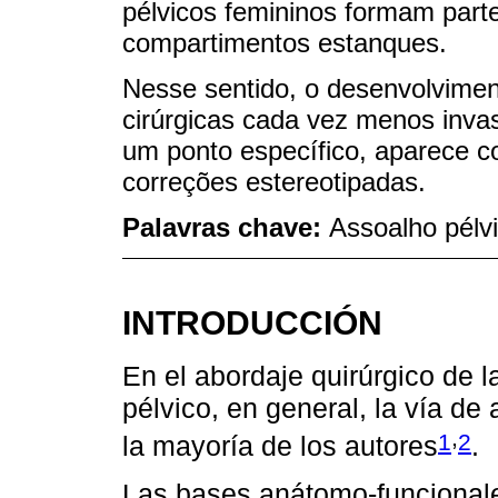
pélvicos femininos formam par
compartimentos estanques.
Nesse sentido, o desenvolviment
cirúrgicas cada vez menos inva
um ponto específico, aparece c
correções estereotipadas.
Palavras chave:
Assoalho pélvi
INTRODUCCIÓN
En el abordaje quirúrgico de l
pélvico, en general, la vía de
,
1
2
la mayoría de los autores
.
Las bases anátomo-funcionales