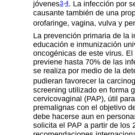
,
3
4
jóvenes
. La infección por
causante también de una prop
orofaringe, vagina, vulva y pe
La prevención primaria de la 
educación e inmunización univ
oncogénicas de este virus. El
previene hasta 70% de las in
se realiza por medio de la de
pudieran favorecer la carcino
screening utilizado en forma g
cervicovaginal (PAP), útil par
premalignas con el objetivo d
debe hacerse aun en person
solicita el PAP a partir de lo
recomendaciones internacion