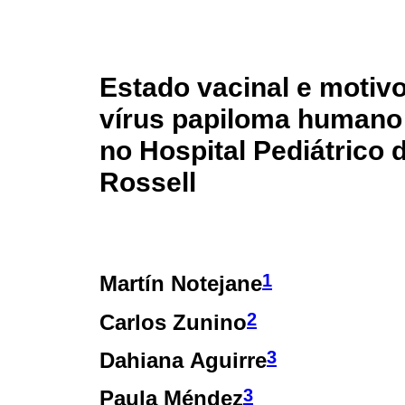
Estado vacinal e motiv
vírus papiloma humano
no Hospital Pediátrico 
Rossell
1
Martín Notejane
2
Carlos Zunino
3
Dahiana Aguirre
3
Paula Méndez