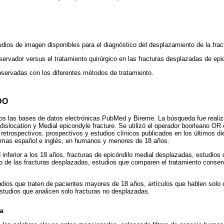
udios de imagen disponibles para el diagnóstico del desplazamiento de la frac
servador versus el tratamiento quirúrgico en las fracturas desplazadas de epi
servadas con los diferentes métodos de tratamiento.
DO
os las bases de datos electrónicas PubMed y Bireme. La búsqueda fue realiz
dislocation y Medial epicondyle fracture. Se utilizó el operador boorleano OR
retrospectivos, prospectivos y estudios clínicos publicados en los últimos d
iomas español e inglés, en humanos y menores de 18 años.
inferior a los 18 años, fracturas de epicóndilo medial desplazadas, estudios 
to de las fracturas desplazadas, estudios que comparen el tratamiento conser
dios que traten de pacientes mayores de 18 años, artículos que hablen solo 
estudios que analicen solo fracturas no desplazadas.
a