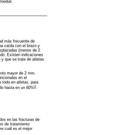
medial.
dad más frecuente de
na caída con el brazo y
desplazadas (menos de 2
do. Existen indicaciones
o y que se trate de atletas
miento mayor de 2 mm.
uncionales en el
 todo en atletas, para
3
mado hasta en un 60%
.
ados en las fracturas de
es de tratamiento
re cuál es el mejor