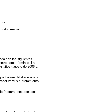
tura.
cóndilo medial.
ada con las siguientes
 entre estos términos. La
iez años (agosto de 2006 a
que hablen del diagnóstico
vador versus el tratamiento
de fracturas encarceladas