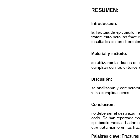
RESUMEN:
Introducción:
la fractura de epicóndilo m
tratamiento para las fract
resultados de los diferent
Material y método:
se utilizaron las bases de
cumplían con los criterios 
Discusión:
se analizaron y compararon
y las complicaciones.
Conclusión:
no debe ser el desplazamien
codo. Se han reportado exc
epicóndilo medial. Faltan 
otro tratamiento en las fr
Palabras clave:
Fracturas