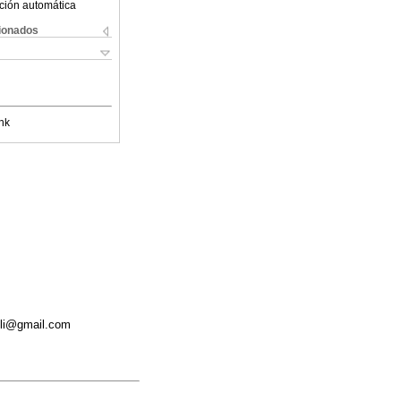
ción automática
cionados
nk
elli@gmail.com