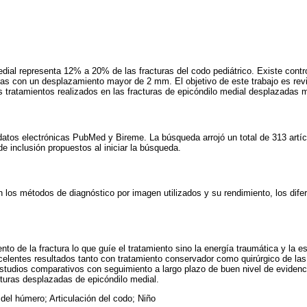
edial representa 12% a 20% de las fracturas del codo pediátrico. Existe contro
uras con un desplazamiento mayor de 2 mm. El objetivo de este trabajo es revis
es tratamientos realizados en las fracturas de epicóndilo medial desplazadas
 datos electrónicas PubMed y Bireme. La búsqueda arrojó un total de 313 artí
de inclusión propuestos al iniciar la búsqueda.
 los métodos de diagnóstico por imagen utilizados y su rendimiento, los difer
to de la fractura lo que guíe el tratamiento sino la energía traumática y la es
elentes resultados tanto con tratamiento conservador como quirúrgico de las
estudios comparativos con seguimiento a largo plazo de buen nivel de eviden
acturas desplazadas de epicóndilo medial.
 del húmero; Articulación del codo; Niño