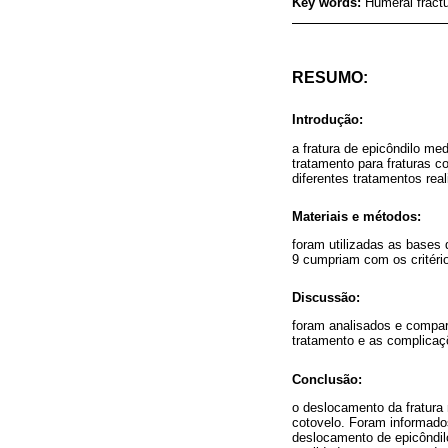
Key words:
Humeral fractu
RESUMO:
Introdução:
a fratura de epicôndilo me
tratamento para fraturas c
diferentes tratamentos re
Materiais e métodos:
foram utilizadas as bases 
9 cumpriam com os critério
Discussão:
foram analisados e compar
tratamento e as complicaç
Conclusão:
o deslocamento da fratura 
cotovelo. Foram informado
deslocamento de epicôndil