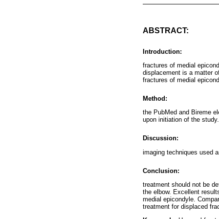
ABSTRACT:
Introduction:
fractures of medial epicond
displacement is a matter of
fractures of medial epicon
Method:
the PubMed and Bireme elec
upon initiation of the study.
Discussion:
imaging techniques used an
Conclusion:
treatment should not be def
the elbow. Excellent result
medial epicondyle. Compara
treatment for displaced fra