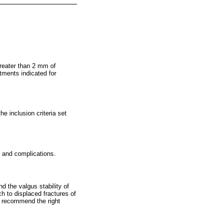
greater than 2 mm of
atments indicated for
e inclusion criteria set
s and complications.
d the valgus stability of
h to displaced fractures of
o recommend the right