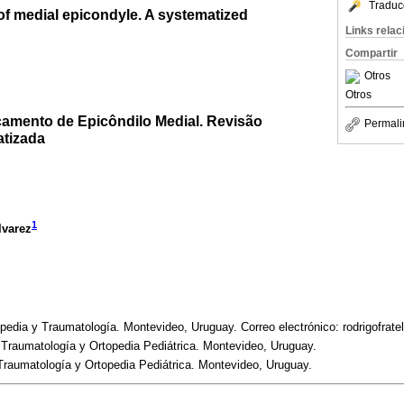
Traduc
of medial epicondyle. A systematized
Links rela
Compartir
Otros
Otros
amento de Epicôndilo Medial. Revisão
Permali
atizada
1
lvarez
edia y Traumatología. Montevideo, Uruguay. Correo electrónico: rodrigofrat
de Traumatología y Ortopedia Pediátrica. Montevideo, Uruguay.
 Traumatología y Ortopedia Pediátrica. Montevideo, Uruguay.