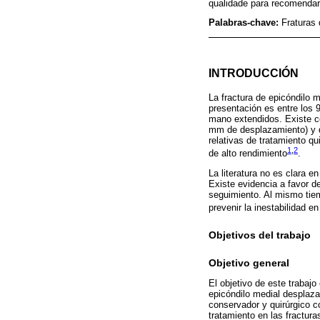
qualidade para recomendar
Palabras-chave:
Fraturas 
INTRODUCCIÓN
La fractura de epicóndilo 
presentación es entre los 
mano extendidos. Existe co
mm de desplazamiento) y d
relativas de tratamiento qu
1
,
2
de alto rendimiento
.
La literatura no es clara 
Existe evidencia a favor d
seguimiento. Al mismo tiem
prevenir la inestabilidad 
Objetivos del trabajo
Objetivo general
El objetivo de este trabajo
epicóndilo medial desplaz
conservador y quirúrgico co
tratamiento en las fractur