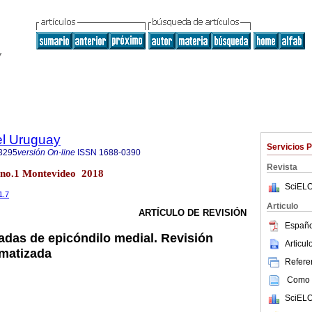
el Uruguay
Servicios 
3295
versión On-line
ISSN
1688-0390
Revista
4 no.1 Montevideo 2018
SciELO
1.7
Articulo
ARTÍCULO DE REVISIÓN
Españo
adas de epicóndilo medial. Revisión
Articu
ematizada
Referen
Como c
SciELO