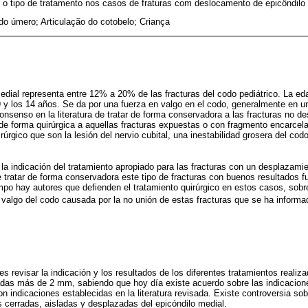
 o tipo de tratamento nos casos de fraturas com deslocamento de epicôndilo 
do úmero; Articulação do cotobelo; Criança
medial representa entre 12% a 20% de las fracturas del codo pediátrico. La e
9 y los 14 años. Se da por una fuerza en valgo en el codo, generalmente en u
nsenso en la literatura de tratar de forma conservadora a las fracturas no 
e forma quirúrgica a aquellas fracturas expuestas o con fragmento encarcela
irúrgico que son la lesión del nervio cubital, una inestabilidad grosera del cod
en la indicación del tratamiento apropiado para las fracturas con un desplaza
e tratar de forma conservadora este tipo de fracturas con buenos resultados f
po hay autores que defienden el tratamiento quirúrgico en estos casos, sobre
en valgo del codo causada por la no unión de estas fracturas que se ha infor
 es revisar la indicación y los resultados de los diferentes tratamientos realiz
adas más de 2 mm, sabiendo que hoy día existe acuerdo sobre las indicacion
n indicaciones establecidas en la literatura revisada. Existe controversia sob
as cerradas, aisladas y desplazadas del epicóndilo medial.