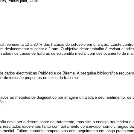
res; Elbow joint; Child
dial representa 12 a 20 % das fraturas do cotovelo em crianças. Existe contro
om deslocamento superior a 2 mm. O objetivo deste trabalho é revisar a indic
alizados nos casos de fraturas de epicôndilo medial com deslocamento de ma
de dados electrónicas PubMed e de Bireme. A pesquisa bibliográfica recuper
s de inclusão propostos no inicio do trabalho.
ados os métodos de diagnóstico por imagem utilizada e seu rendimento, os di
ões.
não deve ser o determinante do tratamento, mas sim a energia traumática e 
s resultados excelentes tanto com tratamento conservador como cirúrgico da
o medial. Faltam estudos comparativos com seguimento em longo prazo com 