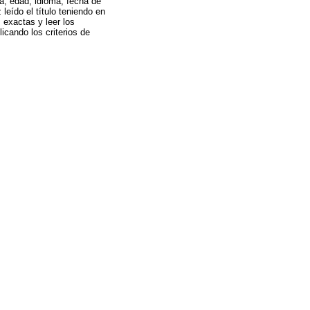
a, edad, idioma, fecha de
eído el título teniendo en
s exactas y leer los
licando los criterios de