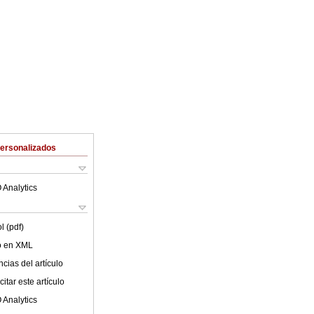
Personalizados
 Analytics
l (pdf)
lo en XML
cias del artículo
itar este artículo
 Analytics